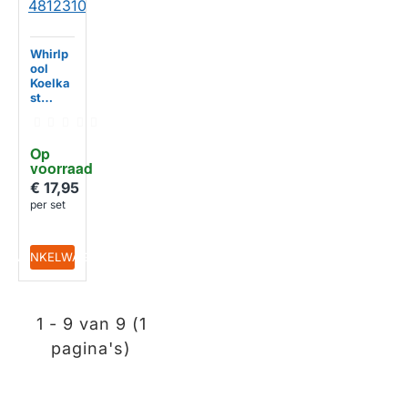
Whirlp
ool
Koelka
st
Bevesti
gingss
et
Op 
481231
voorraad
019131
€ 17,95
per set
IN WINKELWAGEN
1 - 9 van 9 (1
pagina's)