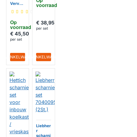
Op 
481231
Vervan
voorraad
018626
gingss
(2St.)
charnie
r van
Op 
€ 38,95
koelka
voorraad
st
per set
004811
€ 45,50
47 (2
per set
stuks)
IN WINKELWAGEN
IN WINKELWAGEN
Liebher
r
scharni