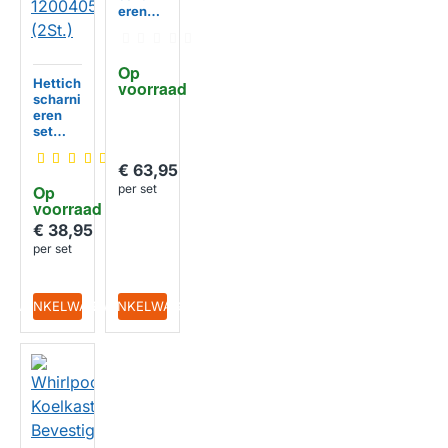
eren
set
70400
9500
Op 
(2St.)
Hettich
voorraad
scharni
eren
set
voor
inbouw
€ 63,95
koelka
Op 
per set
st /
voorraad
vrieska
st
€ 38,95
12004
per set
051
(2St.)
IN WINKELWAGEN
IN WINKELWAGEN