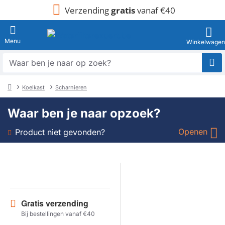
Verzending
gratis
vanaf €40
Waar
ben
je
Koelkast
Scharnieren
naar
home
op
Waar ben je naar opzoek?
zoek?
Openen
Product niet gevonden?
Soort
Merk
Gratis verzending
Model
Bij bestellingen vanaf €40