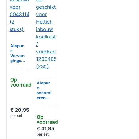
Alapur
e
Vervan
gingss
charnie
r
geschi
Op 
kt voor
Alapur
voorraad
004811
e
47 (2
HUISMERK
scharni
stuks)
eren
set
geschi
€ 20,95
kt voor
per set
Op 
Hettich
voorraad
inbouw
koelka
€ 31,95
st /
per set
vrieska