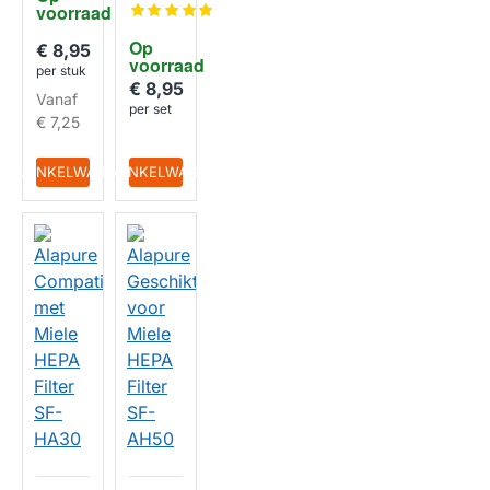
voorraad
V10 /
kt voor
V11
Rowent
Op 
€ 8,95
a
HUISMERK
voorraad
Compa
per stuk
ct
€ 8,95
Vanaf
Power
per set
Cyclon
€ 7,25
ic /
ZR005
HUISMERK
IN WINKELWAGEN
IN WINKELWAGEN
901