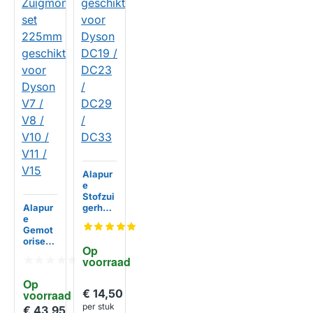
Alapur
e
Stofzui
Alapur
gerhan
e
dgreep
Gemot
geschi
oriseer
kt voor
Op 
de
Dyson
voorraad
Zuigmo
DC19 /
nd set
DC23 /
Op 
225mm
DC29 /
€ 14,50
voorraad
geschi
DC33
per stuk
kt voor
€ 43,95