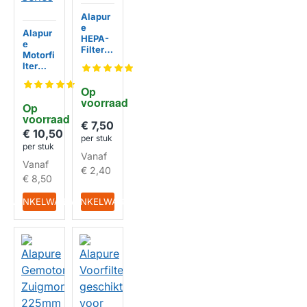
Alapur
e
Alapur
HEPA-
e
Filter
Motorfi
geschi
lter
kt voor
geschi
Dyson
kt voor
Op 
DC04 /
Dyson
voorraad
DC05 /
Op 
DC28 /
DC08 /
voorraad
DC33C
€ 7,50
DC15 /
/ DC37
€ 10,50
DC19 /
per stuk
/
per stuk
DC20 /
DC37C
Vanaf
DC29
Vanaf
/ DC39
€ 2,40
/ DC53
€ 8,50
Ball
Series
IN WINKELWAGEN
IN WINKELWAGEN
HUISMERK