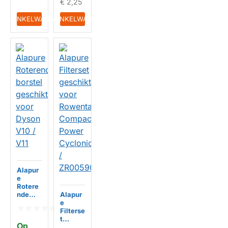
€ 2,25
HUISMERK
IN WINKELWAGEN
IN WINKELWAGEN
HUISMERK
Alapur
e
Rotere
nde
Alapur
borstel
e
geschi
Filterse
kt voor
t
Op 
Dyson
geschi