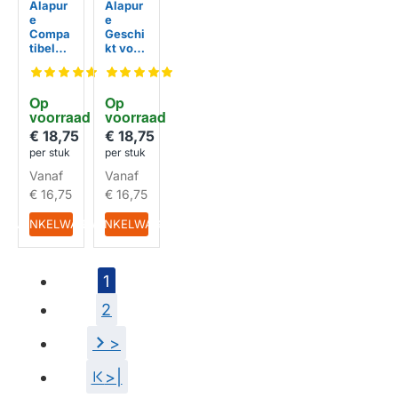
Alapur
Alapur
e
e
Compa
Geschi
tibel
kt voor
met
Miele
Miele
HEPA
HEPA
Filter
Op 
Op 
Filter
SF-
voorraad
voorraad
SF-
AH50
HA30
€ 18,75
€ 18,75
per stuk
per stuk
HUISMERK
HUISMERK
Vanaf
Vanaf
€ 16,75
€ 16,75
IN WINKELWAGEN
IN WINKELWAGEN
1
2
>
>|