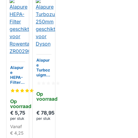
Alapur
e
Alapur
Turboz
e
uigmon
HEPA-
d
Filter
250mm
geschi
geschi
kt voor
Op 
kt voor
Rowent
voorraad
HUISMERK
Dyson
Op 
a
voorraad
ZR002
901
€ 78,95
€ 5,75
HUISMERK
per stuk
per stuk
Vanaf
€ 4,25