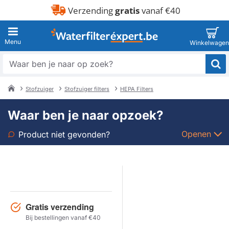
Verzending
gratis
vanaf €40
Waar
ben
je
Stofzuiger
Stofzuiger filters
HEPA Filters
naar
home
op
Waar ben je naar opzoek?
zoek?
Openen
Product niet gevonden?
Soort
Merk
Gratis verzending
Model
Bij bestellingen vanaf €40