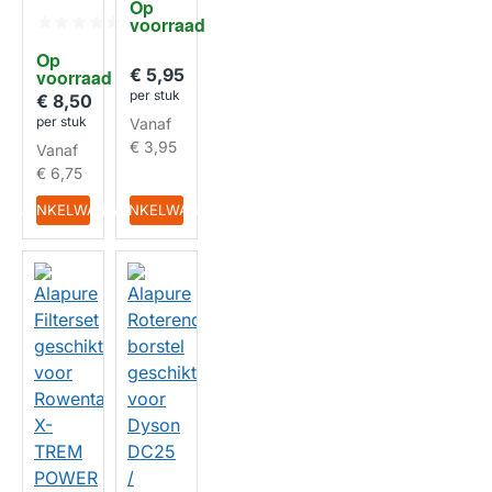
Op 
borstel
a
voorraad
geschi
ZR004
kt voor
801
HUISMERK
Op 
Dyson
€ 5,95
voorraad
DC59 /
per stuk
DC62
€ 8,50
per stuk
Vanaf
€ 3,95
Vanaf
HUISMERK
€ 6,75
IN WINKELWAGEN
IN WINKELWAGEN