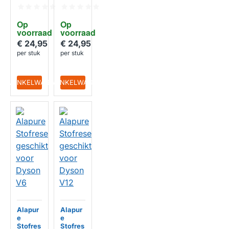
geschi
geschi
kt voor
kt voor
Dyson
Dyson
Op 
Op 
V11 /
V7 / V8
voorraad
voorraad
V15
€ 24,95
€ 24,95
HUISMERK
HUISMERK
per stuk
per stuk
IN WINKELWAGEN
IN WINKELWAGEN
Alapur
Alapur
e
e
Stofres
Stofres