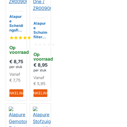
Alapur
e
Alapur
Scheidi
e
ngsfilte
Schuim
r
filter
geschi
geschi
kt voor
kt voor
Op 
Rowent
Rowent
voorraad
a X-
Op 
a Air
Force
voorraad
Force
€ 8,75
Flex /
All-in-
€ 8,95
ZR009
per stuk
One /
per stuk
007
HUISMERK
ZR009
Vanaf
Vanaf
002
€ 7,75
€ 5,95
HUISMERK
IN WINKELWAGEN
IN WINKELWAGEN