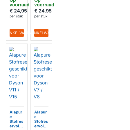
V10
V10
voorraad
voorraad
(SV12)
(SV12)
klein
groot
€ 24,95
€ 24,95
145mm
195mm
per stuk
per stuk
HUISMERK
HUISMERK
IN WINKELWAGEN
IN WINKELWAGEN
Alapur
Alapur
e
e
Stofres
Stofres
ervoir
ervoir