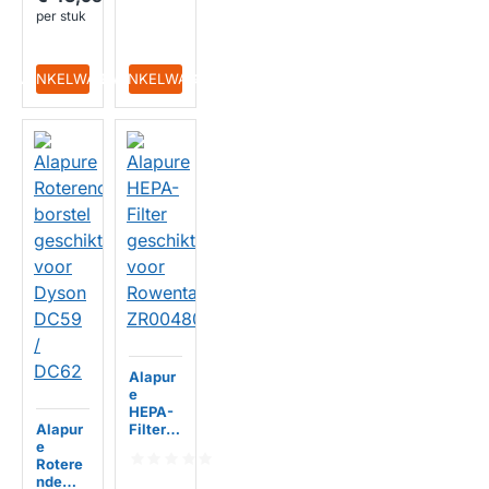
Dyson
per stuk
V7 / V8
/ V10 /
HUISMERK
V11 /
IN WINKELWAGEN
IN WINKELWAGEN
V15
HUISMERK
Alapur
e
HEPA-
Alapur
Filter
e
geschi
Rotere
kt voor
nde
Rowent