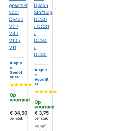
HUISMERK
Alapur
e
Alapur
Gemot
e
oriseer
Voorfilt
de
er
Zuigmo
geschi
nd
kt voor
Op 
225mm
Dyson
voorraad
geschi
Op 
Stofzui
kt voor
voorraad
ger
Dyson
DC30 /
€ 34,50
€ 3,75
V7 / V8
DC31 /
per stuk
per stuk
/ V10 /
DC34 /
V11
Vanaf
DC35