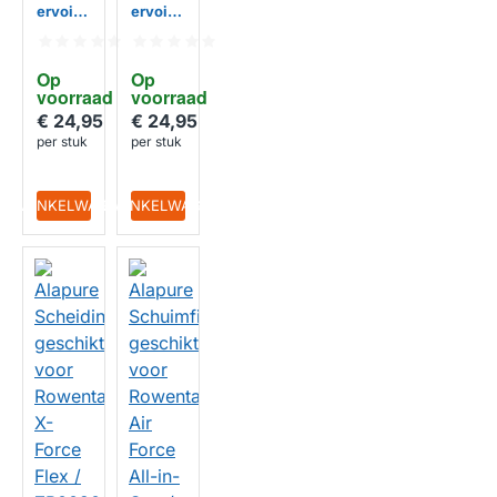
ervoir
ervoir
geschi
geschi
kt voor
kt voor
Dyson
Dyson
Op 
Op 
V6
V12
voorraad
HUISMERK
voorraad
HUISMERK
€ 24,95
€ 24,95
per stuk
per stuk
IN WINKELWAGEN
IN WINKELWAGEN