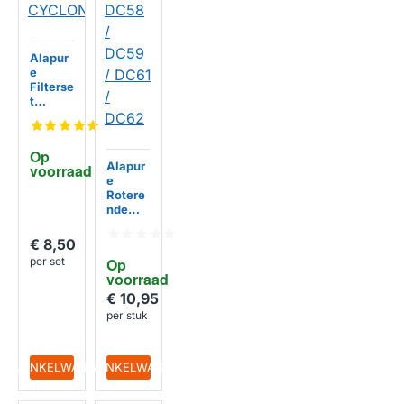
Alapur
e
Filterse
t
geschi
kt voor
Rowent
Op 
a X-
Alapur
voorraad
TREM
e
POWER
Rotere
CYCLO
nde
NIC
borstel
HUISMERK
geschi
€ 8,50
kt voor
per set
Op 
Dyson
voorraad
DC25 /
DC58 /
€ 10,95
DC59 /
per stuk
DC61 /
DC62
IN WINKELWAGEN
IN WINKELWAGEN