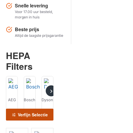
Snelle levering
Voor 17.00 uur besteld,
Herstel zoekopdracht
morgen in huis
TOON PRODUCTEN
Beste prijs
Altijd de laagste prijsgarantie
HEPA
Filters
AEG
Bosch
Dyson
Electrolux
Progress
Siemens
T
HEPA
Filters
Verfijn Selectie