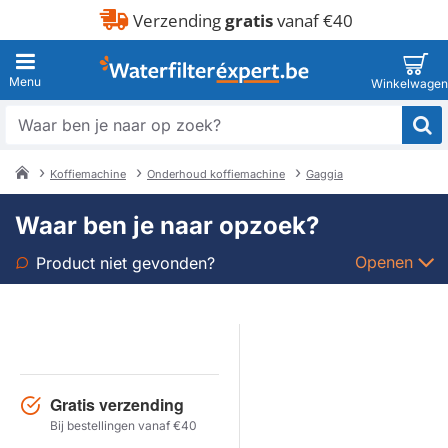
Verzending
gratis
vanaf €40
Waar
ben
je
Koffiemachine
Onderhoud koffiemachine
Gaggia
naar
home
op
Waar ben je naar opzoek?
zoek?
Openen
Product niet gevonden?
Soort
Merk
Gratis verzending
Model
Bij bestellingen vanaf €40