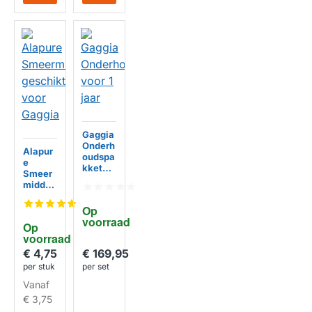
Gaggia
Onderh
Alapur
oudspa
e
kket
Smeer
voor 1
middel
jaar
geschi
kt voor
Op 
Gaggia
HUISMERK
voorraad
Op 
voorraad
€ 169,95
€ 4,75
per set
per stuk
Vanaf
€ 3,75