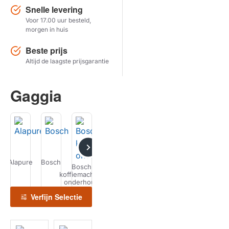
Snelle levering
Voor 17.00 uur besteld,
Herstel zoekopdracht
morgen in huis
TOON PRODUCTEN
Beste prijs
Altijd de laagste prijsgarantie
Gaggia
Alapure
Bosch
Delonghi
Gaggenau
Gaggia
Jura
Bosch
koffiemachine
koff
onderhoud
on
Verfijn Selectie