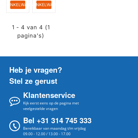
IN WINKELWAGEN
IN WINKELWAGEN
1 - 4 van 4 (1
pagina's)
Heb je vragen?
Stel ze gerust
Klantenservice
Kijk eerst eens op de pagina met
veelgestelde vragen
Bel +31 314 745 333
Bereikbaar van maandag t/m vrijdag
09.00 - 12.00 / 13.00 - 17.00