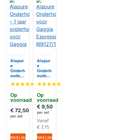
Alapur
Alapur
e
e
Onderh
Onderh
oudspa
oudsse
kket – 1
t gesch
jaar
ikt voor
onderh
Gaggia
Op 
Op 
oudsse
Espres
voorraad
HUISMERK
voorraad
HUISMERK
t voor
somac
Gaggia
hine
€ 9,50
€ 72,50
RI9127/
per set
12
per set
Vanaf
€ 7,75
IN WINKELWAGEN
IN WINKELWAGEN