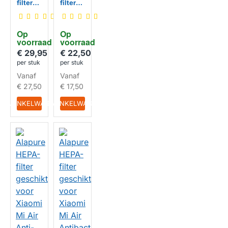
filter
filter
geschi
geschi
kt voor
kt
Xiaomi
voort
Op 
Op 
Mi Air
Xiaomi
voorraad
voorraad
Anti-
Mi Air
fijnstof
Anti-
€ 29,95
€ 22,50
formal
per stuk
per stuk
dehyde
Vanaf
Vanaf
HUISMERK
HUISMERK
€ 27,50
€ 17,50
IN WINKELWAGEN
IN WINKELWAGEN