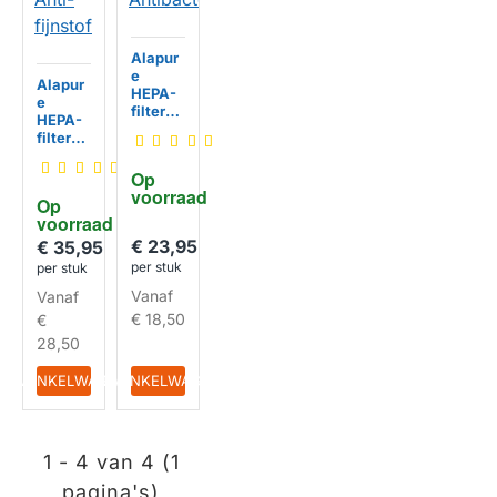
Alapur
e
Alapur
HEPA-
e
filter
HEPA-
geschi
filter
kt voor
geschi
Xiaomi
kt voor
Op 
Mi Air
Xiaomi
voorraad
Antiba
Op 
Mi Air
cteriee
voorraad
Anti-
l
€ 23,95
fijnstof
€ 35,95
HUISMERK
per stuk
per stuk
Vanaf
Vanaf
HUISMERK
€ 18,50
€
28,50
IN WINKELWAGEN
IN WINKELWAGEN
1 - 4 van 4 (1
pagina's)