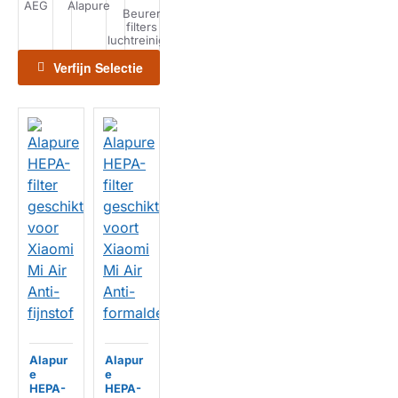
AEG
Alapure
Beurer
Philips
Xiaomi
Dyson filters
HEPA-filters
filters
filters
filters
luchtreiniger
luchtreiniger
luchtreiniger
luchtreiniger
luchtreiniger
Verfijn Selectie
Alapur
Alapur
e
e
HEPA-
HEPA-