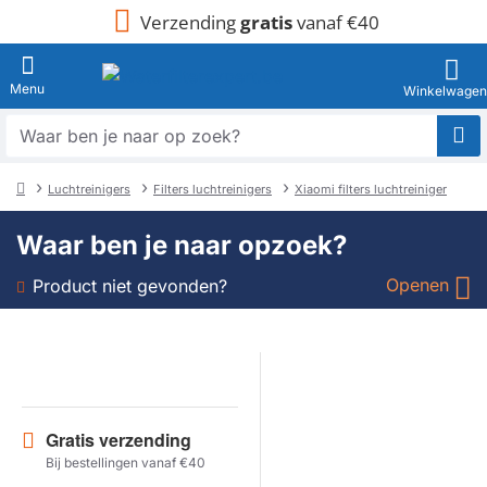
Verzending
gratis
vanaf €40
Waar
ben
je
Luchtreinigers
Filters luchtreinigers
Xiaomi filters luchtreiniger
naar
home
op
Waar ben je naar opzoek?
zoek?
Openen
Product niet gevonden?
Soort
Merk
Gratis verzending
Model
Bij bestellingen vanaf €40