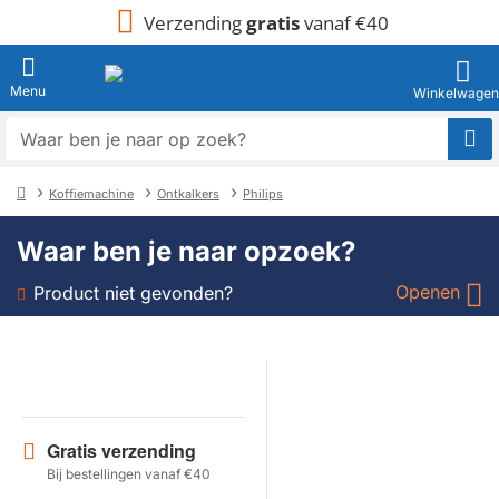
Verzending
gratis
vanaf €40
Waar
ben
je
Koffiemachine
Ontkalkers
Philips
naar
home
op
Waar ben je naar opzoek?
zoek?
Openen
Product niet gevonden?
Soort
Merk
Gratis verzending
Model
Bij bestellingen vanaf €40