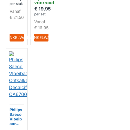
voorraad
lter
per stuk
CA670
€ 19,95
Vanaf
2 +
per set
€ 21,50
CA670
Vanaf
0
Ontkal
€ 16,95
ker
IN WINKELWAGEN
IN WINKELWAGEN
Philips
Saeco
Vloeib
aar
Ontkal