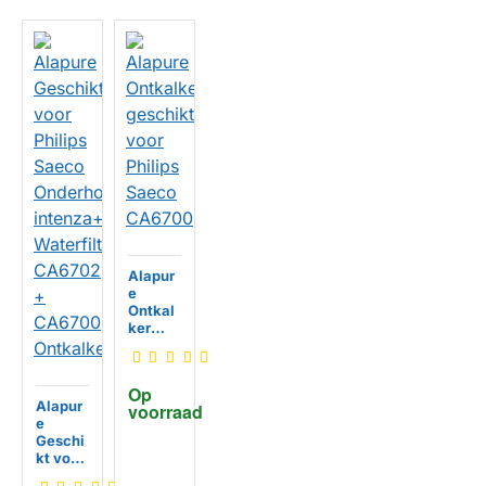
Alapur
e
Ontkal
ker
geschi
kt voor
Philips
Op 
Saeco
Alapur
voorraad
CA670
e
0
HUISMERK
Geschi
kt voor
Philips