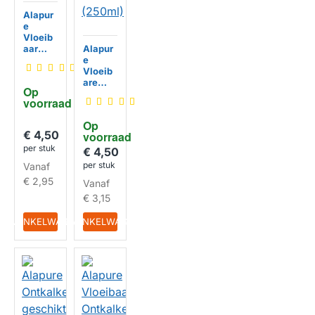
Alapur
e
Vloeib
aar
Alapur
Ontkal
e
ker
Vloeib
geschi
are
Op 
kt voor
Ontkal
voorraad
Philips
ker
Baristi
geschi
Op 
na
kt voor
€ 4,50
HUISMERK
voorraad
CA670
Philips
per stuk
0
L'Or
€ 4,50
Barista
per stuk
Vanaf
CA653
€ 2,95
Vanaf
0
(250ml
€ 3,15
HUISMERK
)
IN WINKELWAGEN
IN WINKELWAGEN