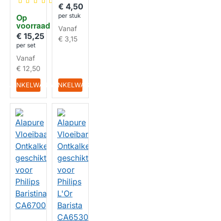
Saeco
€ 4,50
Onderh
Op 
per stuk
oudsse
voorraad
t
Vanaf
intenza
€ 15,25
€ 3,15
+
per set
Waterfi
Vanaf
lter
CA670
€ 12,50
2 +
CA670
IN WINKELWAGEN
IN WINKELWAGEN
0
HUISMERK
Ontkal
ker