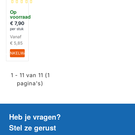
ker
Decalci
Op 
fier
voorraad
CA670
0
€ 7,90
per stuk
Vanaf
€ 5,85
IN WINKELWAGEN
1 - 11 van 11 (1
pagina's)
Heb je vragen?
Stel ze gerust