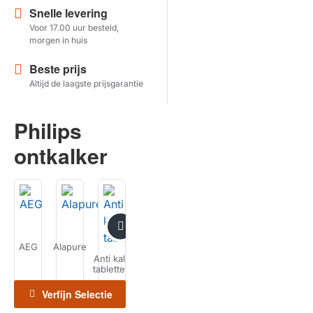
Snelle levering
Voor 17.00 uur besteld,
Herstel zoekopdracht
morgen in huis
TOON PRODUCTEN
Beste prijs
Altijd de laagste prijsgarantie
Philips
ontkalker
AEG
Alapure
Atag
Bauknecht
Bosch
Bravilor
De
Anti kalk
on
tabletten
Verfijn Selectie