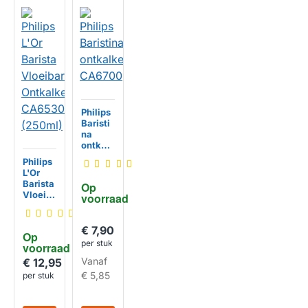
Philips
Baristi
na
ontkalk
er
Philips
CA670
L'Or
0
Barista
Op 
Vloeib
voorraad
are
Ontkal
ker
€ 7,90
Op 
CA653
per stuk
voorraad
0
Vanaf
(250ml
€ 12,95
)
€ 5,85
per stuk