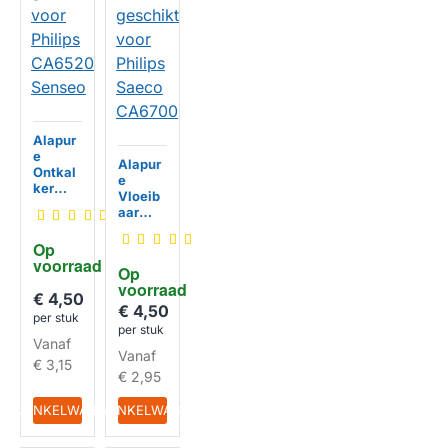
Alapur
e
Alapur
Ontkal
e
ker
Vloeib
geschi
aar
kt voor
Ontkal
Philips
ker
Op 
CA652
geschi
voorraad
0
Op 
kt voor
Senseo
HUISMERK
voorraad
Philips
€ 4,50
Saeco
€ 4,50
per stuk
CA670
per stuk
HUISMERK
0
Vanaf
Vanaf
€ 3,15
€ 2,95
IN WINKELWAGEN
IN WINKELWAGEN