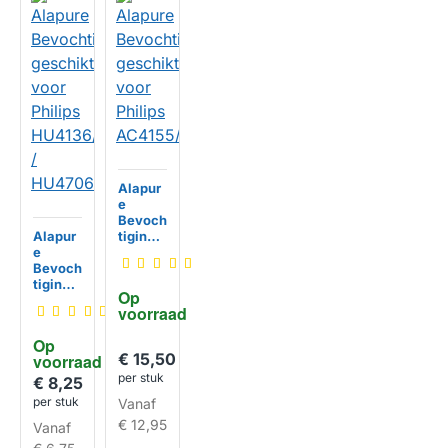
Alapur
e
Bevoch
Alapur
tigingsf
e
ilter
Bevoch
geschi
tigingsf
kt voor
Op 
ilter
Philips
voorraad
HUISMERK
geschi
AC415
kt voor
5/00
Op 
Philips
€ 15,50
voorraad
HU413
per stuk
6/10 /
€ 8,25
HU470
per stuk
Vanaf
HUISMERK
6
€ 12,95
Vanaf