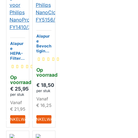
Alapur
e
Alapur
Bevoch
e
tigingsf
HEPA-
ilter
Filter
geschi
geschi
kt voor
kt voor
Op 
Philips
Philips
voorraad
NanoCl
Op 
NanoPr
oud
voorraad
HUISMERK
otect
€ 18,50
FY5156
FY1410
€ 25,95
/10
per stuk
/30
per stuk
HUISMERK
Vanaf
Vanaf
€ 16,25
€ 21,95
IN WINKELWAGEN
IN WINKELWAGEN