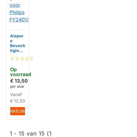
Alapur
e
Bevoch
tigingsf
ilter
geschi
kt voor
Op 
Philips
voorraad
HUISMERK
FY240
1/30
€ 13,50
per stuk
Vanaf
€ 12,50
IN WINKELWAGEN
1 - 15 van 15 (1