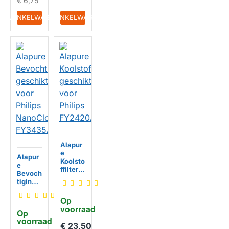
€ 6,75
IN WINKELWAGEN
IN WINKELWAGEN
Alapur
e
Alapur
Koolsto
e
ffilter
Bevoch
geschi
tigingsf
kt voor
ilter
Philips
geschi
Op 
FY242
kt voor
voorraad
HUISMERK
0/30
Op 
Philips
voorraad
NanoCl
€ 23,50