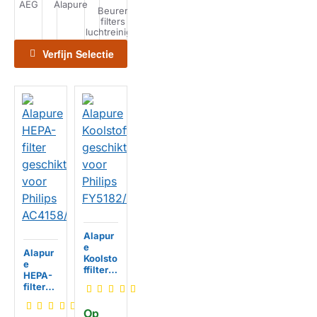
AEG
Alapure
Beurer
Philips
Xiaomi
Dyson filters
HEPA-filters
filters
filters
filters
luchtreiniger
luchtreiniger
luchtreiniger
luchtreiniger
luchtreiniger
Verfijn Selectie
Alapur
e
Alapur
Koolsto
e
ffilter
HEPA-
geschi
filter
kt voor
geschi
Philips
kt voor
Op 
FY5182