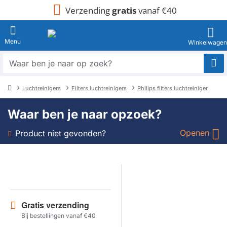
Verzending
gratis
vanaf €40
Waar
ben
je
Luchtreinigers
Filters luchtreinigers
Philips filters luchtreiniger
naar
home
op
Waar ben je naar opzoek?
zoek?
Openen
Product niet gevonden?
Soort
Merk
Gratis verzending
Model
Bij bestellingen vanaf €40