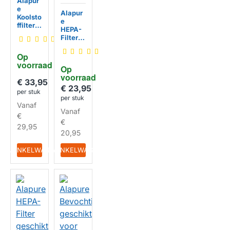
Alapur
e
Alapur
Koolsto
e
ffilter
HEPA-
geschi
Filter
kt voor
geschi
Philips
kt voor
Op 
NanoPr
Philips
voorraad
otect
Op 
NanoPr
FY343
HUISMERK
voorraad
otect
€ 33,95
2/10
FY242
€ 23,95
per stuk
2/30
per stuk
HUISMERK
Vanaf
Vanaf
€
€
29,95
20,95
IN WINKELWAGEN
IN WINKELWAGEN