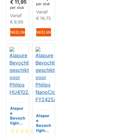
oud
€ 11,95
HUISMERK
per stuk
FY343
per stuk
5/30
Vanaf
Vanaf
€ 19,75
€ 9,95
IN WINKELWAGEN
IN WINKELWAGEN
Alapur
e
Alapur
Bevoch
e
tigingsf
Bevoch
ilter
tigingsf
geschi
ilter