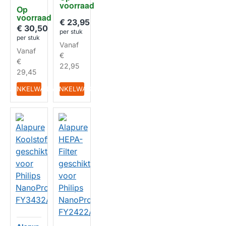
Philips
voorraad
HUISMERK
/30
Op 
AC415
voorraad
8/00
€ 23,95
€ 30,50
HUISMERK
per stuk
per stuk
Vanaf
Vanaf
€
€
22,95
29,45
IN WINKELWAGEN
IN WINKELWAGEN