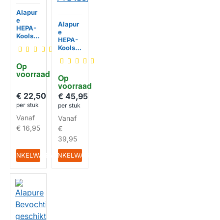
Alapur
e
Alapur
HEPA-
e
Koolsto
HEPA-
ffilter
Koolsto
geschi
ffilter
kt voor
geschi
Op 
Philips
kt voor
voorraad
NanoPr
Op 
Philips
otect
voorraad
NanoPr
FY1413
€ 22,50
otect
€ 45,95
HUISMERK
/30
S3
per stuk
per stuk
FY343
Vanaf
Vanaf
0/30
HUISMERK
€ 16,95
€
39,95
IN WINKELWAGEN
IN WINKELWAGEN