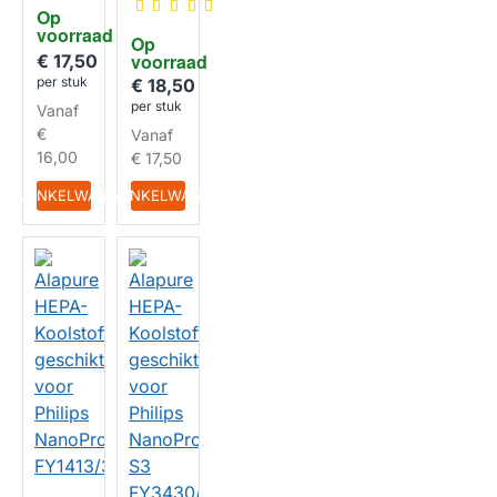
kt voor
geschi
Op 
Philips
kt voor
voorraad
HUISMERK
HU410
Op 
Philips
2/01
voorraad
€ 17,50
NanoCl
per stuk
oud
€ 18,50
HUISMERK
FY242
per stuk
Vanaf
5/30
€
Vanaf
16,00
€ 17,50
IN WINKELWAGEN
IN WINKELWAGEN