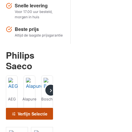
Snelle levering
Voor 17.00 uur besteld,
Herstel zoekopdracht
morgen in huis
TOON PRODUCTEN
Beste prijs
Altijd de laagste prijsgarantie
Philips
Saeco
AEG
Alapure
Bosch
DeLonghi
Durgol
ECM
Gaggenau
G
Verfijn Selectie