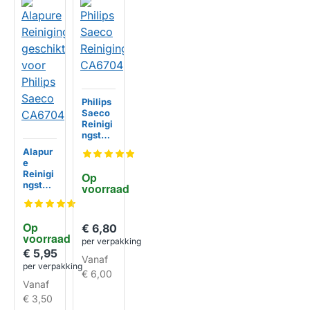
Philips
Saeco
Reinigi
ngstabl
etten
Alapur
CA670
e
4
Reinigi
Op 
ngstabl
voorraad
etten
geschi
kt voor
Op 
€ 6,80
Philips
voorraad
Saeco
per verpakking
CA670
€ 5,95
HUISMERK
Vanaf
4
per verpakking
€ 6,00
Vanaf
€ 3,50