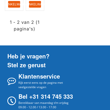
IN WINKELWAGEN
IN WINKELWAGEN
1 - 2 van 2 (1
pagina's)
Heb je vragen?
Stel ze gerust
Klantenservice
Kijk eerst eens op de pagina met
veelgestelde vragen
Bel +31 314 745 333
Bereikbaar van maandag t/m vrijdag
09.00 - 12.00 / 13.00 - 17.00