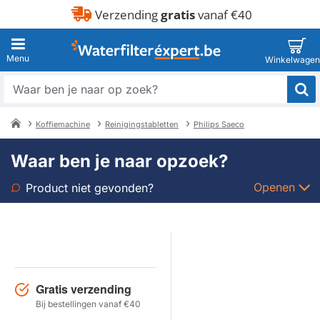
Verzending
gratis
vanaf €40
Waar
ben
je
Koffiemachine
Reinigingstabletten
Philips Saeco
naar
home
op
Waar ben je naar opzoek?
zoek?
Openen
Product niet gevonden?
Soort
Merk
Gratis verzending
Model
Bij bestellingen vanaf €40