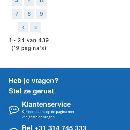
4
5
6
7
8
9
>
>|
1 - 24 van 439
(19 pagina's)
Heb je vragen?
Stel ze gerust
Klantenservice
Kijk eerst eens op de pagina met
veelgestelde vragen
Bel +31 314 745 333