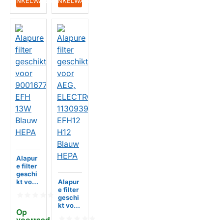
IN WINKELWAGEN
IN WINKELWAGEN
Alapur
e filter
geschi
kt voor
Alapur
900167
e filter
7682
geschi
EFH
kt voor
Op 
13W
AEG,
voorraad