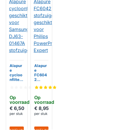
Alapur
Alapur
e
e
cycloo
FC604
nfilter
2
geschi
stofzui
kt voor
gerfilte
Samsu
r
Op 
Op 
ng
geschi
voorraad
voorraad
DJ63-
kt voor
01467A
Philips
€ 6,50
€ 8,95
stofzui
PowerP
per stuk
per stuk
HUISMERK
HUISMERK
ger
ro
Expert