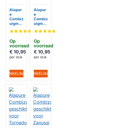
Alapur
Alapur
e
e
Combiz
Combiz
uigmon
uigmon
d
d
geschi
geschi
kt voor
kt voor
Op 
Op 
Electro
Progres
voorraad
voorraad
lux
s Vario
Vario
500 /
€ 10,95
€ 10,95
500 /
405501
per stuk
per stuk
HUISMERK
HUISMERK
405501
6945
6945
IN WINKELWAGEN
IN WINKELWAGEN