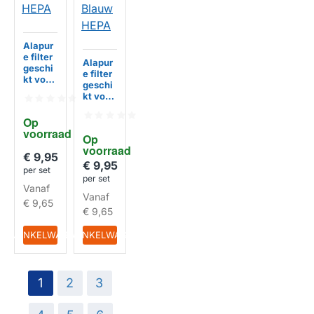
Alapur
e filter
Alapur
geschi
e filter
kt voor
geschi
AEG,
kt voor
ELECT
AEG,
ROLUX
ELECT
Op 
43220
ROLUX
voorraad
04929
Op 
900195
90 H12
voorraad
4123
€ 9,95
Blauw
EFH12
€ 9,95
HEPA
per set
H12
per set
Blauw
Vanaf
Vanaf
HEPA
HUISMERK
€ 9,65
€ 9,65
HUISMERK
IN WINKELWAGEN
IN WINKELWAGEN
1
2
3