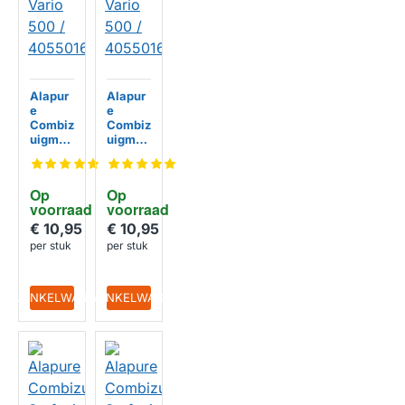
Alapur
Alapur
e
e
Combiz
Combiz
uigmon
uigmon
d
d
geschi
geschi
kt voor
kt voor
Op 
Op 
Tornad
Zanuss
voorraad
voorraad
o Vario
i Vario
500 /
500 /
€ 10,95
€ 10,95
405501
405501
per stuk
per stuk
HUISMERK
HUISMERK
6945
6945
IN WINKELWAGEN
IN WINKELWAGEN