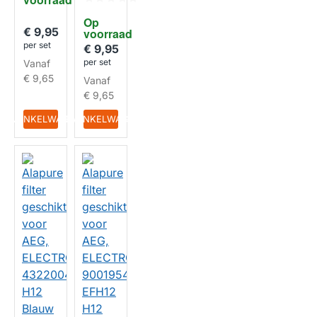
Blauw
ELECT
HEPA
ROLUX
Op 
113093
€ 9,95
voorraad
9018
per set
EFH12
€ 9,95
HUISMERK
H12
per set
Vanaf
Blauw
€ 9,65
Vanaf
HEPA
€ 9,65
HUISMERK
IN WINKELWAGEN
IN WINKELWAGEN