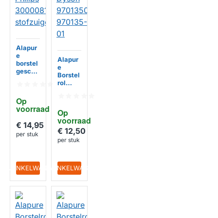
Alapur
e
Alapur
borstel
e
geschi
Borstel
kt voor
rol
Philips
geschi
30000
kt voor
Op 
8175111
Dyson
voorraad
stofzui
Op 
970135
ger
HUISMERK
voorraad
01,
€ 14,95
970135
€ 12,50
per stuk
-01
per stuk
HUISMERK
IN WINKELWAGEN
IN WINKELWAGEN