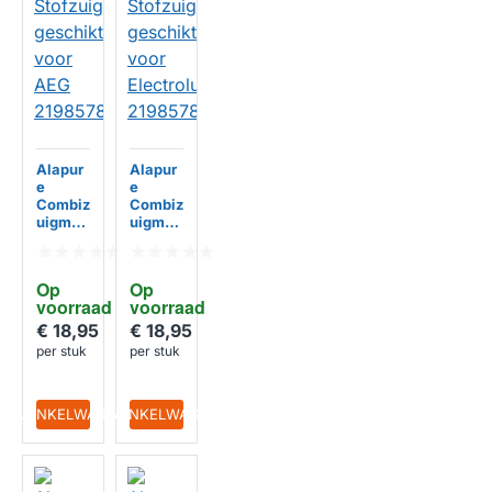
Alapur
Alapur
e
e
Combiz
Combiz
uigmon
uigmon
d
d
Stofzui
Stofzui
ger
ger
Op 
Op 
geschi
geschi
voorraad
voorraad
kt voor
kt voor
AEG
Electro
€ 18,95
€ 18,95
HUISMERK
HUISMERK
219857
lux
per stuk
per stuk
8011
219857
8011
IN WINKELWAGEN
IN WINKELWAGEN