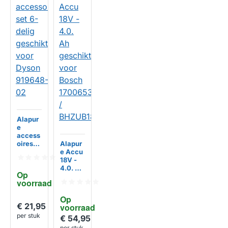
Alapur
e
access
oires
Alapur
set 6-
e Accu
delig
18V -
geschi
4.0. Ah
Op 
kt voor
geschi
voorraad
Dyson
kt voor
919648
Bosch
Op 
-02
170065
€ 21,95
voorraad
37 /
per stuk
BHZUB
€ 54,95
HUISMERK
1840
per stuk