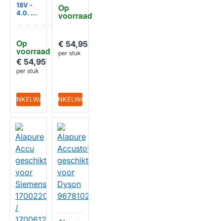
07 /
18V -
Op 
170061
4.0. Ah
voorraad
27
geschi
kt voor
Siemen
HUISMERK
Op 
€ 54,95
s
voorraad
170065
per stuk
37 /
€ 54,95
BHZUB
per stuk
1840
IN WINKELWAGEN
IN WINKELWAGEN
HUISMERK