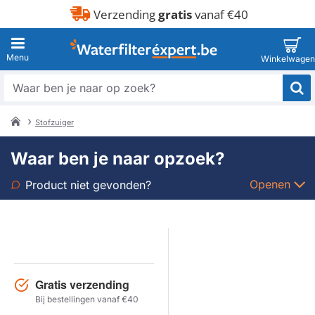
Verzending
gratis
vanaf €40
Waar
ben
je
Stofzuiger
naar
home
op
Waar ben je naar opzoek?
zoek?
Openen
Product niet gevonden?
Soort
Merk
Gratis verzending
Model
Bij bestellingen vanaf €40