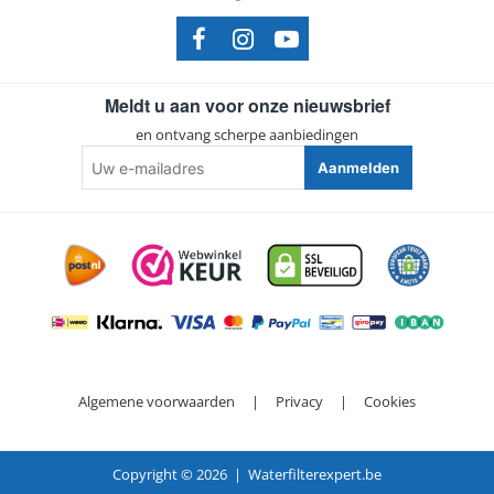
Meldt u aan voor onze nieuwsbrief
en ontvang scherpe aanbiedingen
Uw
Aanmelden
e-
mailadres
Algemene voorwaarden
|
Privacy
|
Cookies
Copyright ©
2026 | Waterfilterexpert.be