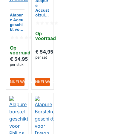
Alapur
e
Accust
Alapur
ofzuige
e Accu
r
geschi
geschi
kt voor
kt voor
Op 
Siemen
Dyson
voorraad
HUISMERK
s
967810
170022
21
Op 
07 /
€ 54,95
voorraad
170061
per set
27
€ 54,95
per stuk
HUISMERK
IN WINKELWAGEN
IN WINKELWAGEN