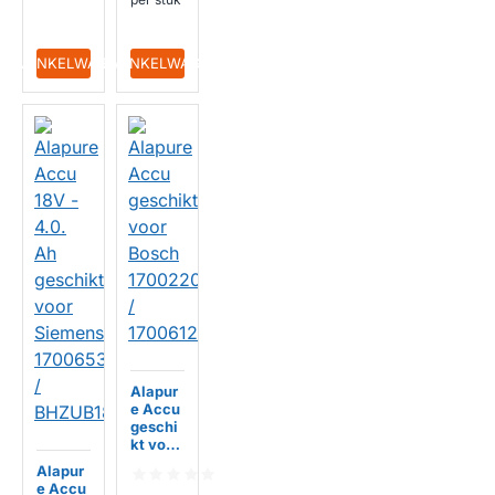
IN WINKELWAGEN
IN WINKELWAGEN
HUISMERK
Alapur
e Accu
geschi
kt voor
Bosch
Alapur
170022
e Accu