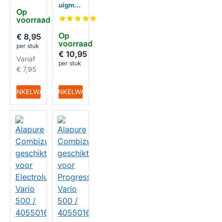
kt voor
uigmon
Op 
Dyson
d
voorraad
HUISMERK
914361
geschi
01
kt voor
Op 
€ 8,95
AEG
voorraad
Vario
per stuk
500 /
€ 10,95
Vanaf
405501
per stuk
HUISMERK
6945
€ 7,95
IN WINKELWAGEN
IN WINKELWAGEN