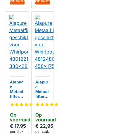
IN WINKELWAGEN
IN WINKELWAGEN
Alapur
Alapur
e
e
Metaal
Metaal
filter
filter
geschi
geschi
kt voor
kt voor
Whirlp
Whirlp
Op 
Op 
ool
ool
voorraad
voorraad
480122
481248
102174
058314
€ 17,95
€ 22,95
HUISMERK
HUISMERK
380x2
458x17
per stuk
per stuk