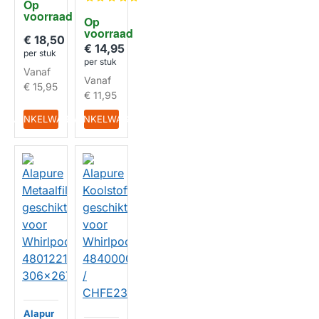
kt voor
Op 
ool
Whirlp
voorraad
481248
Op 
ool
058144
HUISMERK
voorraad
AMC10
€ 18,50
320x3
0 /
€ 14,95
20x10
per stuk
48400
per stuk
mm
HUISMERK
00089
Vanaf
Vanaf
73
€ 15,95
€ 11,95
IN WINKELWAGEN
IN WINKELWAGEN
Alapur