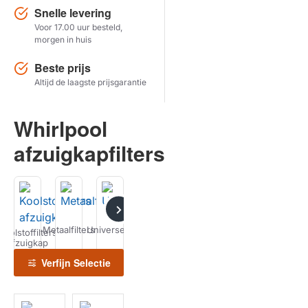
Snelle levering
Voor 17.00 uur besteld,
Herstel zoekopdracht
morgen in huis
TOON PRODUCTEN
Beste prijs
Altijd de laagste prijsgarantie
Whirlpool
afzuigkapfilters
Metaalfilters
Universeel
Recirculatiesets
Schoonmaken
Koolstoffilters
Kookplaat
Horeca
afzuigkap
Filters
Filters
Verfijn Selectie