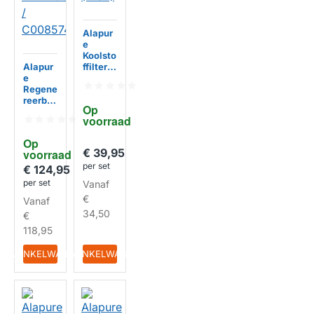
Alapur
e
Koolsto
Alapur
ffilter
e
geschi
Regene
kt voor
reerba
Whirlp
Op 
ar
ool
voorraad
Koolsto
48200
ffilter
00057
HUISMERK
Op 
geschi
27 (2
€ 39,95
voorraad
kt voor
St.)
per set
Whirlp
€ 124,95
ool
per set
Vanaf
WVH10
€
Vanaf
65 /
HUISMERK
C0085
34,50
€
7410
118,95
IN WINKELWAGEN
IN WINKELWAGEN