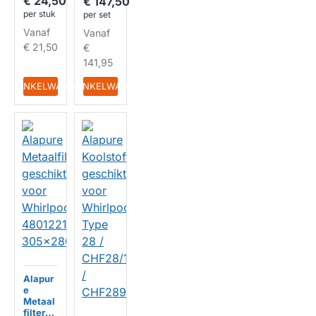
€ 24,50
€ 147,50
058288
53 /
per stuk
per set
HUISMERK
C0064
Vanaf
Vanaf
4853
€ 21,50
€
141,95
IN WINKELWAGEN
IN WINKELWAGEN
Alapur
e
Metaal
filter