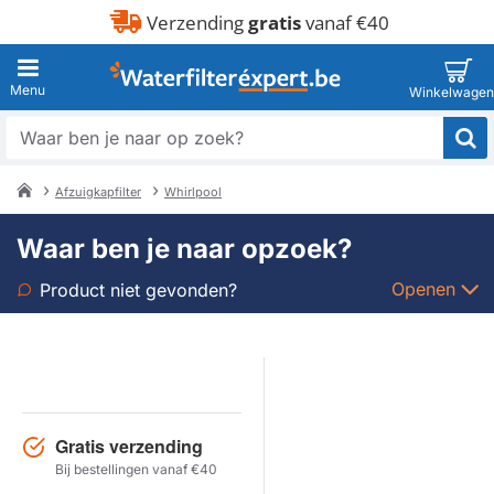
Verzending
gratis
vanaf €40
Waar
ben
je
Afzuigkapfilter
Whirlpool
naar
home
op
Waar ben je naar opzoek?
zoek?
Openen
Product niet gevonden?
Soort
Merk
Gratis verzending
Model
Bij bestellingen vanaf €40