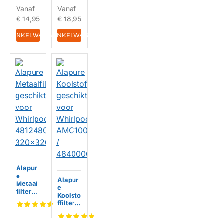
83
5x8mm
Vanaf
Vanaf
€ 14,95
€ 18,95
IN WINKELWAGEN
IN WINKELWAGEN
Alapur
e
Alapur
Metaal
e
filter
Koolsto
geschi
ffilter
kt voor
geschi
Whirlp