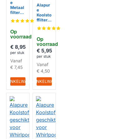
e
Alapur
Metaal
e
filter
Koolsto
geschi
ffilter
kt voor
geschi
Whirlp
kt voor
Op 
ool
Whirlp
voorraad
480122
Op 
ool
102168
HUISMERK
voorraad
48400
€ 8,95
306x2
00086
€ 5,95
67x9m
per stuk
36 /
per stuk
m
HUISMERK
CHFE2
Vanaf
Vanaf
33/2
€ 7,45
€ 4,50
IN WINKELWAGEN
IN WINKELWAGEN