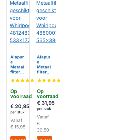
Alapur
Alapur
e
e
Metaal
Metaal
filter
filter
geschi
geschi
kt voor
kt voor
Whirlp
Whirlp
Op 
Op 
ool
ool
voorraad
voorraad
481248
48800
05830
03027
€ 31,95
HUISMERK
HUISMERK
€ 20,95
5
44
per stuk
533x17
565x38
per stuk
Vanaf
7x10m
0x8mm
Vanaf
m
€
€ 15,95
30,50