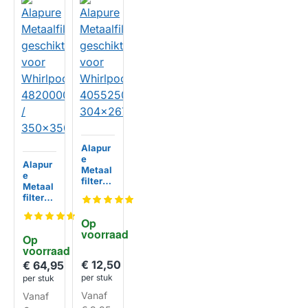
Alapur
e
Alapur
Metaal
e
filter
Metaal
geschi
filter
kt voor
geschi
Whirlp
kt voor
Op 
ool
Whirlp
voorraad
40552
Op 
ool
50429
voorraad
HUISMERK
48200
304x2
€ 12,50
00994
€ 64,95
67x9m
68 /
per stuk
per stuk
m
HUISMERK
350x3
Vanaf
Vanaf
50mm