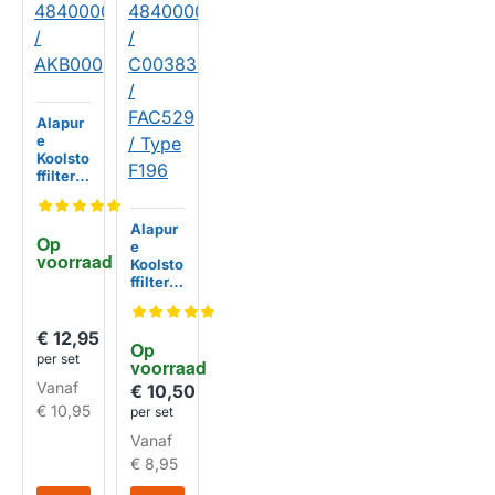
Alapur
e
Koolsto
ffilter
geschi
kt voor
Whirlp
Alapur
Op 
ool
e
voorraad
48400
Koolsto
00087
ffilter
82 /
geschi
HUISMERK
AKB00
kt voor
0
Whirlp
€ 12,95
Op 
ool
per set
voorraad
48400
Vanaf
00086
€ 10,50
74 /
€ 10,95
per set
C0038
Vanaf
3473 /
FAC52
€ 8,95
9 /
Type