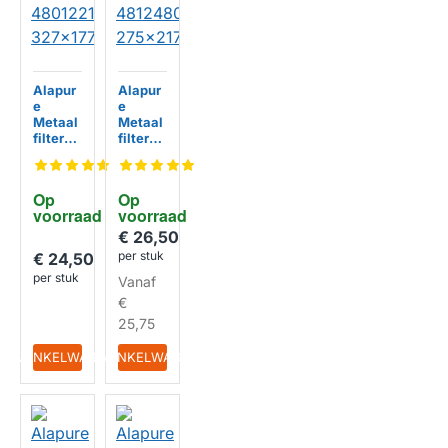
Alapur
Alapur
e
e
Metaal
Metaal
filter
filter
geschi
geschi
kt voor
kt voor
Whirlp
Whirlp
Op 
Op 
ool
ool
voorraad
voorraad
480122
481248
101731
058332
€ 26,50
HUISMERK
HUISMERK
327x17
275x21
per stuk
€ 24,50
7x9mm
7x8mm
per stuk
Vanaf
€
25,75
IN WINKELWAGEN
IN WINKELWAGEN