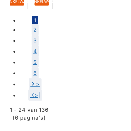
IN WINKELWAGEN
IN WINKELWAGEN
F196
HUISMERK
1
2
3
4
5
6
>
>|
1 - 24 van 136
(6 pagina's)