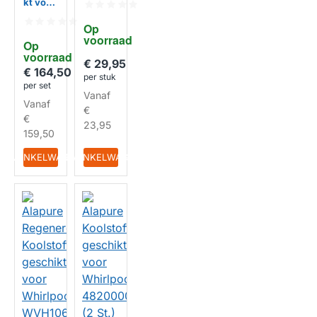
kt voor
kt voor
Whirpo
Whirlp
ol
Op 
ool
Regene
voorraad
48800
Op 
reerba
086132
voorraad
ar
€ 29,95
1 /
Koolsto
€ 164,50
C0086
per stuk
ffilter
per set
1321
HUISMERK
C0072
Vanaf
457x18
Vanaf
5240
5x8mm
€
Kookpl
€
HUISMERK
23,95
aat (3
159,50
St.)
IN WINKELWAGEN
IN WINKELWAGEN