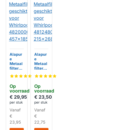
Alapur
Alapur
e
e
Metaal
Metaal
filter
filter
geschi
geschi
kt voor
kt voor
Whirlp
Whirlp
Op 
Op 
ool
ool
voorraad
voorraad
48200
481248
00097
04808
€ 29,95
€ 23,50
HUISMERK
HUISMERK
55
3
per stuk
per stuk
457x18
215x26
Vanaf
Vanaf
5x8mm
8x8mm
€
€
23,95
22,75