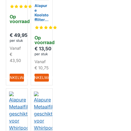
geschi
Alapur
kt voor
e
Whirlp
Koolsto
Op 
ool
ffilter
voorraad
480122
geschi
102369
HUISMERK
kt voor
305x2
Whirlp
€ 49,95
80mm
Op 
ool
per stuk
voorraad
Type
28 /
Vanaf
€ 13,50
CHF28/
€
per stuk
1 /
43,50
Vanaf
CHF28
9B
€ 10,75
HUISMERK
IN WINKELWAGEN
IN WINKELWAGEN