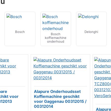
au
Bosch
Delonghi
Bosch
koffiemachine
onderhoud
bare
Alapure Onderhoudsset
chikt voor
Koffiemachine geschikt
312013
voor Gaggenau 00312015 /
HUISMERK
00312014
Alapur