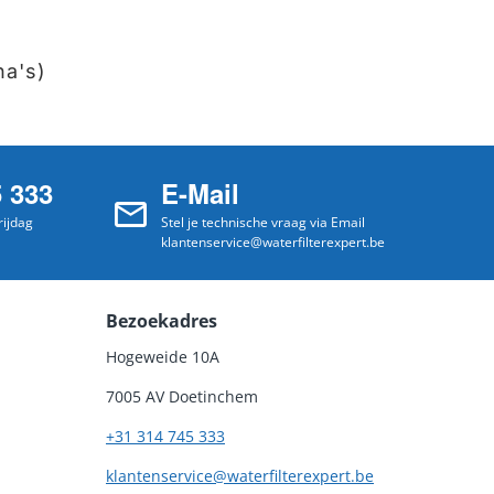
na's)
5 333
E-Mail
ijdag
Stel je technische vraag via Email
klantenservice@waterfilterexpert.be
Bezoekadres
Hogeweide 10A
7005 AV Doetinchem
+31 314 745 333
klantenservice@waterfilterexpert.be