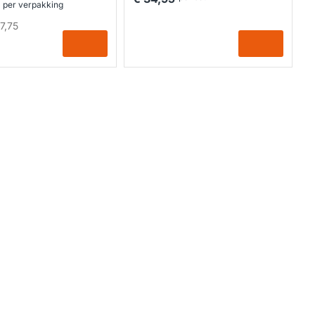
per verpakking
7,75