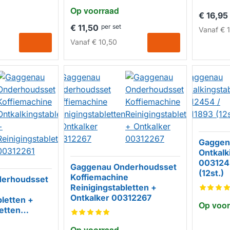
Op voorraad
€ 16,95
€ 11,50
per set
Vanaf
€ 1
Vanaf
€ 10,50
Gaggen
Ontkalk
003124
Gaggenau Onderhoudsset
(12st.)
Koffiemachine
erhoudsset
Reinigingstabletten +
Ontkalker 00312267
bletten +
Op voor
etten
Op voorraad