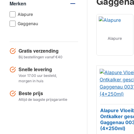
Gaggen
Merken
Alapure
Gaggenau
Alapure
Gratis verzending
Bij bestellingen vanaf €40
Snelle levering
Voor 17.00 uur besteld,
morgen in huis
Beste prijs
Altijd de laagste prijsgarantie
Alapure Vloei
Ontkalker ges
Gaggenau 00
HUISMERK
(4x250ml)