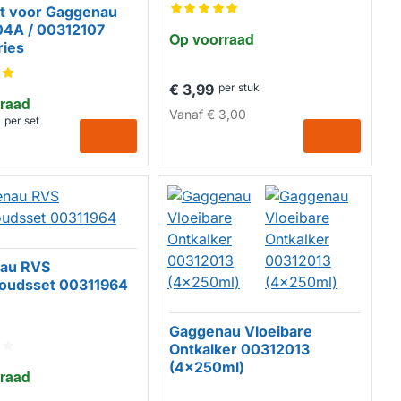
kt voor Gaggenau
4A / 00312107
Op voorraad
ries
€ 3,99
per stuk
raad
MERK
Vanaf
€ 3,00
per set
au RVS
oudsset 00311964
Gaggenau Vloeibare
Ontkalker 00312013
(4x250ml)
raad