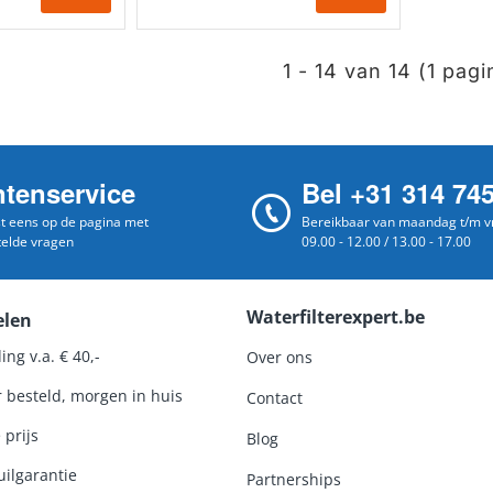
1 - 14 van 14 (1 pagi
ntenservice
Bel +31 314 74
st eens op de pagina met
Bereikbaar van maandag t/m vr
telde vragen
09.00 - 12.00 / 13.00 - 17.00
Waterfilterexpert.be
elen
ing v.a. € 40,-
Over ons
r besteld, morgen in huis
Contact
 prijs
Blog
ilgarantie
Partnerships