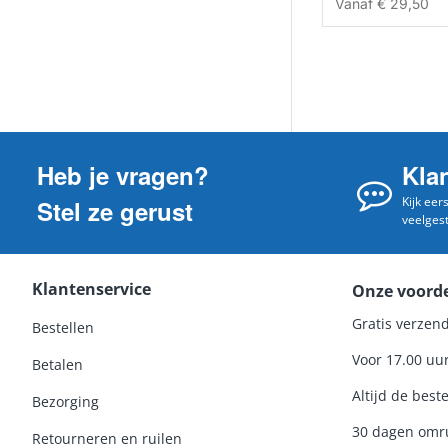
Vanaf
€ 29,50
Heb je vragen?
Kla
Kijk eer
Stel ze gerust
veelges
Klantenservice
Onze voord
Gratis verzend
Bestellen
Voor 17.00 uu
Betalen
Altijd de beste
Bezorging
30 dagen omru
Retourneren en ruilen