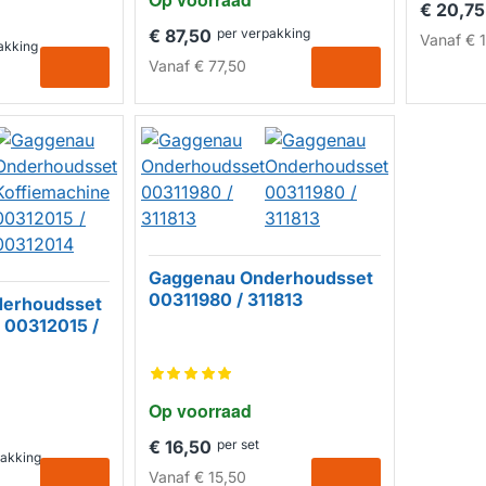
€ 20,75
€ 87,50
per verpakking
Vanaf
€ 1
akking
Vanaf
€ 77,50
Gaggenau Onderhoudsset
00311980 / 311813
erhoudsset
 00312015 /
Op voorraad
€ 16,50
per set
pakking
Vanaf
€ 15,50