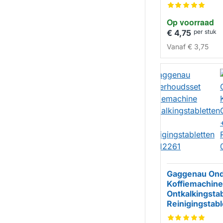
HUISMERK
Op voorraad
€ 4,75
per stuk
Vanaf
€ 3,75
Gaggenau Ond
Koffiemachine
Ontkalkingsta
Reinigingstabl
00312261