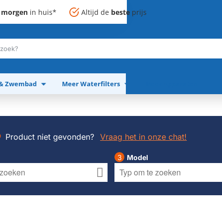
,
morgen
in huis*
Altijd de
beste
prijs
 & Zwembad
Meer Waterfilters
Meer Apparaten
Product niet gevonden?
Vraag het in onze chat!
Model