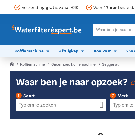
Verzending
gratis
vanaf €40
Voor
17 uur
besteld
Waar
ben
je
Koffiemachine
Afzuigkap
Koelkast
Spa
naar
op
zoek?
Koffiemachine
Onderhoud koffiemachine
Gaggenau
home
Waar ben je naar opzoek?
Soort
Merk