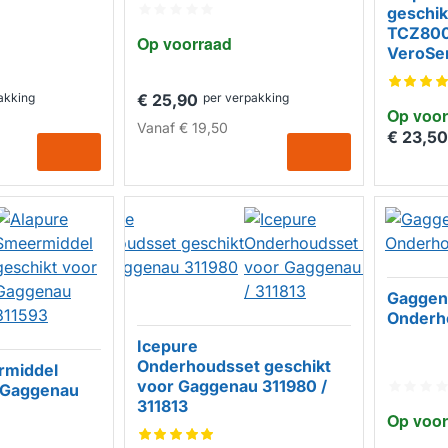
geschi
TCZ800
Op voorraad
VeroSe
akking
€ 25,90
per verpakking
Op voor
HUIS
Vanaf
€ 19,50
€ 23,50
Gaggen
Onderh
Icepure
Onderhoudsset geschikt
rmiddel
voor Gaggenau 311980 /
r Gaggenau
HUISMERK
311813
Op voor