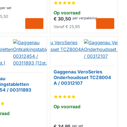
per set
Op voorraad
5,50
€ 30,50
per verpakking
Vanaf
€ 25,95
Gaggenau VeroSeries
Onderhoudsset TCZ8004
au
A / 00312107
ingstabletten
54 / 00311893
Op voorraad
raad
€ 34,95
per set