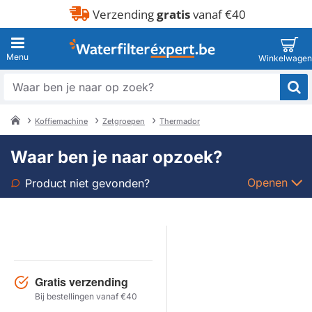
Verzending
gratis
vanaf €40
Waar
ben
je
Koffiemachine
Zetgroepen
Thermador
naar
home
op
Waar ben je naar opzoek?
zoek?
Openen
Product niet gevonden?
Soort
Merk
Gratis verzending
Model
Bij bestellingen vanaf €40