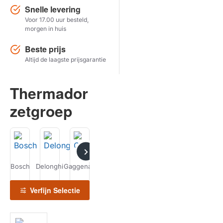
Snelle levering
Voor 17.00 uur besteld,
Herstel zoekopdracht
morgen in huis
TOON PRODUCTEN
Beste prijs
Altijd de laagste prijsgarantie
Thermador
zetgroep
Bosch
Delonghi
Gaggenau
Gaggia
Neff
Siemens
Th
Philips
Saeco
Verfijn Selectie