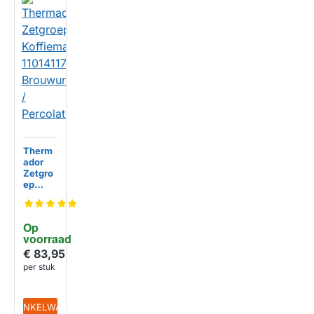
Therm
ador
Zetgro
ep
Koffiem
achine
1101411
Op 
7
voorraad
Brouwu
nit /
€ 83,95
Percola
per stuk
tiemod
ule
IN WINKELWAGEN