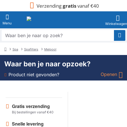
Verzending
gratis
vanaf €40
Waar
ben
je
Spa
Spafilters
Melpool
naar
home
op
Waar ben je naar opzoek?
zoek?
Openen
Product niet gevonden?
Soort
Merk
Gratis verzending
Bij bestellingen vanaf €40
Model
Snelle levering