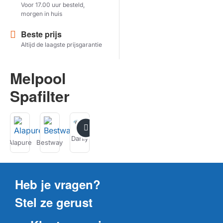
Voor 17.00 uur besteld,
morgen in huis
Herstel zoekopdracht
Beste prijs
TOON PRODUCTEN
Altijd de laagste prijsgarantie
Melpool
Spafilter
Darlly
Intex
Alapure
Bestway
Filbur
Hayward
Magnum
M
Heb je vragen?
Stel ze gerust