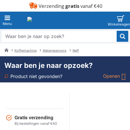
Verzending
gratis
vanaf €40
Waar
ben
je
Koffiemachine
Waterreservoirs
Neff
naar
home
op
Waar ben je naar opzoek?
zoek?
Openen
Product niet gevonden?
Soort
Merk
Gratis verzending
Model
Bij bestellingen vanaf €40