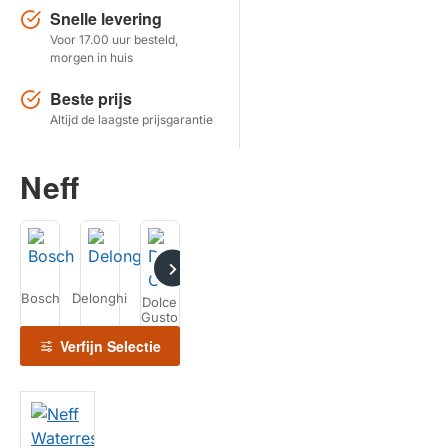
Snelle levering
Voor 17.00 uur besteld,
Herstel zoekopdracht
morgen in huis
TOON PRODUCTEN
Beste prijs
Altijd de laagste prijsgarantie
Neff
Bosch
Delonghi
Gaggenau
Krups
Magimix
Melitta
Dolce
Gusto
Verfijn Selectie