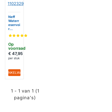
Neff
Waterr
eservoi
r
110232
94
Op 
voorraad
€ 47,95
per stuk
IN WINKELWAGEN
1 - 1 van 1 (1
pagina's)