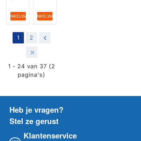
IN WINKELWAGEN
IN WINKELWAGEN
1
2
>
>|
1 - 24 van 37 (2
pagina's)
Heb je vragen?
Stel ze gerust
Klantenservice