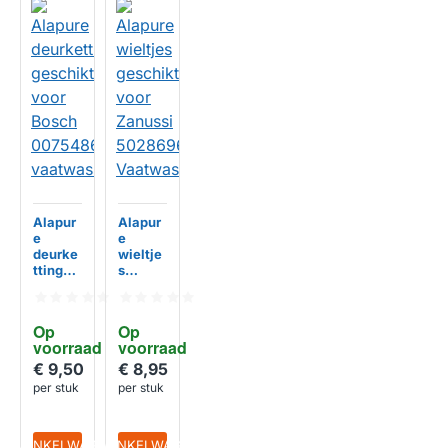
Alapur
Alapur
e
e
deurke
wieltje
tting
s
geschi
geschi
kt voor
kt voor
Bosch
Zanuss
Op 
Op 
00754
i
voorraad
voorraad
865
502869
vaatwa
67000
€ 9,50
€ 8,95
HUISMERK
HUISMERK
sser
Vaatwa
per stuk
per stuk
sser
IN WINKELWAGEN
IN WINKELWAGEN