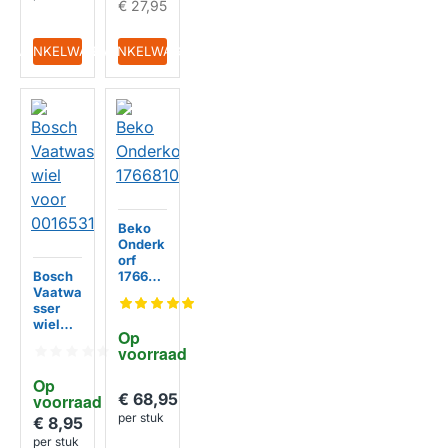
€ 27,95
IN WINKELWAGEN
IN WINKELWAGEN
Beko
Onderk
orf
Bosch
176681
Vaatwa
0083
sser
wiel
Op 
voor
voorraad
001653
14
Op 
€ 68,95
voorraad
per stuk
€ 8,95
per stuk