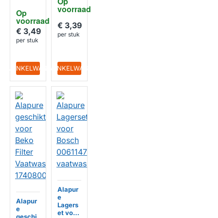
Op 
001653
geschi
voorraad
14
Op 
kt voor
voorraad
HUISMERK
Bosch /
€ 3,39
Siemen
€ 3,49
per stuk
s
per stuk
HUISMERK
IN WINKELWAGEN
IN WINKELWAGEN
Alapur
e
Alapur
Lagers
e
et voor
geschi