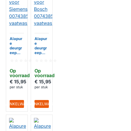
Alapur
Alapur
e
e
deurgr
deurgr
eep
eep
geschi
geschi
kt voor
kt voor
Siemen
Bosch
Op 
Op 
s
00743
voorraad
voorraad
00743
854
854
vaatwa
€ 15,95
€ 15,95
HUISMERK
HUISMERK
vaatwa
sser
per stuk
per stuk
sser
IN WINKELWAGEN
IN WINKELWAGEN