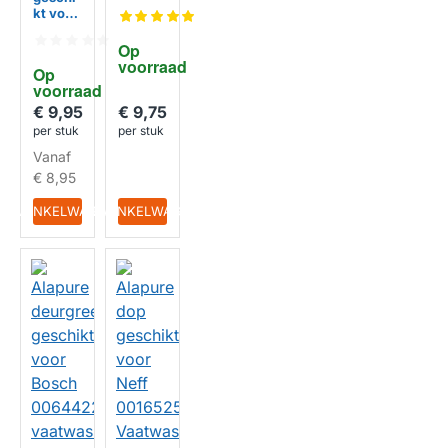
Bosch
kt voor
006114
Beko
74
Filter
Op 
vaatwa
Vaatwa
voorraad
HUISMERK
sser
Op 
sser
voorraad
174080
0500
€ 9,75
€ 9,95
HUISMERK
per stuk
per stuk
Vanaf
€ 8,95
IN WINKELWAGEN
IN WINKELWAGEN