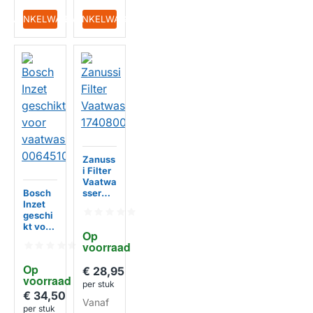
IN WINKELWAGEN
IN WINKELWAGEN
Zanuss
i Filter
Vaatwa
Bosch
sser
Inzet
174080
geschi
0500
kt voor
Op 
vaatwa
voorraad
ssers
006451
Op 
€ 28,95
01
voorraad
per stuk
€ 34,50
Vanaf
per stuk