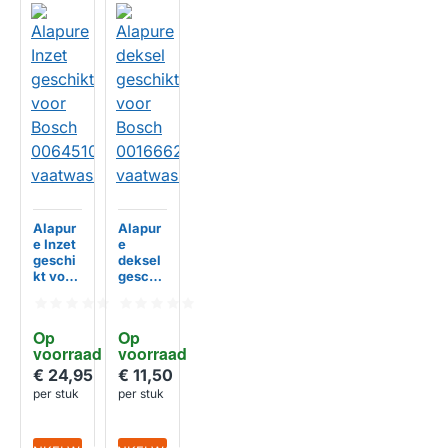
Alapur
Alapur
e Inzet
e
geschi
deksel
kt voor
geschi
Bosch
kt voor
006451
Bosch
02
001666
Op 
Op 
vaatwa
21
voorraad
voorraad
ssers
vaatwa
sser
€ 24,95
€ 11,50
HUISMERK
HUISMERK
per stuk
per stuk