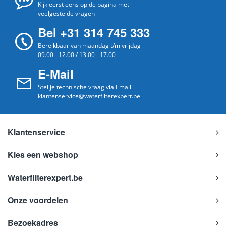
Kijk eerst eens op de pagina met
veelgestelde vragen
Bel +31 314 745 333
Bereikbaar van maandag t/m vrijdag
09.00 - 12.00 / 13.00 - 17.00
E-Mail
Stel je technische vraag via Email
klantenservice@waterfilterexpert.be
Klantenservice
Kies een webshop
Waterfilterexpert.be
Onze voordelen
Bezoekadres