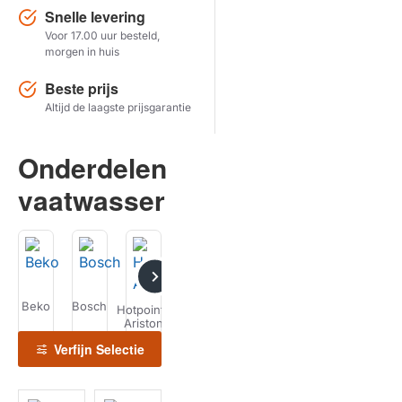
Snelle levering
Voor 17.00 uur besteld,
Herstel zoekopdracht
morgen in huis
TOON PRODUCTEN
Beste prijs
Altijd de laagste prijsgarantie
Onderdelen
vaatwasser
Beko
Bosch
Ignis
Indesit
Scholtes
Whirpool
Z
Hotpoint-
Ariston
Verfijn Selectie