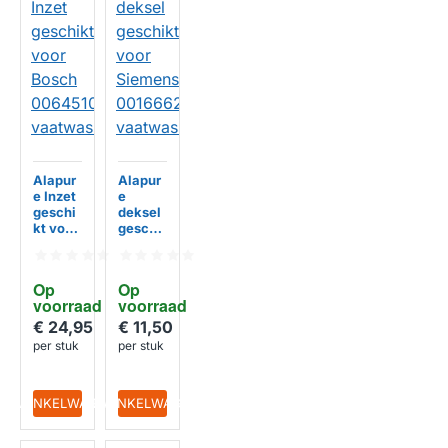
Alapur
Alapur
e Inzet
e
geschi
deksel
kt voor
geschi
Bosch
kt voor
006451
Siemen
01
s
Op 
Op 
vaatwa
001666
voorraad
voorraad
ssers
21
vaatwa
€ 24,95
€ 11,50
HUISMERK
HUISMERK
sser
per stuk
per stuk
IN WINKELWAGEN
IN WINKELWAGEN