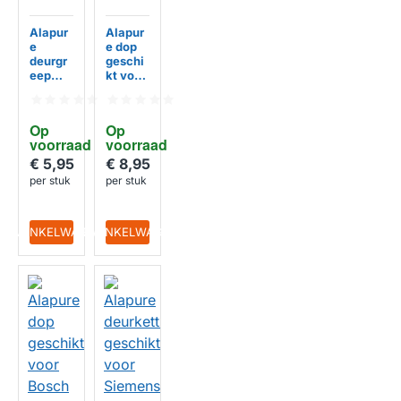
Alapur
Alapur
e
e dop
deurgr
geschi
eep
kt voor
geschi
Neff
kt voor
001652
Bosch
59
Op 
Op 
00644
Vaatwa
voorraad
voorraad
221
sser
vaatwa
€ 5,95
€ 8,95
HUISMERK
HUISMERK
sser
per stuk
per stuk
IN WINKELWAGEN
IN WINKELWAGEN