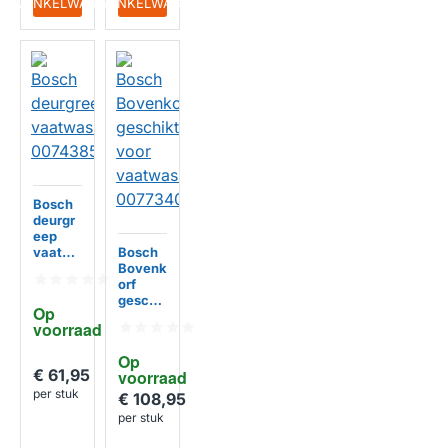
IN WINKELWAGEN
IN WINKELWAGEN
Bosch
deurgr
eep
vaatwa
Bosch
sser
Bovenk
00743
orf
854
geschi
Op 
kt voor
voorraad
vaatwa
ssers
Op 
00773
€ 61,95
voorraad
404
per stuk
€ 108,95
per stuk