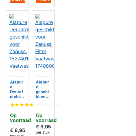
Alapur
Alapur
e
e
Deuraf
geschi
dichtin
kt voor
g
Zanuss
geschi
i Filter
kt voor
Vaatwa
Op 
Op 
Zanuss
sser
voorraad
voorraad
i
174080
152740
0500
€ 9,95
HUISMERK
HUISMERK
€ 8,95
1002
per stuk
Vaatwa
per stuk