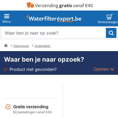
Verzending
gratis
vanaf €40
Waar
ben
je
Vaatwasser
Onderdelen
naar
home
op
Waar ben je naar opzoek?
zoek?
Openen
Product niet gevonden?
Soort
Merk
Gratis verzending
Model
Bij bestellingen vanaf €40