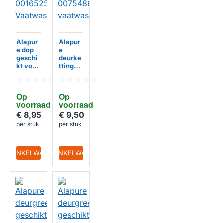
Alapur
Alapur
e dop
e
geschi
deurke
kt voor
tting
Bosch
geschi
001652
kt voor
59
Siemen
Op 
Op 
Vaatwa
s
voorraad
voorraad
sser
00754
865
€ 8,95
€ 9,50
HUISMERK
HUISMERK
vaatwa
per stuk
per stuk
sser
IN WINKELWAGEN
IN WINKELWAGEN