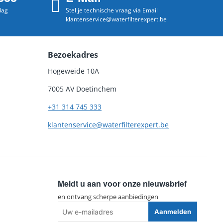
dag
Stel je technische vraag via Email
klantenservice@waterfilterexpert.be
Bezoekadres
Hogeweide 10A
7005 AV Doetinchem
+31 314 745 333
klantenservice@waterfilterexpert.be
Meldt u aan voor onze nieuwsbrief
en ontvang scherpe aanbiedingen
Uw
Aanmelden
e-