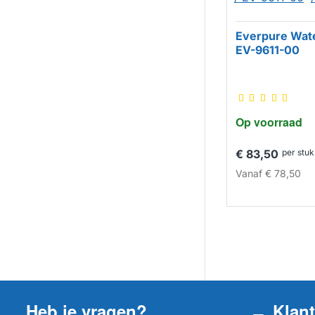
Everpure Water
EV-9611-00
Op voorraad
€ 83,50
per stuk
Vanaf
€ 78,50
Heb je vragen?
Klan