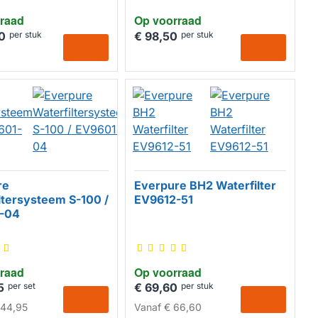
raad
Op voorraad
0
per stuk
€ 98,50
per stuk
re
Everpure BH2 Waterfilter
ltersysteem S-100 /
EV9612-51
-04
raad
Op voorraad
5
per set
€ 69,60
per stuk
144,95
Vanaf
€ 66,60