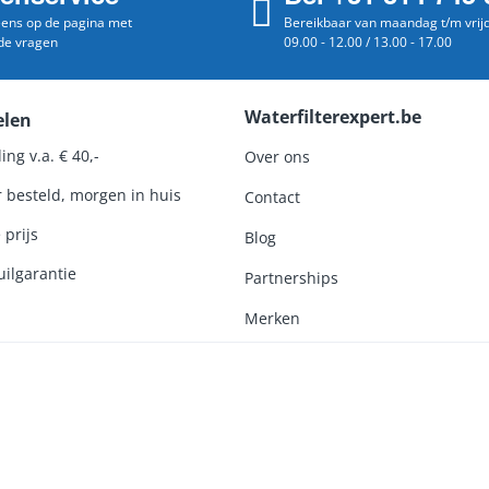
 eens op de pagina met
Bereikbaar van maandag t/m vrij
de vragen
09.00 - 12.00 / 13.00 - 17.00
Waterfilterexpert.be
elen
ing v.a. € 40,-
Over ons
r besteld, morgen in huis
Contact
 prijs
Blog
ilgarantie
Partnerships
Merken