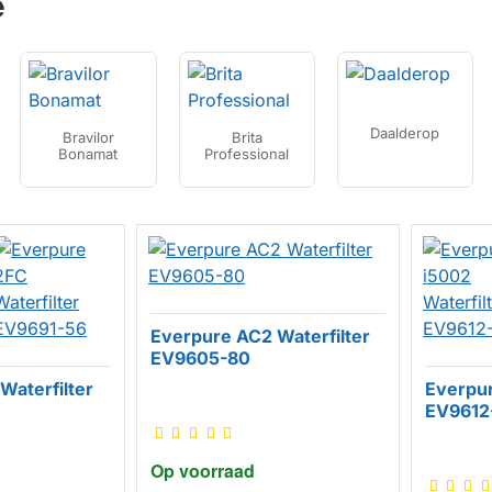
e
Daalderop
Bravilor
Brita
Bonamat
Professional
Everpure AC2 Waterfilter
EV9605-80
Waterfilter
Everpur
EV9612
Op voorraad