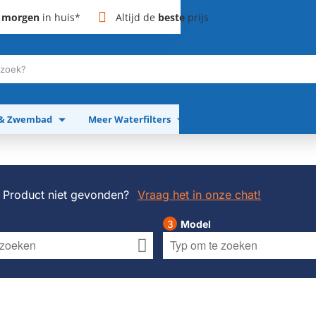
,
morgen
in huis*
Altijd de
beste
prijs
 & Zwembad
Meer Waterfilters
Meer Apparaten
Product niet gevonden?
Vraag het in onze chat!
Model