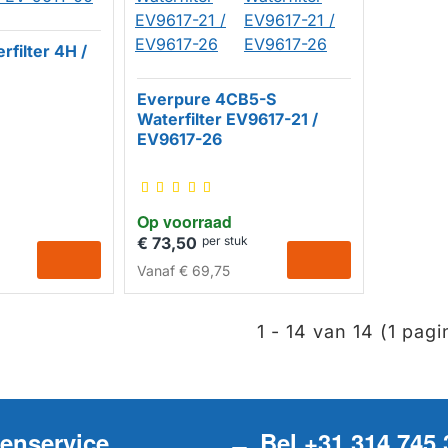
filter 4H /
Everpure 4CB5-S
Waterfilter EV9617-21 /
EV9617-26
Op voorraad
€ 73,50
per stuk
Vanaf
€ 69,75
1 - 14 van 14 (1 pagi
tenservice
Bel +31 314 745 