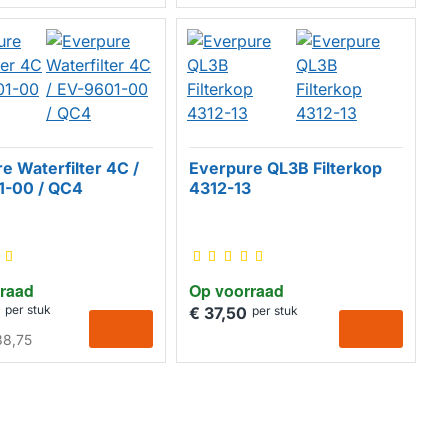
e Waterfilter 4C /
Everpure QL3B Filterkop
1-00 / QC4
4312-13
raad
Op voorraad
per stuk
€ 37,50
per stuk
38,75