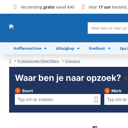
Verzending
gratis
vanaf €40
Voor
17 uur
besteld
Waar
ben
je
Koffiemachine
Afzuigkap
Koelkast
Spa
naar
op
zoek?
Professionele Waterfilters
Everpure
home
Waar ben je naar opzoek?
Soort
Merk