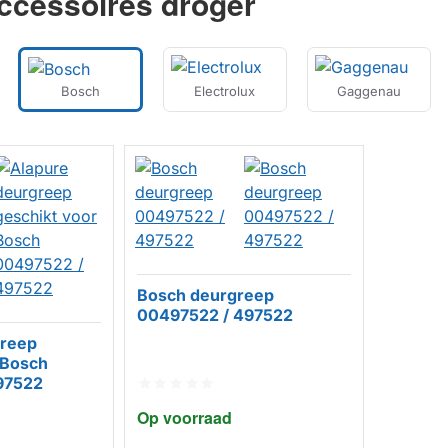
ccessoires droger
Bosch
Electrolux
Gaggenau
Bosch deurgreep
00497522 / 497522
greep
 Bosch
97522
Op voorraad