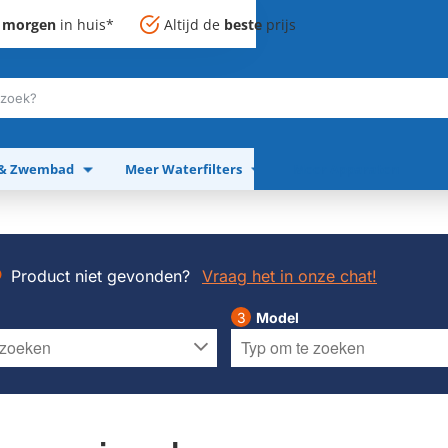
,
morgen
in huis*
Altijd de
beste
prijs
 & Zwembad
Meer Waterfilters
Meer Apparaten
Product niet gevonden?
Vraag het in onze chat!
Model