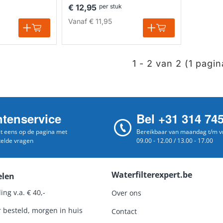
€ 12,95
per stuk
Vanaf
€ 11,95
1 - 2 van 2 (1 pagin
ntenservice
Bel +31 314 74
st eens op de pagina met
Bereikbaar van maandag t/m vr
telde vragen
09.00 - 12.00 / 13.00 - 17.00
Waterfilterexpert.be
elen
ing v.a. € 40,-
Over ons
r besteld, morgen in huis
Contact