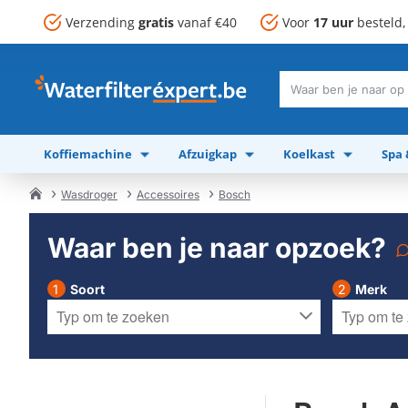
Verzending
gratis
vanaf €40
Voor
17 uur
besteld
Waar
ben
je
Koffiemachine
Afzuigkap
Koelkast
Spa
naar
op
zoek?
Wasdroger
Accessoires
Bosch
home
Waar ben je naar opzoek?
Soort
Merk