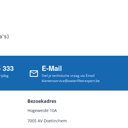
a's)
5 333
E-Mail
ijdag
Stel je technische vraag via Email
klantenservice@waterfilterexpert.be
Bezoekadres
Hogeweide 10A
7005 AV Doetinchem