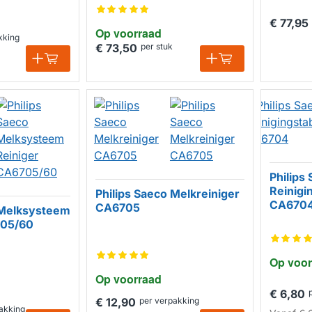
€ 77,95
Op voorraad
kking
€ 73,50
per stuk
Philips
Reinigi
Philips Saeco Melkreiniger
CA670
CA6705
 Melksysteem
705/60
Op voor
Op voorraad
€ 6,80
€ 12,90
per verpakking
akking