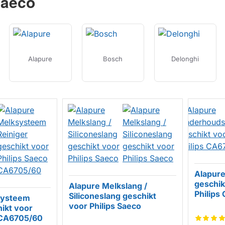
Saeco
Alapure
Bosch
Delonghi
Alapure
geschik
Alapure Melkslang /
Philips
Siliconeslang geschikt
systeem
HUIS
voor Philips Saeco
hikt voor
 CA6705/60