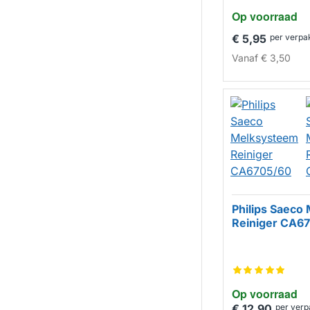
Op voorraad
€ 5,95
per verpa
Vanaf
€ 3,50
Philips Saeco
Reiniger CA6
Op voorraad
€ 12,90
per verp