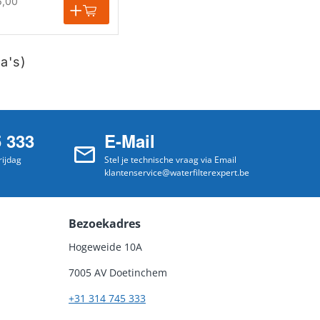
6,00
na's)
5 333
E-Mail
ijdag
Stel je technische vraag via Email
klantenservice@waterfilterexpert.be
Bezoekadres
Hogeweide 10A
7005 AV Doetinchem
+31 314 745 333