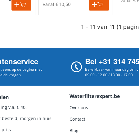
Vanaf
€ 
Vanaf
€ 10,50
1 - 11 van 11 (1 pagi
ntenservice
Bel +31 314 74
st eens op de pagina met
Bereikbaar van maandag t/m vr
telde vragen
09.00 - 12.00 / 13.00 - 17.00
Waterfilterexpert.be
elen
ing v.a. € 40,-
Over ons
r besteld, morgen in huis
Contact
 prijs
Blog