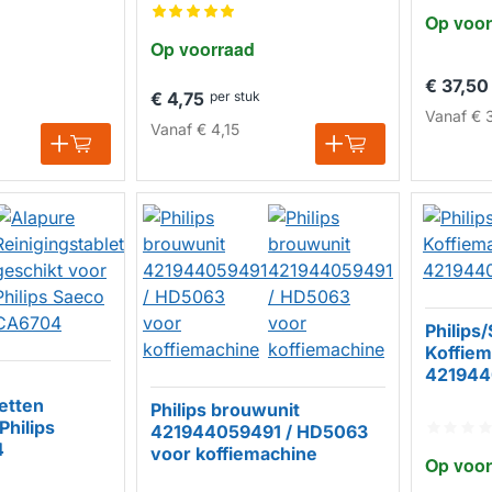
HUISMERK
Op voor
Op voorraad
€ 37,50
€ 4,75
per stuk
Vanaf
€ 
Vanaf
€ 4,15
Philips
Koffiem
421944
etten
Philips brouwunit
Philips
421944059491 / HD5063
4
voor koffiemachine
Op voor