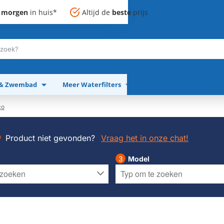
,
morgen
in huis*
Altijd de
beste
prijs
 & Zwembad
Meer Waterfilters
Meer Apparaten
co
Product niet gevonden?
Vraag het in onze chat!
Model