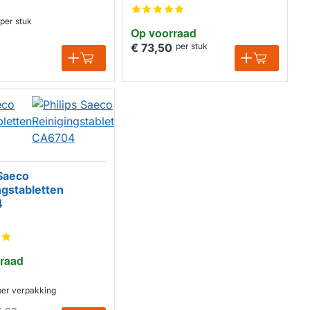
per stuk
Op voorraad
€ 73,50
per stuk
 Saeco
ngstabletten
4
raad
per verpakking