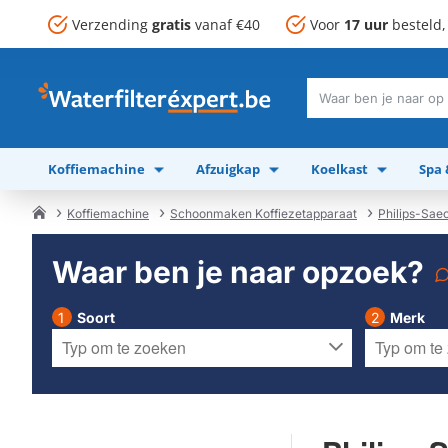
Verzending
gratis
vanaf €40
Voor
17 uur
besteld
Waar
ben
je
Koffiemachine
Afzuigkap
Koelkast
Spa
naar
op
zoek?
Koffiemachine
Schoonmaken Koffiezetapparaat
Philips-Sae
home
Waar ben je naar opzoek?
Soort
Merk