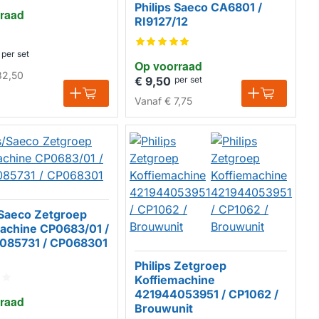
Philips Saeco CA6801 /
raad
RI9127/12
per set
Op voorraad
HUISMERK
32,50
€ 9,50
per set
Vanaf
€ 7,75
/Saeco Zetgroep
achine CP0683/01 /
085731 / CP068301
Philips Zetgroep
Koffiemachine
421944053951 / CP1062 /
raad
Brouwunit