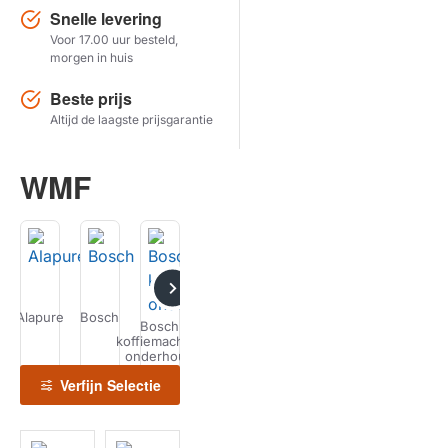
Snelle levering
Voor 17.00 uur besteld,
Herstel zoekopdracht
morgen in huis
TOON PRODUCTEN
Beste prijs
Altijd de laagste prijsgarantie
WMF
Alapure
Bosch
Delonghi
Gaggenau
Gaggia
Jura
Bosch
koffiemachine
koff
onderhoud
on
Verfijn Selectie