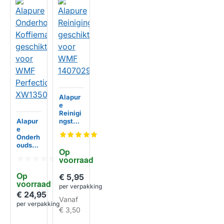
Alapur
e
Reinigi
Alapur
ngstabl
e
et
Onderh
geschi
oudsse
kt voor
Op 
t
WMF
voorraad
HUISMERK
Koffiem
140702
achine
9990
Op 
€ 5,95
geschi
voorraad
kt voor
per verpakking
WMF
€ 24,95
Vanaf
Perfect
per verpakking
HUISMERK
ion
€ 3,50
XW135