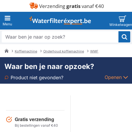
Verzending
gratis
vanaf €40
Waar
ben
je
Koffiemachine
Onderhoud koffiemachine
WMF
naar
home
op
Waar ben je naar opzoek?
zoek?
Openen
Product niet gevonden?
Soort
Merk
Gratis verzending
Model
Bij bestellingen vanaf €40