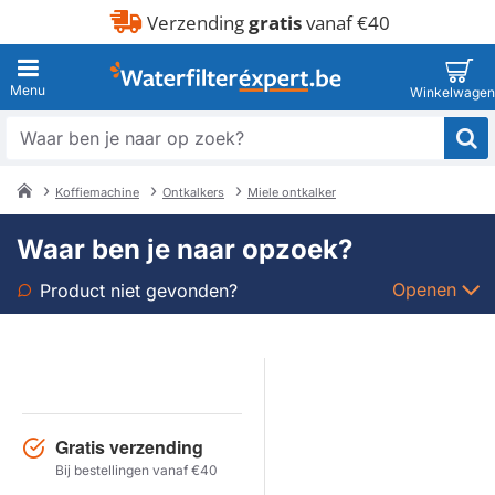
Verzending
gratis
vanaf €40
Waar
ben
je
Koffiemachine
Ontkalkers
Miele ontkalker
naar
home
op
Waar ben je naar opzoek?
zoek?
Openen
Product niet gevonden?
Soort
Merk
Gratis verzending
Model
Bij bestellingen vanaf €40