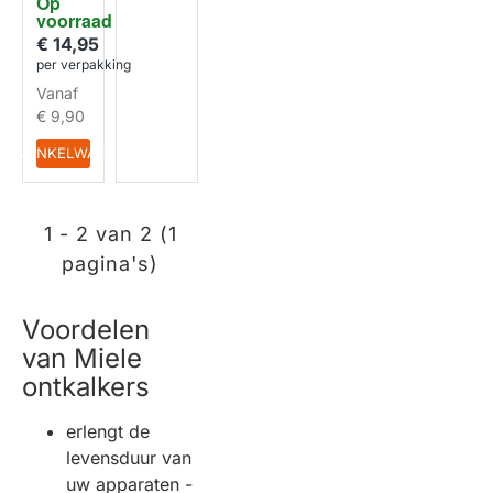
Op 
met
voorraad
Miele
Ontkal
€ 14,95
kingsta
per verpakking
bletten
HUISMERK
Vanaf
101783
30
€ 9,90
- 5626
050
IN WINKELWAGEN
1 - 2 van 2 (1
pagina's)
Voordelen
van Miele
ontkalkers
erlengt de
levensduur van
uw apparaten -