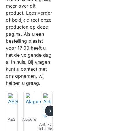
meer over dit
product. Lees verder
of bekijk direct onze
producten op deze
pagina. Als u een
bestelling plaatst
voor 17:00 heeft u
het de volgende dag
al in huis. Bij vragen
kunt u contact met
ons opnemen, wij
helpen u graag.
AEG
Alapure
Atag
Bauknecht
Bosch
Bravilor
De
Anti kalk
on
tabletten