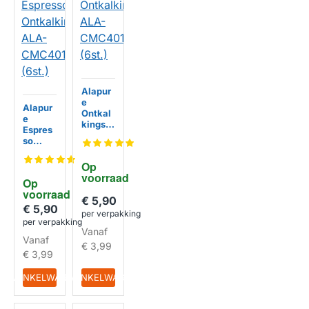
Alapur
e
Alapur
Ontkal
e
kingsta
Espres
bletten
so
ALA-
Ontkal
CMC4
HUISMERK
kingsta
Op 
01
bletten
voorraad
(6st.)
Op 
ALA-
voorraad
HUISMERK
CMC4
€ 5,90
01
€ 5,90
per verpakking
(6st.)
per verpakking
Vanaf
Vanaf
€ 3,99
€ 3,99
IN WINKELWAGEN
IN WINKELWAGEN