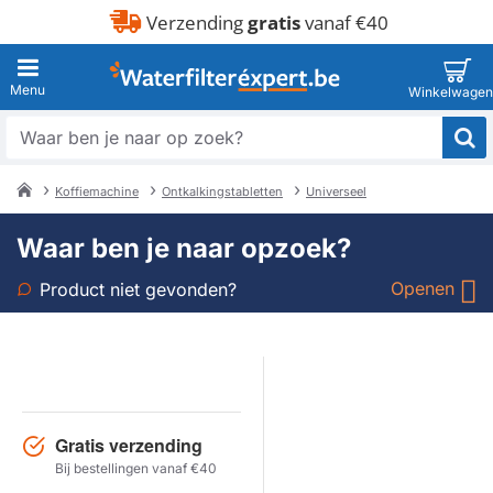
Verzending
gratis
vanaf €40
Waar
ben
je
Koffiemachine
Ontkalkingstabletten
Universeel
naar
home
op
Waar ben je naar opzoek?
zoek?
Openen
Product niet gevonden?
Soort
Merk
Gratis verzending
Model
Bij bestellingen vanaf €40