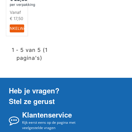
(30st.)
per verpakking
Vanaf
€ 17,50
IN WINKELWAGEN
1 - 5 van 5 (1
pagina's)
Heb je vragen?
Stel ze gerust
Klantenservice
Kijk eerst eens op de pagina met
veelgestelde vragen