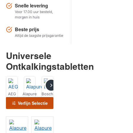
Snelle levering
Voor 17.00 uur besteld,
Herstel zoekopdracht
morgen in huis
TOON PRODUCTEN
Beste prijs
Altijd de laagste prijsgarantie
Universele
Ontkalkingstabletten
AEG
Alapure
Bosch
ECM
Gaggenau
Inventum
Jura
Verfijn Selectie