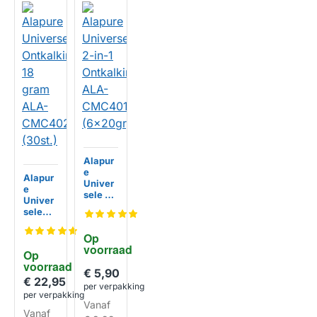
Alapur
e
Alapur
Univer
e
sele 2-
Univer
in-1
sele
Ontkal
Ontkal
kingsta
kingsta
Op 
bletten
bletten
voorraad
ALA-
Op 
18
CMC4
voorraad
HUISMERK
gram
€ 5,90
01
ALA-
€ 22,95
(6x20g
per verpakking
CMC4
per verpakking
r)
HUISMERK
02
Vanaf
Vanaf
(30st.)