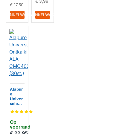
€ 3,99
€ 17,50
IN WINKELWAGEN
IN WINKELWAGEN
Alapur
e
Univer
sele
Ontkal
kingsta
bletten
Op 
ALA-
voorraad
HUISMERK
CMC4
02
€ 22,95