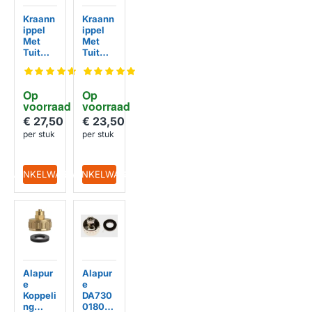
Kraann
Kraann
HUISMERK
HUISMERK
ippel
ippel
Met
Met
Tuit
Tuit
Messin
Chroo
g
m
Schroe
Op 
Op 
f
voorraad
voorraad
€ 27,50
€ 23,50
per stuk
per stuk
IN WINKELWAGEN
IN WINKELWAGEN
Alapur
Alapur
HUISMERK
HUISMERK
e
e
Koppeli
DA730
ng
0180A