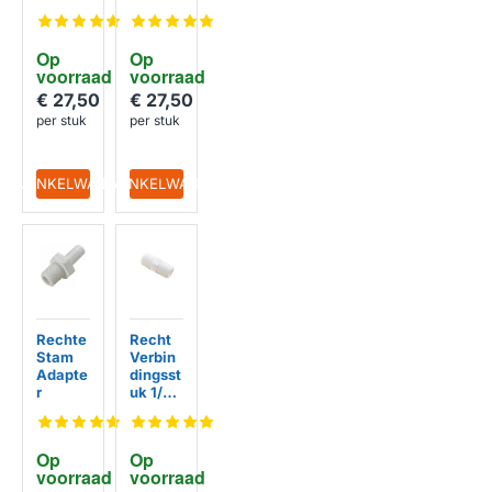
Kraann
DA73-
ippel
00180
DA62-
A
Op 
Op 
01329A
Koppeli
voorraad
voorraad
/
ng
DA6201
Kraann
€ 27,50
€ 27,50
329A
ippel
per stuk
per stuk
met
tuit
IN WINKELWAGEN
IN WINKELWAGEN
Rechte
Recht
HUISMERK
HUISMERK
Stam
Verbin
Adapte
dingsst
r
uk 1/4"
x 1/4"
Op 
Op 
voorraad
voorraad