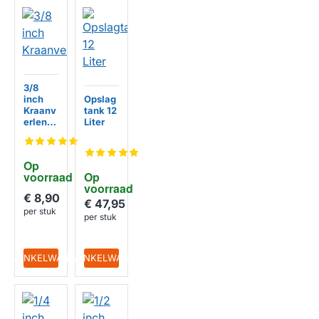
3/8
inch
Opslag
Kraanv
tank 12
HUISMERK
erlenge
Liter
r
HUISMERK
Op 
voorraad
Op 
voorraad
€ 8,90
€ 47,95
per stuk
per stuk
IN WINKELWAGEN
IN WINKELWAGEN