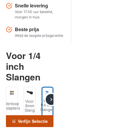
Snelle levering
Voor 17.00 uur besteld,
Herstel zoekopdracht
morgen in huis
TOON PRODUCTEN
Beste prijs
Altijd de laagste prijsgarantie
Voor 1/4
inch
Slangen
Voor
S
Voor
Voor
Voor
Verloop
3/8
1/4 inch
6mm
8mm
Klemmen
Stromingsbegren
Adapters
inch
O
Slangen
Slang
Slang
Slangen
Sy
Verfijn Selectie