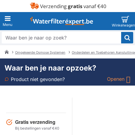
Verzending
gratis
vanaf €40
Waar
ben
je
Omgekeerde Osmose Systemen
Onderdelen en Toebehoren Aansluiting
naar
home
op
Waar ben je naar opzoek?
zoek?
Openen
Product niet gevonden?
Soort
Merk
Gratis verzending
Model
Bij bestellingen vanaf €40