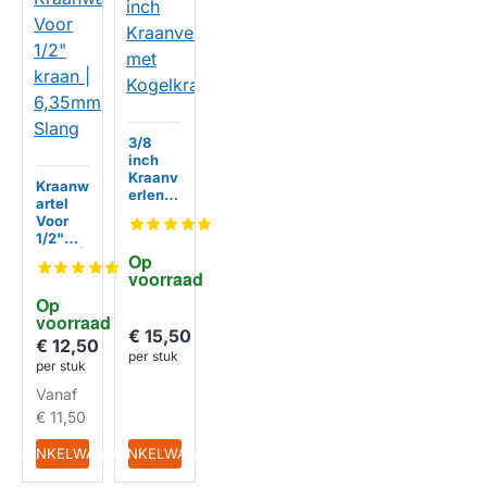
3/8
inch
Kraanv
Kraanw
erlengi
artel
ng met
Voor
Kogelkr
HUISMERK
1/2"
aan
kraan |
Op 
6,35m
voorraad
m
Op 
Slang
voorraad
HUISMERK
€ 15,50
€ 12,50
per stuk
per stuk
Vanaf
€ 11,50
IN WINKELWAGEN
IN WINKELWAGEN