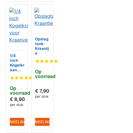
Opslag
tank
HUISMERK
Kraantj
e
1/4
inch
Kogelkr
aan
Op 
voor
voorraad
Kraanv
HUISMERK
erlenge
Op 
r
€ 7,90
voorraad
per stuk
€ 8,90
per stuk
IN WINKELWAGEN
IN WINKELWAGEN