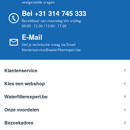
veelgestelde vragen
Bel +31 314 745 333
Bereikbaar van maandag t/m vrijdag
09.00 - 12.00 / 13.00 - 17.00
E-Mail
Stel je technische vraag via Email
klantenservice@waterfilterexpert.be
Klantenservice
Kies een webshop
Waterfilterexpert.be
Onze voordelen
Bezoekadres