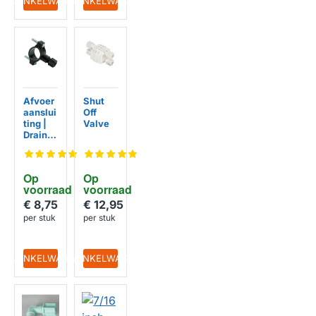
IN WINKELWAGEN
IN WINKELWAGEN
Afvoer
Shut
HUISMERK
HUISMERK
aanslui
Off
ting |
Valve
Drain
1/4
inch
Op 
Op 
voorraad
voorraad
€ 8,75
€ 12,95
per stuk
per stuk
IN WINKELWAGEN
IN WINKELWAGEN