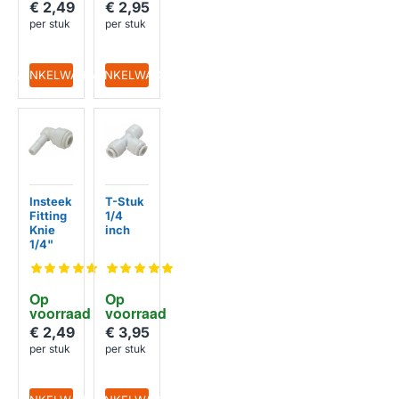
€ 2,49
€ 2,95
per stuk
per stuk
IN WINKELWAGEN
IN WINKELWAGEN
Insteek
T-Stuk
HUISMERK
HUISMERK
Fitting
1/4
Knie
inch
1/4"
Op 
Op 
voorraad
voorraad
€ 2,49
€ 3,95
per stuk
per stuk