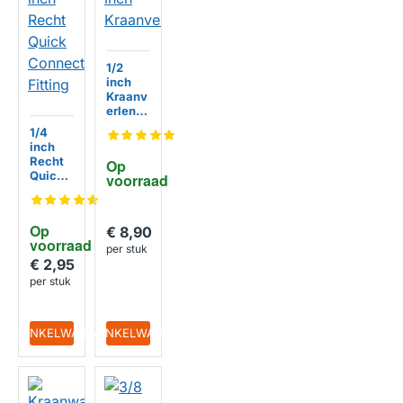
1/2
inch
Kraanv
HUISMERK
erlenge
r
1/4
inch
Recht
Op 
Quick
voorraad
Conne
ct
Fitting
Op 
HUISMERK
€ 8,90
voorraad
per stuk
€ 2,95
per stuk
IN WINKELWAGEN
IN WINKELWAGEN