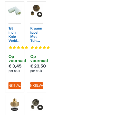
1/8
Kraann
HUISMERK
HUISMERK
inch
ippel
Knie
Met
Verbin
Tuit
ding
Messin
g
Schroe
Op 
Op 
f
voorraad
voorraad
€ 3,45
€ 23,50
per stuk
per stuk
IN WINKELWAGEN
IN WINKELWAGEN