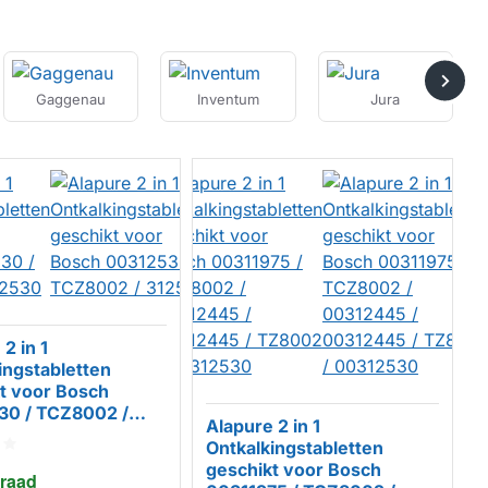
Gaggenau
Inventum
Jura
2 in 1
ingstabletten
t voor Bosch
30 / TCZ8002 /
Alapure 2 in 1
MERK
Ontkalkingstabletten
geschikt voor Bosch
raad