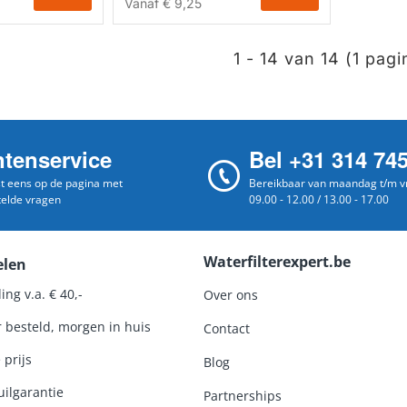
Vanaf
€ 9,25
1 - 14 van 14 (1 pagi
ntenservice
Bel +31 314 74
st eens op de pagina met
Bereikbaar van maandag t/m vr
telde vragen
09.00 - 12.00 / 13.00 - 17.00
Waterfilterexpert.be
elen
ing v.a. € 40,-
Over ons
r besteld, morgen in huis
Contact
 prijs
Blog
ilgarantie
Partnerships