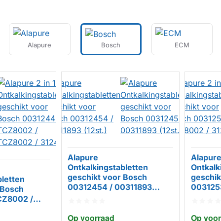
Alapure
Bosch
ECM
Alapure
Alapure 
Ontkalkingstabletten
Ontkalk
geschikt voor Bosch
geschik
bletten
00312454 / 00311893
003125
 Bosch
(12st.)
312530
HUISMERK
HUIS
CZ8002 /
2445
Op voorraad
Op voor