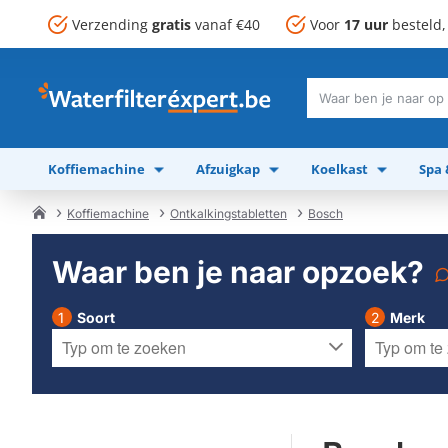
Verzending
gratis
vanaf €40
Voor
17 uur
besteld
Waar
ben
je
Koffiemachine
Afzuigkap
Koelkast
Spa
naar
op
zoek?
Koffiemachine
Ontkalkingstabletten
Bosch
home
Waar ben je naar opzoek?
Soort
Merk