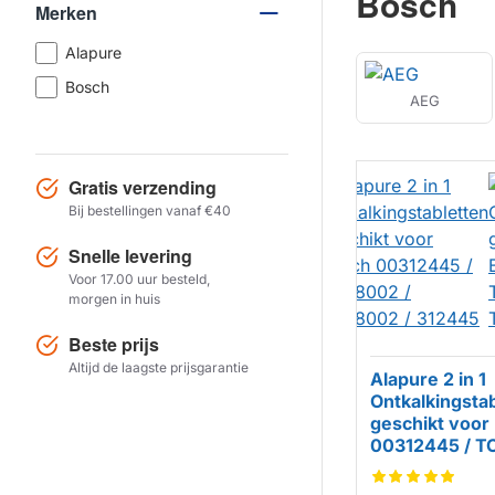
Bosch
Merken
Alapure
Bosch
AEG
Gratis verzending
Bij bestellingen vanaf €40
Snelle levering
Voor 17.00 uur besteld,
morgen in huis
Beste prijs
Altijd de laagste prijsgarantie
Alapure 2 in 1
Ontkalkingsta
geschikt voor
00312445 / T
TCZ8002 / 31
HUISMERK