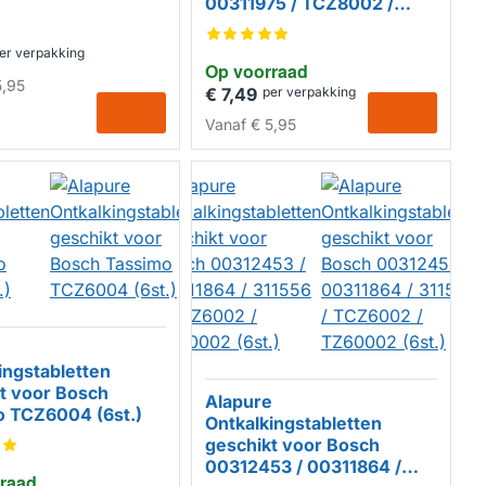
00311975 / TCZ8002 /
00312445 / 00312445 /
TZ8002 / 00312530
er verpakking
Op voorraad
,95
€ 7,49
per verpakking
HUISMERK
Vanaf
€ 5,95
e
ingstabletten
t voor Bosch
Alapure
o TCZ6004 (6st.)
Ontkalkingstabletten
MERK
geschikt voor Bosch
00312453 / 00311864 /
raad