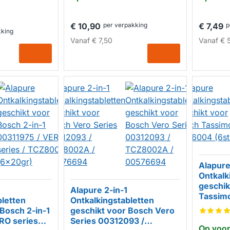
€ 10,90
per verpakking
€ 7,49
p
kking
Vanaf
€ 7,50
Vanaf
€ 5
Alapur
Ontkalk
geschik
Alapure 2-in-1
Tassim
bletten
Ontkalkingstabletten
HUIS
 Bosch 2-in-1
geschikt voor Bosch Vero
RO series
Series 00312093 /
Op voor