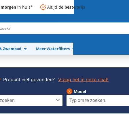
,
morgen
in huis*
Altijd de
beste
prijs
 & Zwembad
Meer Waterfilters
Meer Apparaten
Product niet gevonden?
Vraag het in onze chat!
Model