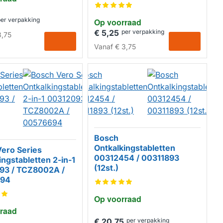
311556 / TCZ6002 /
TZ60002 (6st.)
per verpakking
Op voorraad
HUISMERK
€ 5,25
per verpakking
,75
Vanaf
€ 3,75
Bosch
Ontkalkingstabletten
ero Series
00312454 / 00311893
ingstabletten 2-in-1
(12st.)
93 / TCZ8002A /
694
Op voorraad
raad
€ 20,75
per verpakking