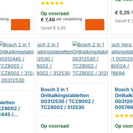
x20gr)
TCZ8002A / 00576694
€ 5,25
Op voorraad
HUISMERK
kking
€ 7,49
per verpakking
Vanaf
€ 3
Vanaf
€ 5,95
Bosch 2 in 1
Bosch V
Ontkalkingstabletten
Ontkalk
00312530 / TCZ8002 /
003120
bletten
TCZ8002 / 312530
00576
CZ8002 /
2445 /
Op voorraad
Op voor