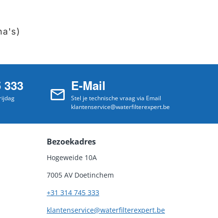
na's)
5 333
E-Mail
ijdag
Stel je technische vraag via Email
klantenservice@waterfilterexpert.be
Bezoekadres
Hogeweide 10A
7005 AV Doetinchem
+31 314 745 333
klantenservice@waterfilterexpert.be