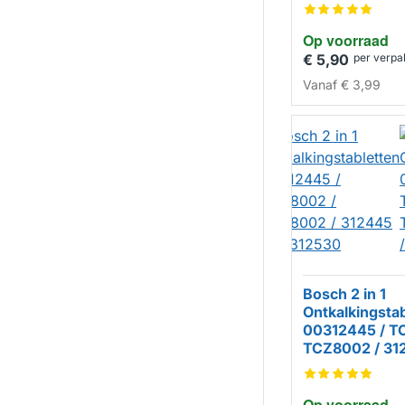
/ TCZ8002 (6
Op voorraad
HUISMERK
€ 5,90
per verpa
Vanaf
€ 3,99
Bosch 2 in 1
Ontkalkingsta
00312445 / T
TCZ8002 / 31
00312530
Op voorraad