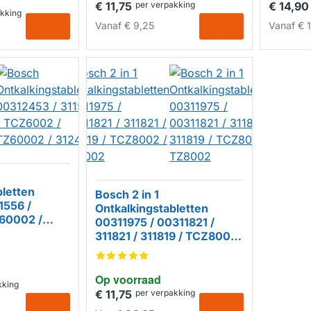
€ 11,75
per verpakking
€ 14,90
akking
Vanaf
€ 9,25
Vanaf
€ 1
bletten
Bosch 2 in 1
1556 /
Ontkalkingstabletten
60002 /
00311975 / 00311821 /
311821 / 311819 / TCZ8002
/ TZ8002
Op voorraad
kking
€ 11,75
per verpakking