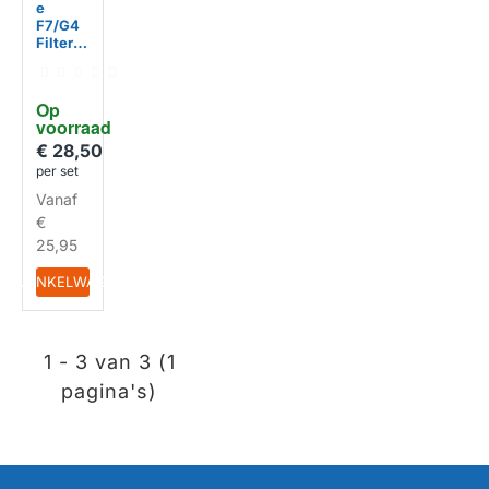
e
F7/G4
Filter
geschi
kt voor
Ducobo
Op 
x
voorraad
Energy
Premiu
€ 28,50
m
per set
325/40
Vanaf
0/460/
570
€
HUISMERK
(2st.)
25,95
IN WINKELWAGEN
1 - 3 van 3 (1
pagina's)