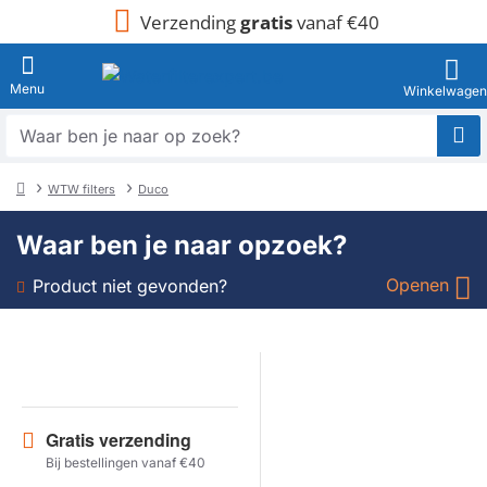
Verzending
gratis
vanaf €40
Waar
ben
je
WTW filters
Duco
naar
home
op
Waar ben je naar opzoek?
zoek?
Openen
Product niet gevonden?
Soort
Merk
Gratis verzending
Model
Bij bestellingen vanaf €40