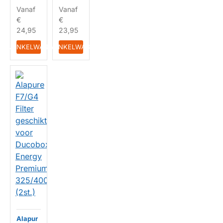
(2st.)
(2st.)
Vanaf
Vanaf
€
€
24,95
23,95
HUISMERK
HUISMERK
IN WINKELWAGEN
IN WINKELWAGEN
Alapur