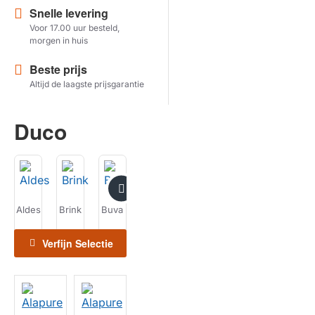
Snelle levering
Voor 17.00 uur besteld,
Herstel zoekopdracht
morgen in huis
TOON PRODUCTEN
Beste prijs
Altijd de laagste prijsgarantie
Duco
Aldes
Brink
Buva
Duco
Itho
J.E.
La
Daalderop
StorkAir
Sommelière
Verfijn Selectie