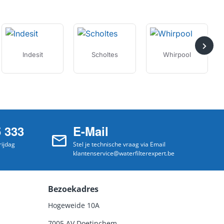
Indesit
Scholtes
Whirpool
5 333
E-Mail
ijdag
Stel je technische vraag via Email
klantenservice@waterfilterexpert.be
Bezoekadres
Hogeweide 10A
7005 AV Doetinchem