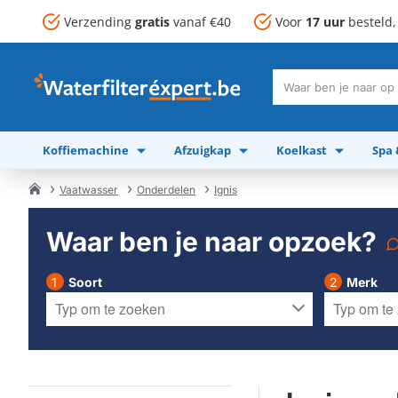
Verzending
gratis
vanaf €40
Voor
17 uur
besteld
Waar
ben
je
Koffiemachine
Afzuigkap
Koelkast
Spa
naar
op
zoek?
Vaatwasser
Onderdelen
Ignis
home
Waar ben je naar opzoek?
Soort
Merk