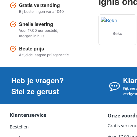
Ignis on
Gratis verzending
Bij bestellingen vanaf €40
Snelle levering
Voor 17.00 uur besteld,
Beko
morgen in huis
Beste prijs
Altijd de laagste prijsgarantie
Heb je vragen?
Kla
Kijk eer
Stel ze gerust
veelges
Klantenservice
Onze voord
Gratis verzend
Bestellen
Voor 17.00 uu