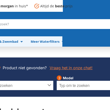
,
morgen
in huis*
Altijd de
beste
prijs
 & Zwembad
Meer Waterfilters
Meer Apparaten
Product niet gevonden?
Vraag het in onze chat!
Model