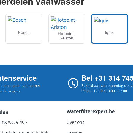
derdelen vaatwasser
Bosch
Ignis
Hotpoint-
Ariston
ntenservice
Bel +31 314 74
st eens op de pagina met
Bereikbaar van maandag t/m vr
telde vragen
09.00 - 12.00 / 13.00 - 17.00
Waterfilterexpert.be
elen
ing v.a. € 40,-
Over ons
r besteld, morgen in huis