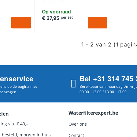
HUISMERK
Op voorraad
€ 27,95
per set
1 - 2 van 2 (1 pagin
tenservice
Bel +31 314 745 
 eens op de pagina met
Bereikbaar van maandag t/m vrij
de vragen
09.00 - 12.00 / 13.00 - 17.00
Waterfilterexpert.be
elen
ing v.a. € 40,-
Over ons
r besteld, morgen in huis
Contact