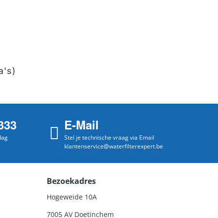
a's)
333
E-Mail
dag
Stel je technische vraag via Email
klantenservice@waterfilterexpert.be
Bezoekadres
Hogeweide 10A
7005 AV Doetinchem