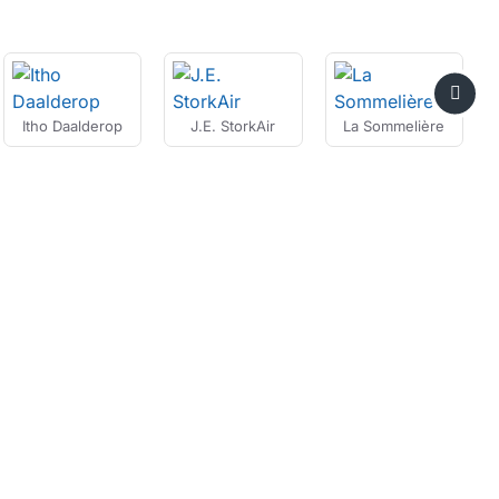
Itho Daalderop
J.E. StorkAir
La Sommelière