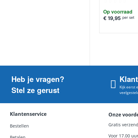
HUISMERK
Op voorraad
€ 19,95
per set
Heb je vragen?
Klan
Kijk eerst
Stel ze gerust
veelgestel
Klantenservice
Onze voord
Gratis verzend
Bestellen
Voor 17.00 uu
Betalen