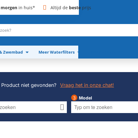
,
morgen
in huis*
Altijd de
beste
prijs
 & Zwembad
Meer Waterfilters
Meer Apparaten
Product niet gevonden?
Vraag het in onze chat!
Model