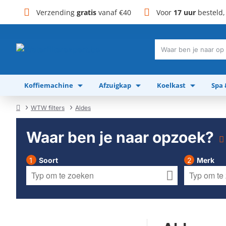
Verzending
gratis
vanaf €40
Voor
17 uur
besteld
Waar
ben
je
Koffiemachine
Afzuigkap
Koelkast
Spa
naar
op
zoek?
WTW filters
Aldes
home
Waar ben je naar opzoek?
Soort
Merk