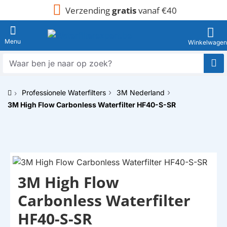
Verzending
gratis
vanaf €40
Waar
ben
je
Professionele Waterfilters
3M Nederland
naar
h
op
3M High Flow Carbonless Waterfilter HF40-S-SR
o
zoek?
m
e
3M High Flow
Carbonless Waterfilter
HF40-S-SR