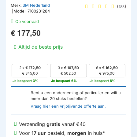
Merk:
3M Nederland
(
)
188
|
Model:
7100231284
Op voorraad
€ 177,50
Altijd de beste prijs
2 x
€ 172,50
3 x
€ 167,50
6 x
€ 162,50
€ 345,00
€ 502,50
€ 975,00
Je bespaart 3%
Je bespaart 6%
Je bespaart 8%
Bent u een onderneming of particulier en wilt u
meer dan
20
stuks bestellen?
Vraag hier een vrijblijvende offerte aan.
Verzending
gratis
vanaf €40
Voor
17 uur
besteld,
morgen
in huis*