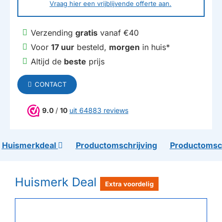
Vraag hier een vrijblijvende offerte aan.
Verzending
gratis
vanaf €40
Voor
17 uur
besteld,
morgen
in huis*
Altijd de
beste
prijs
CONTACT
9.0
/
10
uit 64883 reviews
Huismerkdeal
Productomschrijving
Productomsch
Huismerk Deal
Extra voordelig