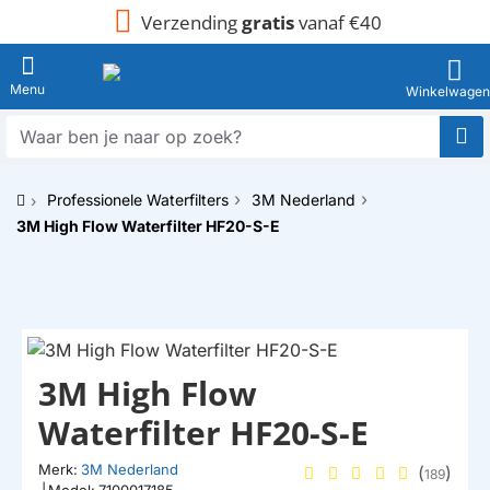
Verzending
gratis
vanaf €40
Waar
ben
je
Professionele Waterfilters
3M Nederland
naar
h
op
3M High Flow Waterfilter HF20-S-E
o
zoek?
m
e
3M High Flow
Waterfilter HF20-S-E
Merk:
3M Nederland
(
)
189
|
Model:
7100017185