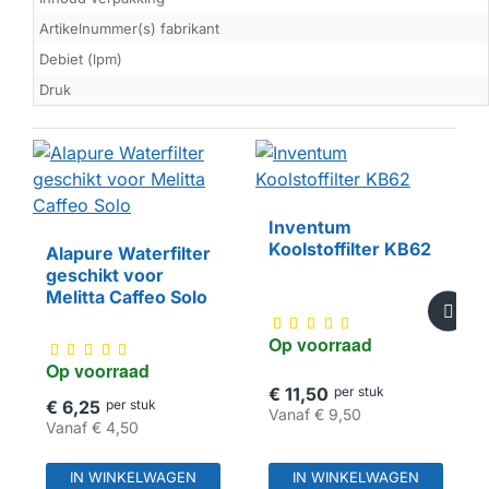
Artikelnummer(s) fabrikant
Debiet (lpm)
Druk
Inventum
Koolstoffilter KB62
Alapure Waterfilter
geschikt voor
HUISMERK
Melitta Caffeo Solo
Op voorraad
Op voorraad
€ 11,50
per stuk
€ 6,25
per stuk
Vanaf
€ 9,50
Vanaf
€ 4,50
IN WINKELWAGEN
IN WINKELWAGEN