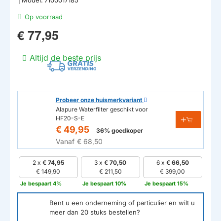
Op voorraad
€ 77,95
Altijd de beste prijs
Probeer onze huismerkvariant
Alapure Waterfilter geschikt voor
HF20-S-E
€ 49,95
36% goedkoper
Vanaf
€ 68,50
2 x
€ 74,95
3 x
€ 70,50
6 x
€ 66,50
€ 149,90
€ 211,50
€ 399,00
Je bespaart 4%
Je bespaart 10%
Je bespaart 15%
Bent u een onderneming of particulier en wilt u
meer dan
20
stuks bestellen?