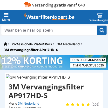
Verzending
gratis
vanaf €40
Waar
ben
je
Professionele Waterfilters
3M Nederland
naar
h
op
3M Vervangingsfilter AP917HD-S
o
zoek?
m
e
3M Vervangingsfilter
AP917HD-S
Merk:
3M Nederland
(
)
206
|
Model:
7000029542