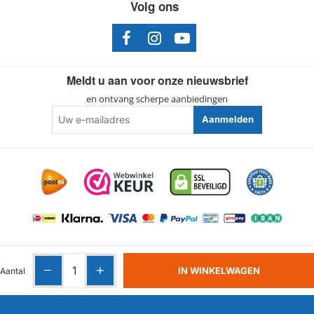
Volg ons
Meldt u aan voor onze nieuwsbrief
en ontvang scherpe aanbiedingen
Uw
Aanmelden
e-
mailadres
Algemene voorwaarden
|
Privacy
|
Cookies
IN WINKELWAGEN
Aantal