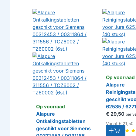
Op voorraad
Alapure
Reinigingsta
geschikt voo
Op voorraad
62535 / 627
Alapure
stuks)
€ 29,50
per v
Ontkalkingstabletten
Vanaf
€ 21,50
geschikt voor Siemens
00312453 / 00311864 /