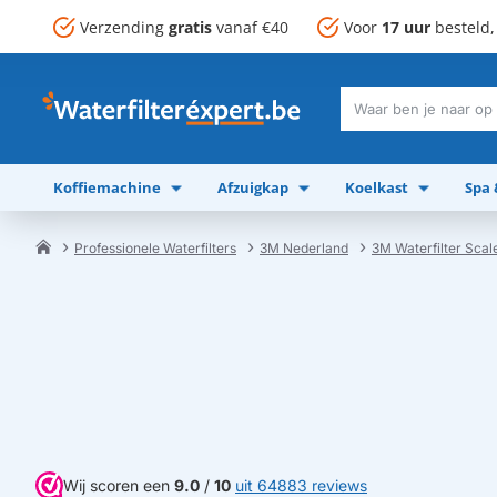
Verzending
gratis
vanaf €40
Voor
17 uur
besteld
Waar
ben
je
Koffiemachine
Afzuigkap
Koelkast
Spa
naar
op
zoek?
Professionele Waterfilters
3M Nederland
3M Waterfilter Sca
home
Wij scoren een
9.0
/
10
uit 64883 reviews