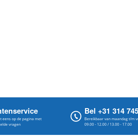
ntenservice
Bel +31 314 74
st eens op de pagina met
Bereikbaar van maandag t/m vr
telde vragen
09.00 - 12.00 / 13.00 - 17.00