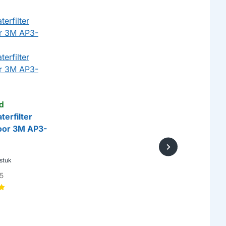
d
terfilter
oor 3M AP3-
stuk
5