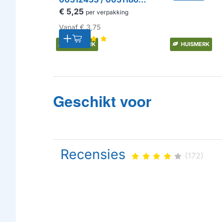
311556 / TCZ6002 /
€ 5,25
per verpakking
TZ60002 (6st.)
Vanaf
€ 3,75
HUISMERK
HUISMERK
Geschikt voor
Recensies
(172)