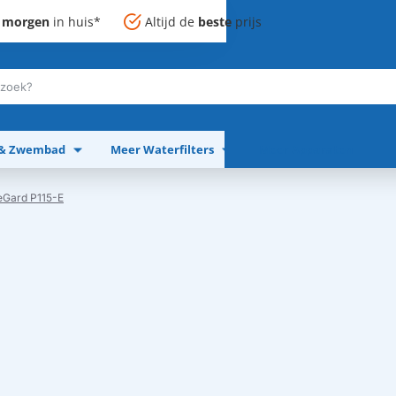
,
morgen
in huis*
Altijd de
beste
prijs
 & Zwembad
Meer Waterfilters
Meer Apparaten
leGard P115-E