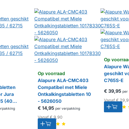
Op voorraa
Alapure Wa
Op voorraad
geschikt v
​​​​​​​Alapure ALA-CMC403
C765S-E
bletten
Compatibel met Miele
€ 39,95
per 
r Jura
Ontkalkingstabletten 10178330
Vanaf
€ 29,9
15 (40
- 5626050
€ 14,95
erpakking
per verpakking
Vanaf
€ 9,90