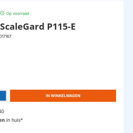
Op voorraad
 ScaleGard P115-E
017167
IN WINKELWAGEN
40
en
in huis*