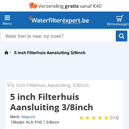
Verzending
gratis
vanaf €40
Waar
ben
je
5 inch Filterhuis Aansluiting 3/8inch
naar
h
op
o
zoek?
m
MEER LEVERBAAR
e
HUISMERK
5 inch Filterhuis
Aansluiting 3/8inch
Merk:
Alapure
(
)
178
|
Model:
ALA-FH5 | 3/8inch