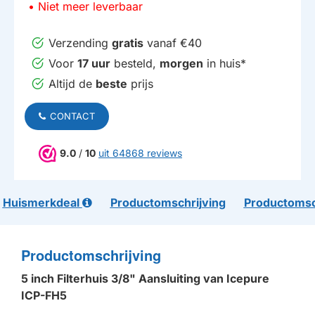
Niet meer leverbaar
Verzending
gratis
vanaf €40
Voor
17 uur
besteld,
morgen
in huis*
Altijd de
beste
prijs
CONTACT
9.0
/
10
uit 64868 reviews
Huismerkdeal
Productomschrijving
Productomsc
Productomschrijving
5 inch Filterhuis 3/8" Aansluiting van Icepure
ICP-FH5