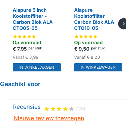
BINNENKORT L
Alapure 5 inch
Alapure
Koolstoffilter -
Koolstoffilter
HUISMERK
HUISMERK
Carbon Blok ALA-
Carbon Blok ALA-
CTO05-05
CTO10-05
Op voorraad
Op voorraad
€ 7,95
per stuk
€ 9,50
per stuk
Vanaf
€ 3,99
Vanaf
€ 8,20
IN WINKELWAGEN
IN WINKELWAGEN
Geschikt voor
Recensies
(178)
Nieuwe review toevoegen