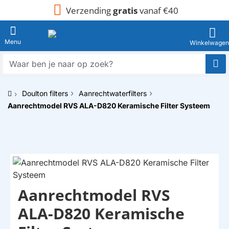
Verzending
gratis
vanaf €40
Waar
ben
je
Doulton filters
Aanrechtwaterfilters
naar
h
op
Aanrechtmodel RVS ALA-D820 Keramische Filter Systeem
o
zoek?
m
e
Aanrechtmodel RVS
HUISMERK
ALA-D820 Keramische