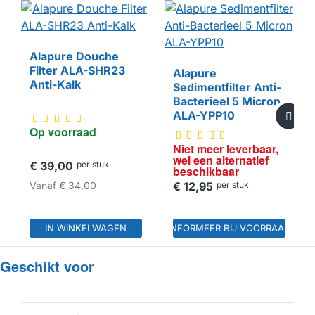
NI
E
T
M
E
E
R
L
E
E
R
B
A
A
R
,
W
E
L
E
E
N
A
L
T
E
R
A
TI
E
B
E
S
C
HI
K
B
A
A
V
F
Alapure Douche
HUISMERK
N
R
Filter ALA-SHR23
Alapure
Anti-Kalk
Sedimentfilter Anti-
HUISMERK
Bacterieel 5 Micron
ALA-YPP10
Op voorraad
Niet meer leverbaar, 
wel een alternatief 
€ 39,00
per stuk
beschikbaar
Vanaf
€ 34,00
€ 12,95
per stuk
IN WINKELWAGEN
INFORMEER BIJ VOORRAAD
Geschikt voor