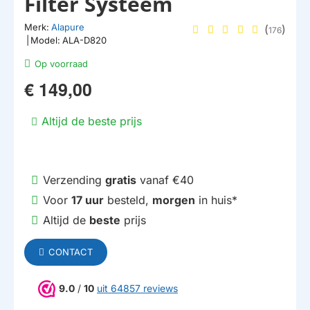
Filter Systeem
Merk:
Alapure
(
)
176
|
Model:
ALA-D820
Op voorraad
€ 149,00
Altijd de beste prijs
Verzending
gratis
vanaf €40
Voor
17 uur
besteld,
morgen
in huis*
Altijd de
beste
prijs
CONTACT
9.0
/
10
uit 64857 reviews