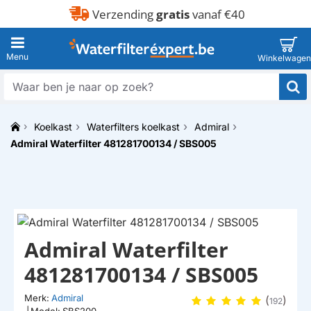
Verzending
gratis
vanaf €40
Waar
ben
je
Koelkast
Waterfilters koelkast
Admiral
naar
h
op
Admiral Waterfilter 481281700134 / SBS005
o
zoek?
m
e
Admiral Waterfilter
481281700134 / SBS005
Merk:
Admiral
(
)
192
|
Model:
SBS200