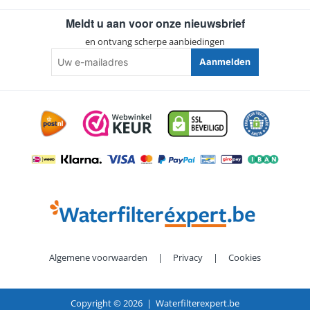
Meldt u aan voor onze nieuwsbrief
en ontvang scherpe aanbiedingen
Uw
Aanmelden
e-
mailadres
Algemene voorwaarden
|
Privacy
|
Cookies
Copyright ©
2026 | Waterfilterexpert.be