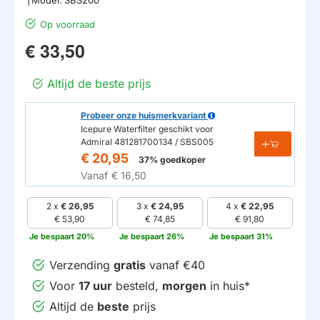
Op voorraad
€ 33,50
Altijd de beste prijs
Probeer onze huismerkvariant
Icepure Waterfilter geschikt voor
Admiral 481281700134 / SBS005
€ 20,95
37% goedkoper
Vanaf
€ 16,50
2 x
€ 26,95
3 x
€ 24,95
4 x
€ 22,95
€ 53,90
€ 74,85
€ 91,80
Je bespaart 20%
Je bespaart 26%
Je bespaart 31%
Verzending
gratis
vanaf €40
Voor
17 uur
besteld,
morgen
in huis*
Altijd de
beste
prijs