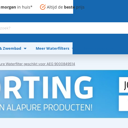
,
morgen
in huis*
Altijd de
beste
prijs
 & Zwembad
Meer Waterfilters
Meer Apparaten
ure Waterfilter geschikt voor AEG 9000849514