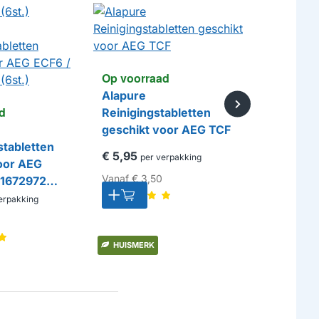
Op voorraad
Alapure
d
Op voorr
Reinigingstabletten
geschikt voor AEG TCF
Alapure
stabletten
Reiniging
€ 5,95
per verpakking
oor AEG
geschikt
Vanaf
€ 3,50
01672972
00312295
TZ80001
€ 5,95
erpakking
per
Vanaf
€ 3,
HUISMERK
HUISMERK