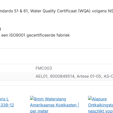
andards 51 & 61, Water Quality Certificaat (WQA) volgens 
d
een ISO9001 gecertificeerde fabriek
FMC003
AEL01, 9000849514, Artese 01-05, AS-