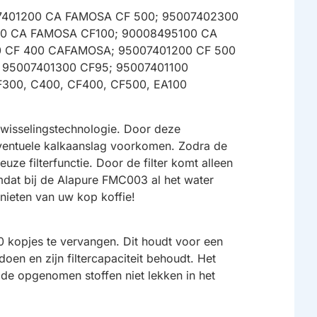
007401200 CA FAMOSA CF 500; 95007402300
00 CA FAMOSA CF100; 90008495100 CA
 CF 400 CAFAMOSA; 95007401200 CF 500
95007401300 CF95; 95007401100
F300, C400, CF400, CF500, EA100
enwisselingstechnologie. Door deze
 eventuele kalkaanslag voorkomen. Zodra de
ze filterfunctie. Door de filter komt alleen
mdat bij de Alapure FMC003 al het water
nieten van uw kop koffie!
 kopjes te vervangen. Dit houdt voor een
doen en zijn filtercapaciteit behoudt. Het
ij de opgenomen stoffen niet lekken in het