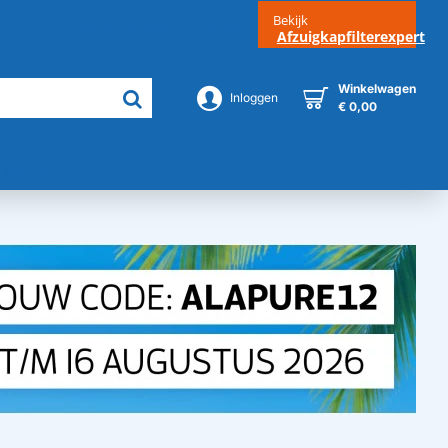
Bekijk
Klantenservice
Contact
Afzuigkapfilterexpert
Winkelwagen
Inloggen
€ 0,00
Merken