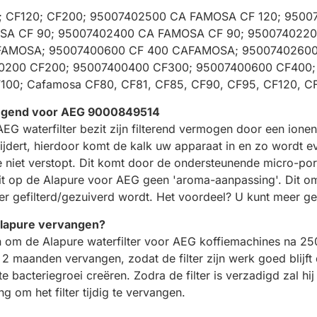
F95; CF120; CF200; 95007402500 CA FAMOSA CF 120; 95
SA CF 90; 95007402400 CA FAMOSA CF 90; 950074022
FAMOSA; 95007400600 CF 400 CAFAMOSA; 95007402600
200 CF200; 95007400400 CF300; 95007400600 CF400; 
00; Cafamosa CF80, CF81, CF85, CF90, CF95, CF120, C
vangend voor AEG 9000849514
 AEG waterfilter bezit zijn filterend vermogen door een ion
rwijdert, hierdoor komt de kalk uw apparaat in en zo wordt
e niet verstopt. Dit komt door de ondersteunende micro-poreu
zit op de Alapure voor AEG geen 'aroma-aanpassing'. Dit o
ter gefilterd/gezuiverd wordt. Het voordeel? U kunt meer ge
Alapure vervangen?
 om de Alapure waterfilter voor AEG koffiemachines na 250
 2 maanden vervangen, zodat de filter zijn werk goed blijft 
chte bacteriegroei creëren. Zodra de filter is verzadigd zal h
ng om het filter tijdig te vervangen.