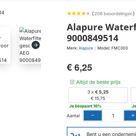
(
)
206 beoordelingen
Alapure Waterf
9000849514
Merk:
Alapure
Model:
FMC003
|
€ 6,25
Altijd de beste prijs
3 x
€ 5,25
€ 15,75
Je bespaart 16%
J
Aantal
Bent u een ondernemin