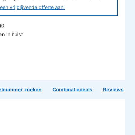
een vrijblijvende offerte aan.
40
en
in huis*
lnummer zoeken
Combinatiedeals
Reviews