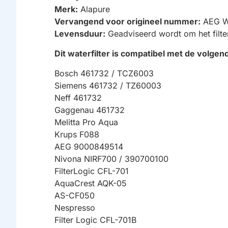
Merk:
Alapure
Vervangend voor origineel nummer:
AEG Wa
Levensduur:
Geadviseerd wordt om het filt
Dit waterfilter is compatibel met de volgen
Bosch 461732 / TCZ6003
Siemens 461732 / TZ60003
Neff 461732
Gaggenau 461732
Melitta Pro Aqua
Krups F088
AEG 9000849514
Nivona NIRF700 / 390700100
FilterLogic CFL-701
AquaCrest AQK-05
AS-CF050
Nespresso
Filter Logic CFL-701B