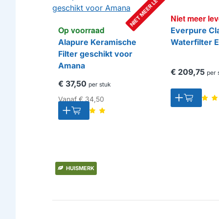
NIET MEER LEVERBAAR
Niet meer le
Op voorraad
Everpure Cla
Alapure Keramische
Waterfilter
Filter geschikt voor
Amana
€ 209,75
per 
€ 37,50
per stuk
Vanaf
€ 34,50
HUISMERK