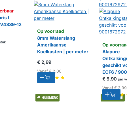
verbaar
ris L
 EV4339-12
Op voorraad
8mm Waterslang
stuk
Op voorraa
Amerikaanse
Koelkasten | per meter
Alapure
Ontkalking
€ 2,99
geschikt v
Vanaf
€ 2,00
ECF6 / 90
(6st.)
€ 5,90
per v
Vanaf
€ 3,99
HUISMERK
HUISMERK