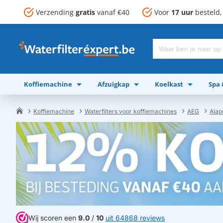
Verzending
gratis
vanaf €40
Voor
17 uur
besteld
Waar
ben
je
Koffiemachine
Afzuigkap
Koelkast
Spa
naar
op
zoek?
Koffiemachine
Waterfilters voor koffiemachines
AEG
Alap
home
Wij scoren een
9.0
/
10
uit 64868 reviews