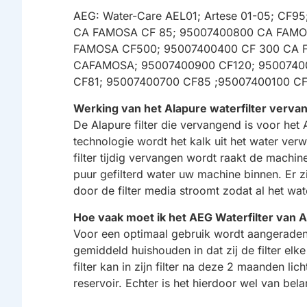
AEG: Water-Care AEL01; Artese 01-05; C
CA FAMOSA CF 85; 95007400800 CA FAMO
FAMOSA CF500; 95007400400 CF 300 CA 
CAFAMOSA; 95007400900 CF120; 95007400
CF81; 95007400700 CF85 ;95007400100 CF1
Werking van het Alapure waterfilter ver
De Alapure filter die vervangend is voor het
technologie wordt het kalk uit het water ve
filter tijdig vervangen wordt raakt de machin
puur gefilterd water uw machine binnen. Er 
door de filter media stroomt zodat al het wa
Hoe vaak moet ik het AEG Waterfilter van 
Voor een optimaal gebruik wordt aangeraden
gemiddeld huishouden in dat zij de filter elke
filter kan in zijn filter na deze 2 maanden li
reservoir. Echter is het hierdoor wel van bela