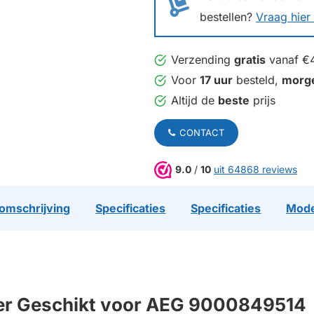
bestellen?
Vraag hier 
Verzending
gratis
vanaf €
Voor
17 uur
besteld,
morg
Altijd de
beste
prijs
CONTACT
9.0
/
10
uit 64868 reviews
omschrijving
Specificaties
Specificaties
Mode
er Geschikt voor AEG 9000849514