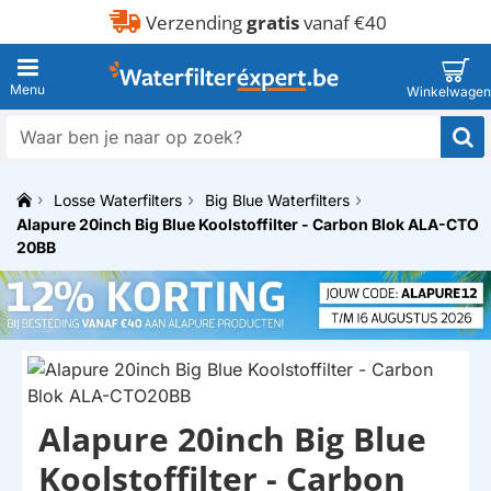
Verzending
gratis
vanaf €40
Waar
ben
je
Losse Waterfilters
Big Blue Waterfilters
naar
h
Alapure 20inch Big Blue Koolstoffilter - Carbon Blok ALA-CTO
op
o
zoek?
20BB
m
e
Alapure 20inch Big Blue
HUISMERK
Koolstoffilter - Carbon