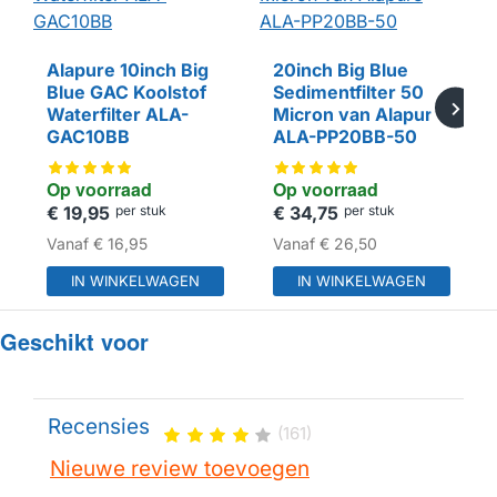
Alapure 10inch Big
20inch Big Blue
Blue GAC Koolstof
Sedimentfilter 50
Waterfilter ALA-
Micron van Alapure
HUISMERK
HUISMERK
GAC10BB
ALA-PP20BB-50
Op voorraad
Op voorraad
€ 19,95
per stuk
€ 34,75
per stuk
Vanaf
€ 16,95
Vanaf
€ 26,50
IN WINKELWAGEN
IN WINKELWAGEN
Geschikt voor
Recensies
(161)
Nieuwe review toevoegen