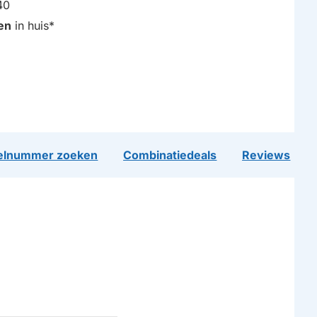
40
en
in huis*
lnummer zoeken
Combinatiedeals
Reviews