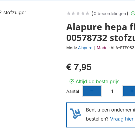
(
)
0 beoordelingen
Alapure hepa f
00578732 stofz
Merk:
Alapure
Model:
ALA-STF053
|
€ 7,95
Altijd de beste prijs
Aantal
Bent u een ondernemin
bestellen?
Vraag hier 