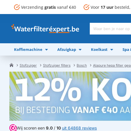
Verzending
gratis
vanaf €40
Voor
17 uur
besteld
Waar
ben
je
Koffiemachine
Afzuigkap
Koelkast
Spa
naar
op
zoek?
Stofzuiger
Stofzuiger filters
Bosch
Alapure hepa filter ge
home
Wij scoren een
9.0
/
10
uit 64868 reviews