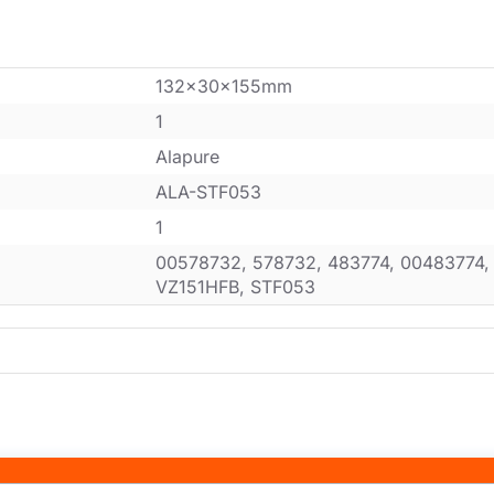
132x30x155mm
1
Alapure
ALA-STF053
1
00578732, 578732, 483774, 00483774,
VZ151HFB, STF053