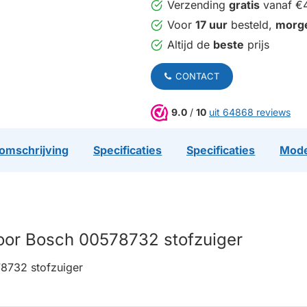
Verzending
gratis
vanaf €
Voor
17 uur
besteld,
morg
Altijd de
beste
prijs
CONTACT
9.0
/
10
uit 64868 reviews
omschrijving
Specificaties
Specificaties
Mode
 voor Bosch 00578732 stofzuiger
78732 stofzuiger