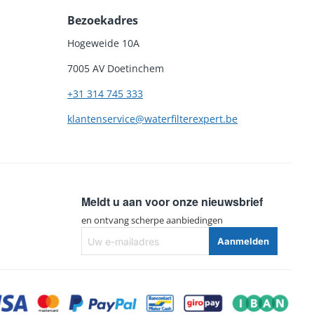
Bezoekadres
Hogeweide 10A
UARD 1400W
7005 AV Doetinchem
UARD 1400W
+31 314 745 333
klantenservice@waterfilterexpert.be
O DUO H 12AMPS
Meldt u aan voor onze nieuwsbrief
UARD PLUS 1400W
en ontvang scherpe aanbiedingen
Uw
UARD PLUS
Aanmelden
e-
mailadres
O DUO HC 1400W