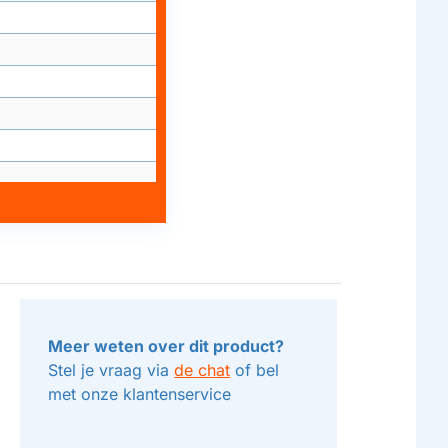
 11 AMPS / 1300
Meer weten over dit product?
AL TECH 12
Stel je vraag via
de chat
of bel
met onze klantenservice