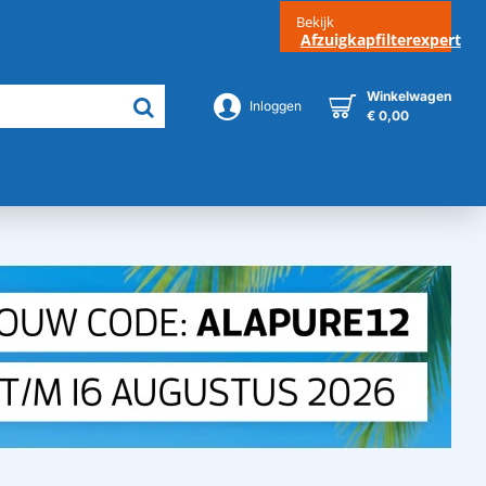
Bekijk
Klantenservice
Contact
Afzuigkapfilterexpert
Winkelwagen
Inloggen
€ 0,00
Merken