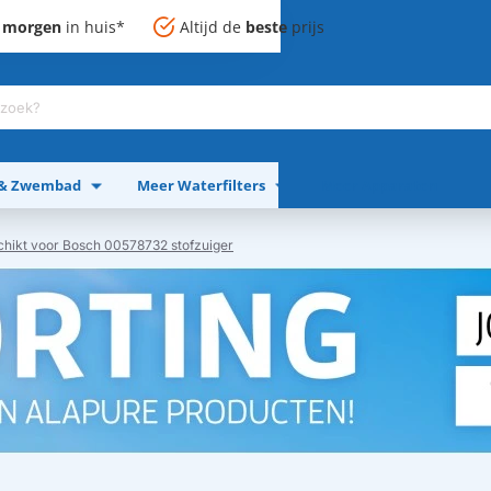
,
morgen
in huis*
Altijd de
beste
prijs
 & Zwembad
Meer Waterfilters
Meer Apparaten
schikt voor Bosch 00578732 stofzuiger