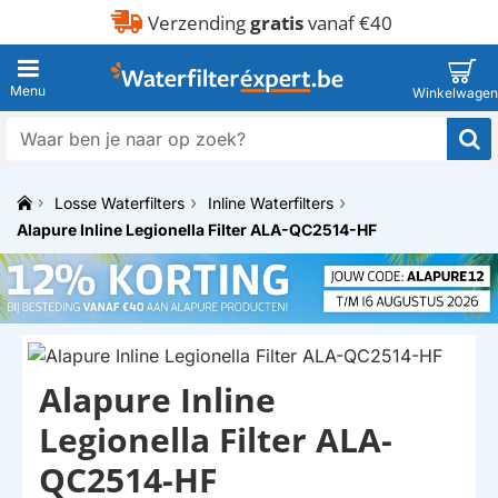
Verzending
gratis
vanaf €40
Waar
ben
je
Losse Waterfilters
Inline Waterfilters
naar
h
op
Alapure Inline Legionella Filter ALA-QC2514-HF
o
zoek?
m
e
HUISMERK
Alapure Inline
Legionella Filter ALA-
QC2514-HF