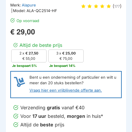
Merk:
Alapure
(
)
177
|
Model:
ALA-QC2514-HF
Op voorraad
€ 29,00
Altijd de beste prijs
2 x
€ 27,50
3 x
€ 25,00
€ 55,00
€ 75,00
Je bespaart 5%
Je bespaart 14%
Bent u een onderneming of particulier en wilt u
meer dan
20
stuks bestellen?
Vraag hier een vrijblijvende offerte aan.
Verzending
gratis
vanaf €40
Voor
17 uur
besteld,
morgen
in huis*
Altijd de
beste
prijs