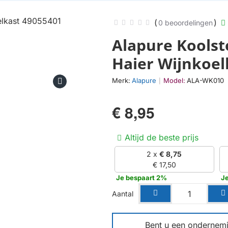
(
)
0 beoordelingen
Alapure Koolsto
Haier Wijnkoel
Merk:
Alapure
Model:
ALA-WK010
|
€ 8,95
Altijd de beste prijs
2 x
€ 8,75
€ 17,50
Je bespaart 2%
J
Aantal
Bent u een ondernemin