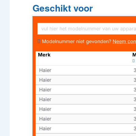
Geschikt voor
Modelnummer niet gevonden?
Neem con
Merk
M
Haier
Haier
Haier
Haier
Haier
Haier
Haier