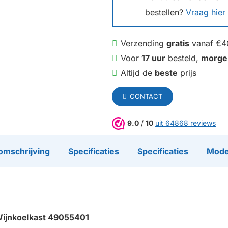
bestellen?
Vraag hier 
Verzending
gratis
vanaf €4
Voor
17 uur
besteld,
morge
Altijd de
beste
prijs
CONTACT
9.0
/
10
uit 64868 reviews
omschrijving
Specificaties
Specificaties
Mode
 Wijnkoelkast 49055401