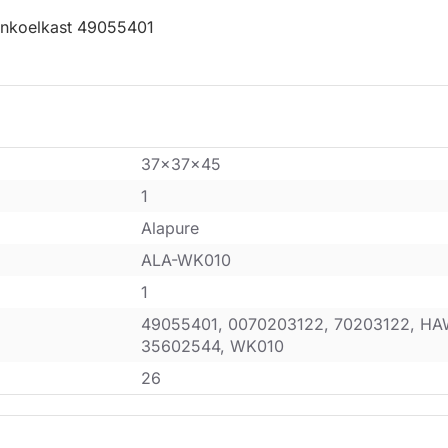
ijnkoelkast 49055401
37x37x45
1
Alapure
ALA-WK010
1
49055401, 0070203122, 70203122, HA
35602544, WK010
26