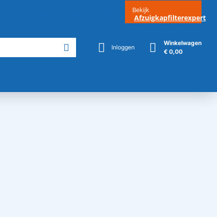
Bekijk
Klantenservice
Contact
Afzuigkapfilterexpert
Winkelwagen
Inloggen
€ 0,00
Merken