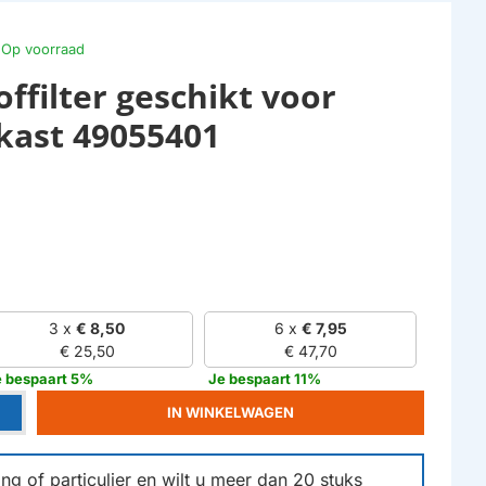
Op voorraad
ffilter geschikt voor
kast 49055401
3 x
€ 8,50
6 x
€ 7,95
€ 25,50
€ 47,70
e bespaart 5%
Je bespaart 11%
IN WINKELWAGEN
g of particulier en wilt u meer dan
20
stuks