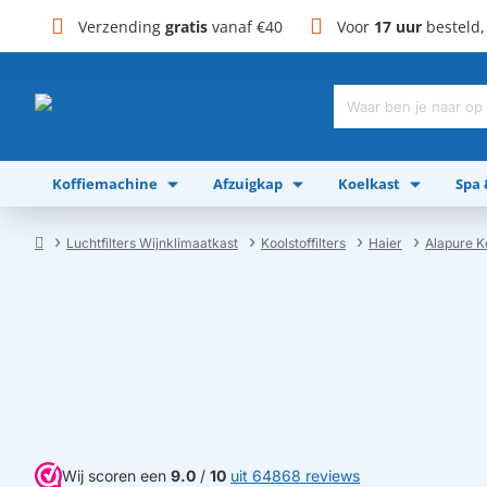
Verzending
gratis
vanaf €40
Voor
17 uur
besteld
Waar
ben
je
Koffiemachine
Afzuigkap
Koelkast
Spa
naar
op
zoek?
Luchtfilters Wijnklimaatkast
Koolstoffilters
Haier
Alapure K
home
Wij scoren een
9.0
/
10
uit 64868 reviews