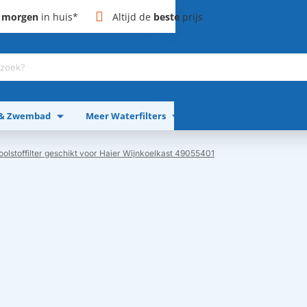
,
morgen
in huis*
Altijd de
beste
prijs
 & Zwembad
Meer Waterfilters
Meer Apparaten
oolstoffilter geschikt voor Haier Wijnkoelkast 49055401