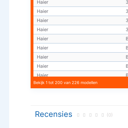
Haier
Haier
Haier
Haier
Haier
Haier
Haier
Haier
Haier
Bekijk 1 tot 200 van 226 modellen
Haier
Haier
Haier
Haier
Recensies
(0)
Haier