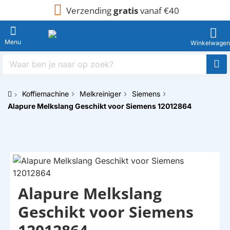
Verzending
gratis
vanaf €40
Waar
ben
je
Koffiemachine
Melkreiniger
Siemens
naar
h
op
Alapure Melkslang Geschikt voor Siemens 12012864
o
zoek?
m
e
Alapure Melkslang
HUISMERK
Geschikt voor Siemens