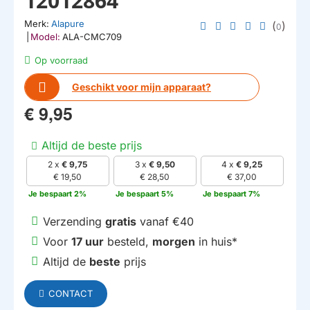
12012864
Merk:
Alapure
(
)
0
|
Model:
ALA-CMC709
Op voorraad
Geschikt voor mijn apparaat?
€ 9,95
Altijd de beste prijs
2 x
€ 9,75
3 x
€ 9,50
4 x
€ 9,25
€ 19,50
€ 28,50
€ 37,00
Je bespaart 2%
Je bespaart 5%
Je bespaart 7%
Verzending
gratis
vanaf €40
Voor
17 uur
besteld,
morgen
in huis*
Altijd de
beste
prijs
CONTACT