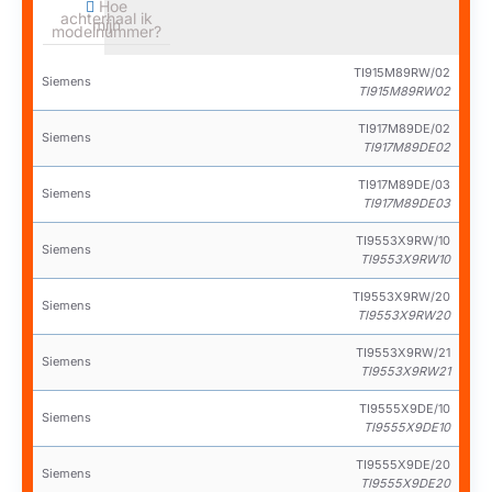
Hoe
achterhaal ik
mijn
modelnummer?
TI915M89RW/02
Siemens
TI915M89RW02
TI917M89DE/02
Siemens
TI917M89DE02
TI917M89DE/03
Siemens
TI917M89DE03
TI9553X9RW/10
Siemens
TI9553X9RW10
TI9553X9RW/20
Siemens
TI9553X9RW20
TI9553X9RW/21
Siemens
TI9553X9RW21
TI9555X9DE/10
Siemens
TI9555X9DE10
TI9555X9DE/20
Siemens
TI9555X9DE20