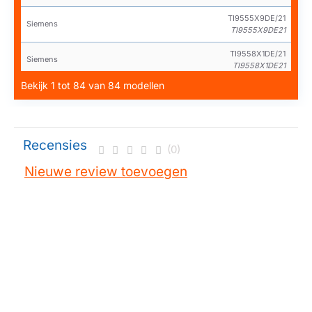
TI9555X9DE/21
Siemens
TI9555X9DE21
TI9558X1DE/21
Siemens
TI9558X1DE21
Bekijk 1 tot 84 van 84 modellen
TI955F09DE/10
Siemens
TI955F09DE10
TI955F09DE/20
Siemens
TI955F09DE20
Recensies
(0)
TI955F09DE/21
Siemens
Nieuwe review toevoegen
TI955F09DE21
TI9573X9GB/20
Siemens
TI9573X9GB20
TI9573X9GB/21
Siemens
TI9573X9GB21
TI9573X9RW/10
Siemens
TI9573X9RW10
TI9573X9RW/20
Siemens