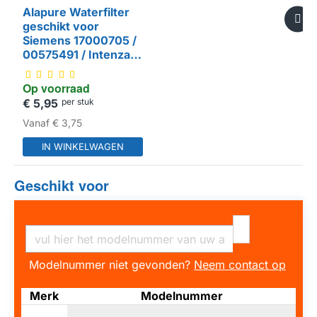
Alapure Waterfilter
geschikt voor
Siemens 17000705 /
00575491 / Intenza /
TCZ7003 / TZ70003
HUISMERK
/ 57549 / 17008808
Op voorraad
€ 5,95
per stuk
Vanaf
€ 3,75
IN WINKELWAGEN
Geschikt voor
Modelnummer niet gevonden?
Neem contact op
Merk
Modelnummer