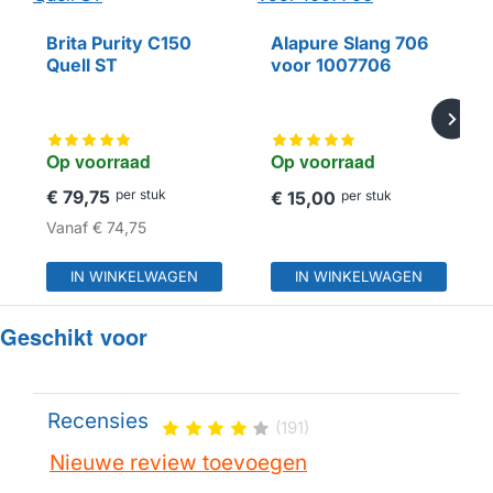
Brita Purity C150
Alapure Slang 706
HUISMERK
Quell ST
voor 1007706
Op voorraad
Op voorraad
€ 79,75
per stuk
€ 15,00
per stuk
Vanaf
€ 74,75
IN WINKELWAGEN
IN WINKELWAGEN
Geschikt voor
Recensies
(191)
Nieuwe review toevoegen