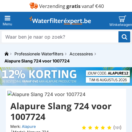
Verzending
gratis
vanaf €40
Waar
ben
je
Professionele Waterfilters
Accessoires
naar
h
op
Alapure Slang 724 voor 1007724
o
zoek?
m
e
HUISMERK
Alapure Slang 724 voor
1007724
Merk:
Alapure
(
)
191
|
Model:
Alapure 724