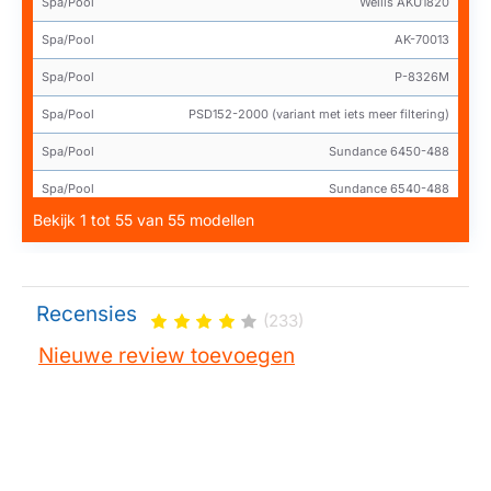
Spa/Pool
Wellis AKU1820
Spa/Pool
AK-70013
Spa/Pool
P-8326M
Spa/Pool
PSD152-2000 (variant met iets meer filtering)
Spa/Pool
Sundance 6450-488
Spa/Pool
Sundance 6540-488
Bekijk 1 tot 55 van 55 modellen
Spa/Pool
Sundance 6540-501
Spa/Pool
Sundance 6540-507
Spa/Pool
Sundance SD6540-488
Recensies
(233)
Spa/Pool
17-175-3230
Nieuwe review toevoegen
Spa/Pool
FC-2780M
Spa/Pool
81252D
Spa/Pool
C-8326DDF
Spa/Pool
Armstark