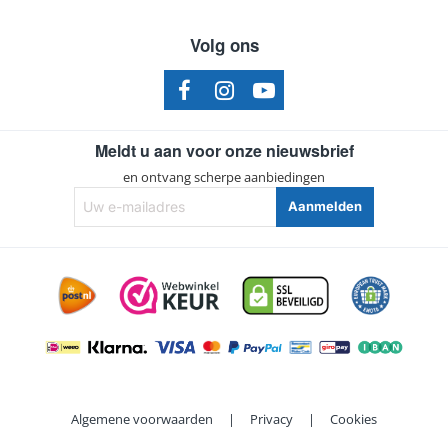
Spa/Pool
Odessa
Volg ons
Spa/Pool
Optima
Spa/Pool
Palermo (2003
Spa/Pool
Rio
Meldt u aan voor onze nieuwsbrief
Spa/Pool
Tango
en ontvang scherpe aanbiedingen
Spa/Pool
Victoria
Uw
Aanmelden
e-
mailadres
Algemene voorwaarden
|
Privacy
|
Cookies