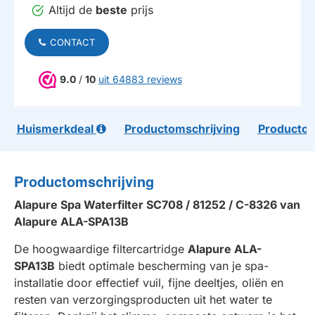
Altijd de
beste
prijs
CONTACT
9.0
/
10
uit 64883 reviews
Huismerkdeal
Productomschrijving
Productom
Productomschrijving
Alapure Spa Waterfilter SC708 / 81252 / C-8326 van
Alapure ALA-SPA13B
De hoogwaardige filtercartridge
Alapure ALA-
SPA13B
biedt optimale bescherming van je spa-
installatie door effectief vuil, fijne deeltjes, oliën en
resten van verzorgingsproducten uit het water te