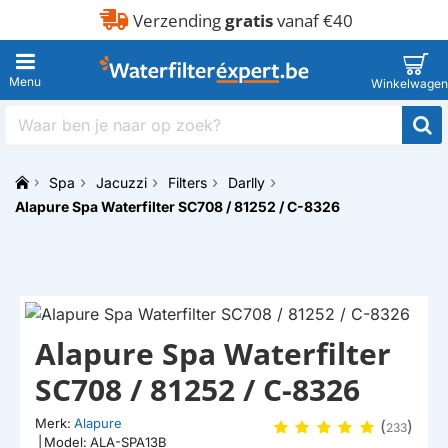
Verzending
gratis
vanaf €40
Waar
ben
je
Spa
Jacuzzi
Filters
Darlly
naar
h
op
Alapure Spa Waterfilter SC708 / 81252 / C-8326
o
zoek?
m
e
HUISMERK
Alapure Spa Waterfilter
SC708 / 81252 / C-8326
Merk:
Alapure
(
)
233
|
Model:
ALA-SPA13B