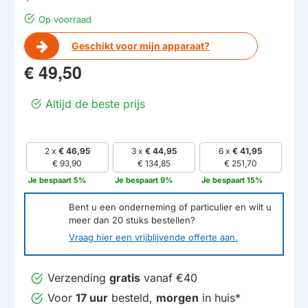
Op voorraad
Geschikt voor mijn apparaat?
€ 49,50
Altijd de beste prijs
2 x
€ 46,95
3 x
€ 44,95
6 x
€ 41,95
€ 93,90
€ 134,85
€ 251,70
Je bespaart 5%
Je bespaart 9%
Je bespaart 15%
Bent u een onderneming of particulier en wilt u
meer dan
20
stuks bestellen?
Vraag hier een vrijblijvende offerte aan.
Verzending
gratis
vanaf €40
Voor
17 uur
besteld,
morgen
in huis*