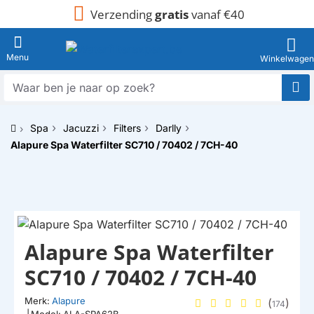
Verzending
gratis
vanaf €40
Waar
ben
je
Spa
Jacuzzi
Filters
Darlly
naar
h
op
Alapure Spa Waterfilter SC710 / 70402 / 7CH-40
o
zoek?
m
e
HUISMERK
Alapure Spa Waterfilter
SC710 / 70402 / 7CH-40
Merk:
Alapure
(
)
174
|
Model:
ALA-SPA62B