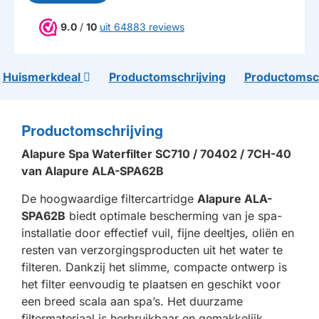
9.0
/
10
uit 64883 reviews
Huismerkdeal
Productomschrijving
Productomsch
Productomschrijving
Alapure Spa Waterfilter SC710 / 70402 / 7CH-40
van Alapure ALA-SPA62B
De hoogwaardige filtercartridge
Alapure ALA-
SPA62B
biedt optimale bescherming van je spa-
installatie door effectief vuil, fijne deeltjes, oliën en
resten van verzorgingsproducten uit het water te
filteren. Dankzij het slimme, compacte ontwerp is
het filter eenvoudig te plaatsen en geschikt voor
een breed scala aan spa’s. Het duurzame
filtermateriaal is herbruikbaar en gemakkelijk