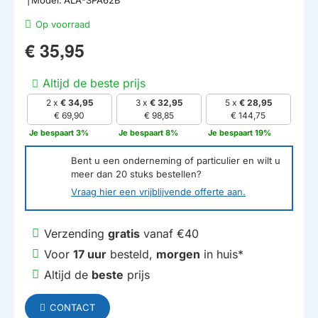
Op voorraad
€ 35,95
Altijd de beste prijs
2 x
€ 34,95
3 x
€ 32,95
5 x
€ 28,95
€ 69,90
€ 98,85
€ 144,75
Je bespaart 3%
Je bespaart 8%
Je bespaart 19%
Bent u een onderneming of particulier en wilt u
meer dan
20
stuks bestellen?
Vraag hier een vrijblijvende offerte aan.
Verzending
gratis
vanaf €40
Voor
17 uur
besteld,
morgen
in huis*
Altijd de
beste
prijs
CONTACT