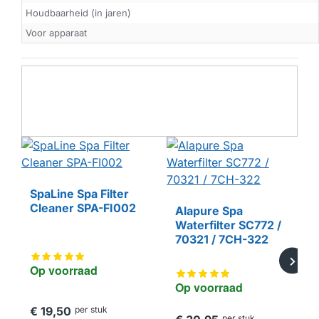
Houdbaarheid (in jaren)
Voor apparaat
SpaLine Spa Filter
Cleaner SPA-FI002
Alapure Spa
Waterfilter SC772 /
HUISMERK
70321 / 7CH-322
Op voorraad
Op voorraad
€ 19,50
per stuk
per stuk