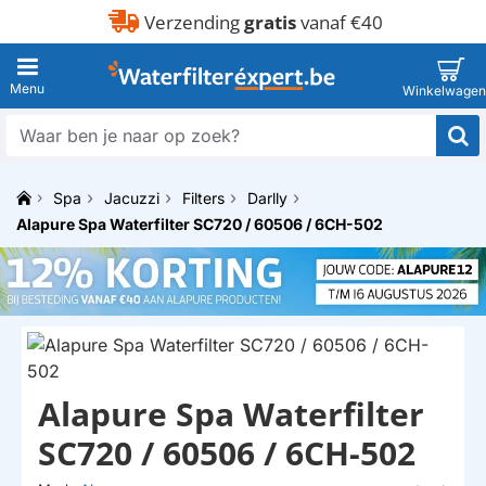
Verzending
gratis
vanaf €40
Waar
ben
je
Spa
Jacuzzi
Filters
Darlly
naar
h
op
Alapure Spa Waterfilter SC720 / 60506 / 6CH-502
o
zoek?
m
e
Alapure Spa Waterfilter
HUISMERK
SC720 / 60506 / 6CH-502