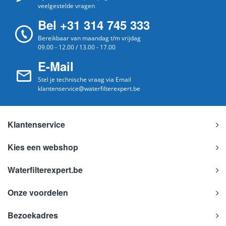
veelgestelde vragen
Bel +31 314 745 333
Bereikbaar van maandag t/m vrijdag
09.00 - 12.00 / 13.00 - 17.00
E-Mail
Stel je technische vraag via Email
klantenservice@waterfilterexpert.be
Klantenservice
Kies een webshop
Waterfilterexpert.be
Onze voordelen
Bezoekadres