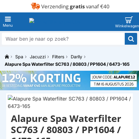
Verzending
gratis
vanaf €40
Waar
ben
je
Spa
Jacuzzi
Filters
Darlly
naar
h
op
Alapure Spa Waterfilter SC763 / 80803 / PP1604 / 6473-165
o
zoek?
m
e
Alapure Spa Waterfilter
HUISMERK
SC763 / 80803 / PP1604 /