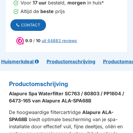
Voor
17 uur
besteld,
morgen
in huis*
Altijd de
beste
prijs
CONTACT
9.0
/
10
uit 64883 reviews
Huismerkdeal
Productomschrijving
Productomsc
Productomschrijving
Alapure Spa Waterfilter SC763 / 80803 / PP1604 /
6473-165 van Alapure ALA-SPA68B
De hoogwaardige filtercartridge
Alapure ALA-
SPA68B
biedt optimale bescherming van je spa-
installatie door effectief vuil, fijne deeltjes, oliën en