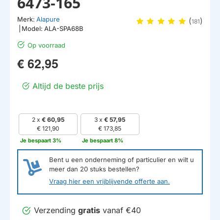
6473-165
Merk:
Alapure
(
)
181
|
Model:
ALA-SPA68B
Op voorraad
€ 62,95
Altijd de beste prijs
2 x
€ 60,95
3 x
€ 57,95
€ 121,90
€ 173,85
Je bespaart 3%
Je bespaart 8%
Bent u een onderneming of particulier en wilt u
meer dan
20
stuks bestellen?
Vraag hier een vrijblijvende offerte aan.
Verzending
gratis
vanaf €40