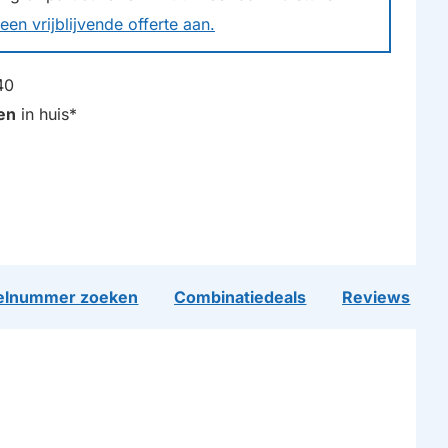
een vrijblijvende offerte aan.
40
en
in huis*
lnummer zoeken
Combinatiedeals
Reviews