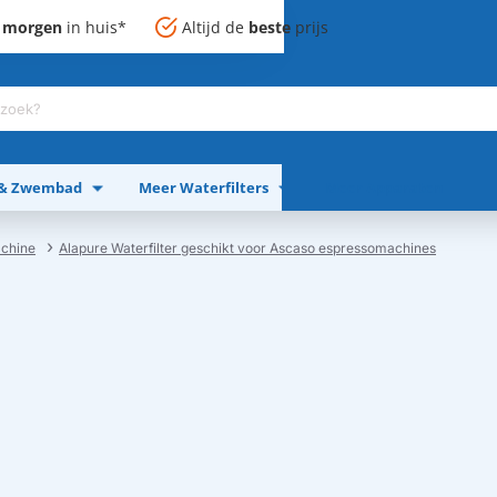
,
morgen
in huis*
Altijd de
beste
prijs
 & Zwembad
Meer Waterfilters
Meer Apparaten
achine
Alapure Waterfilter geschikt voor Ascaso espressomachines