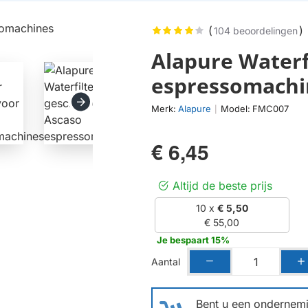
(
)
104 beoordelingen
Alapure Waterf
espressomachi
Merk:
Alapure
Model:
FMC007
|
€ 6,45
Altijd de beste prijs
10 x
€ 5,50
€ 55,00
Je bespaart 15%
Aantal
Bent u een ondernemin