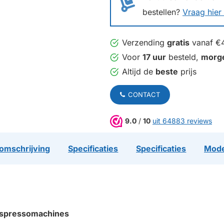
bestellen?
Vraag hier 
Verzending
gratis
vanaf €
Voor
17 uur
besteld,
morg
Altijd de
beste
prijs
CONTACT
9.0
/
10
uit 64883 reviews
omschrijving
Specificaties
Specificaties
Mode
 espressomachines