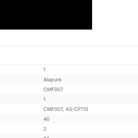
1
Alapure
CMF007
1
CMF007, AS-CF110
40
2