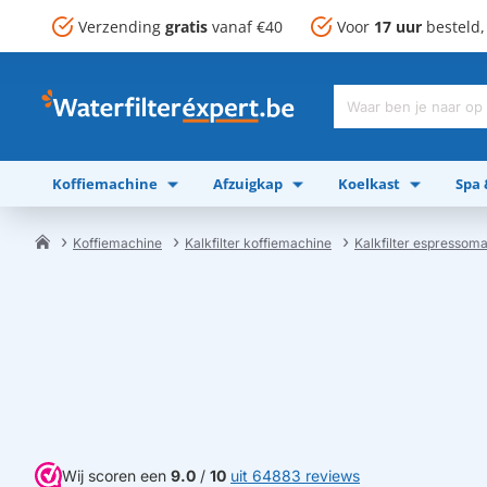
Verzending
gratis
vanaf €40
Voor
17 uur
besteld
Waar
ben
je
Koffiemachine
Afzuigkap
Koelkast
Spa
naar
op
zoek?
Koffiemachine
Kalkfilter koffiemachine
Kalkfilter espressom
home
Wij scoren een
9.0
/
10
uit 64883 reviews