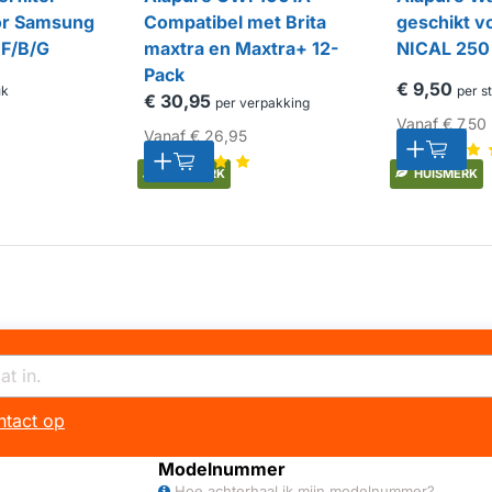
or Samsung
Compatibel met Brita
geschikt v
 F/B/G
maxtra en Maxtra+ 12-
NICAL 250 
Pack
€ 9,50
uk
per s
€ 30,95
per verpakking
Vanaf
€ 7,50
Vanaf
€ 26,95
HUISMERK
HUISMERK
tact op
Modelnummer
Hoe achterhaal ik mijn modelnummer?