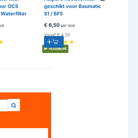
oor OCS
geschikt voor Baumatic
Waterfilter
S1 / BF5
€ 6,50
tuk
per stuk
Vanaf
€ 4,50
HUISMERK