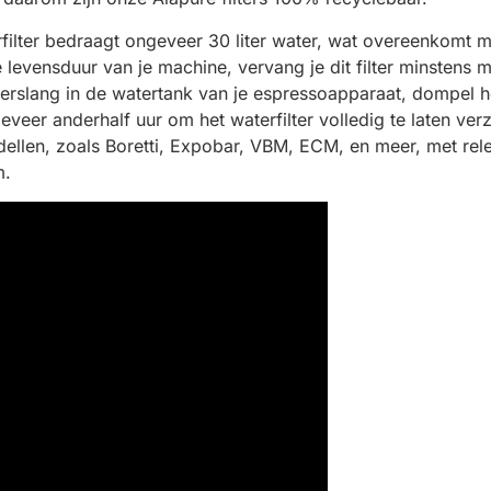
lter bedraagt ongeveer 30 liter water, wat overeenkomt me
 levensduur van je machine, vervang je dit filter minstens ma
erslang in de watertank van je espressoapparaat, dompel 
veer anderhalf uur om het waterfilter volledig te laten verz
dellen, zoals Boretti, Expobar, VBM, ECM, en meer, met r
m.