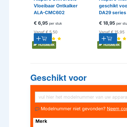
Vloeibaar Ontkalker
geschikt vo
ALA-CMC602
DA29 series
€ 6,95
€ 18,95
per stuk
per st
Vanaf
€ 5,50
Vanaf
€ 15,95
HUISMERK
HUISMERK
Geschikt voor
Modelnummer niet gevonden?
Neem con
Merk