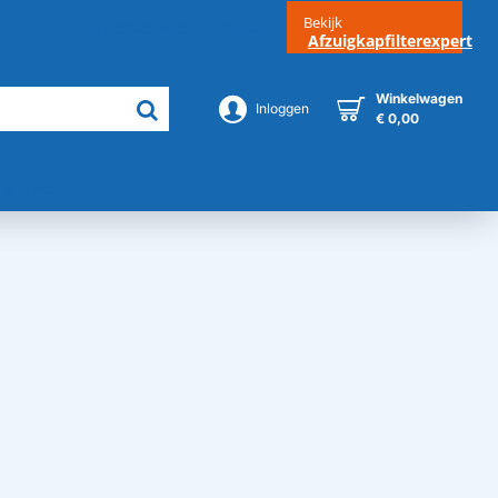
Bekijk
Klantenservice
Contact
Afzuigkapfilterexpert
Winkelwagen
Inloggen
€ 0,00
Merken