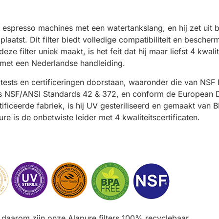
 espresso machines met een watertankslang, en hij zet uit b
laatst. Dit filter biedt volledige compatibiliteit en bescher
ze filter uniek maakt, is het feit dat hij maar liefst 4 kwali
g met een Nederlandse handleiding.
 tests en certificeringen doorstaan, waaronder die van NSF
ens NSF/ANSI Standards 42 & 372, en conform de European
tificeerde fabriek, is hij UV gesteriliseerd en gemaakt van 
re is de onbetwiste leider met 4 kwaliteitscertificaten.
n daarom zijn onze Alapure filters 100% recyclebaar.