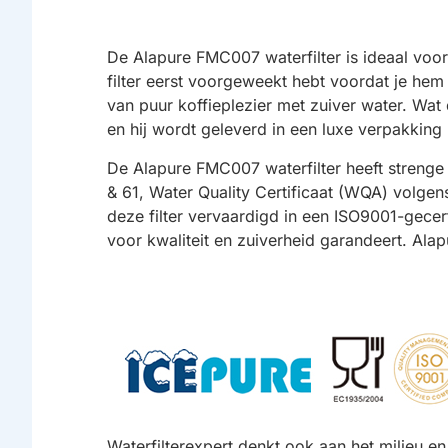
De Alapure FMC007 waterfilter is ideaal voor
filter eerst voorgeweekt hebt voordat je hem p
van puur koffieplezier met zuiver water. Wat de
en hij wordt geleverd in een luxe verpakkin
De Alapure FMC007 waterfilter heeft strenge
& 61, Water Quality Certificaat (WQA) volg
deze filter vervaardigd in een ISO9001-gecer
voor kwaliteit en zuiverheid garandeert. Alapu
Waterfilterexpert denkt ook aan het milieu e