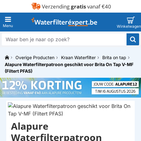
Verzending
gratis
vanaf €40
Waar
ben
je
Overige Producten
Kraan Waterfilter
Brita on tap
naar
h
Alapure Waterfilterpatroon geschikt voor Brita On Tap V-MF
op
o
zoek?
(Filtert PFAS)
m
e
Alapure
HUISMERK
Waterfilterpatroon