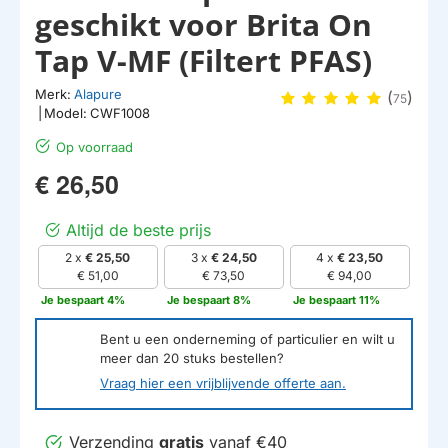
geschikt voor Brita On
Tap V-MF (Filtert PFAS)
Merk:
Alapure
(
)
75
|
Model:
CWF1008
Op voorraad
€ 26,50
Altijd de beste prijs
2 x
€ 25,50
3 x
€ 24,50
4 x
€ 23,50
€ 51,00
€ 73,50
€ 94,00
Je bespaart 4%
Je bespaart 8%
Je bespaart 11%
Bent u een onderneming of particulier en wilt u
meer dan
20
stuks bestellen?
Vraag hier een vrijblijvende offerte aan.
Verzending
gratis
vanaf €40