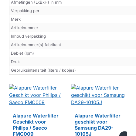
Afmetingen (LxBxH) in mm
Verpakking per
Merk
Artikelnummer
Inhoud verpakking
Artikelnummer(s) fabrikant
Debiet (lpm)
Druk
Gebruiksintensiteit (liters / kopjes)
Alapure Waterfilter
Alapure Waterfilter
Geschikt voor
geschikt voor
HUISMERK
HUISMERK
Philips / Saeco
Samsung DA29-
FMC009
10105J