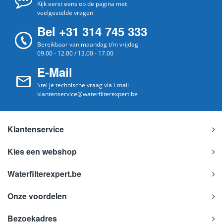
Kijk eerst eens op de pagina met
veelgestelde vragen
Bel +31 314 745 333
Bereikbaar van maandag t/m vrijdag
09.00 - 12.00 / 13.00 - 17.00
E-Mail
Stel je technische vraag via Email
klantenservice@waterfilterexpert.be
Klantenservice
Kies een webshop
Waterfilterexpert.be
Onze voordelen
Bezoekadres