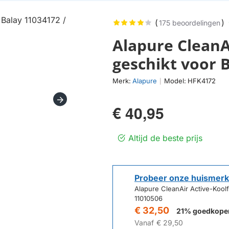
(
)
175 beoordelingen
Alapure CleanAi
geschikt voor 
Merk:
Alapure
Model:
HFK4172
|
€ 40,95
Altijd de beste prijs
Probeer onze huismerk
Alapure CleanAir Active-Koolfi
11010506
€ 32,50
21% goedkope
Vanaf
€ 29,50