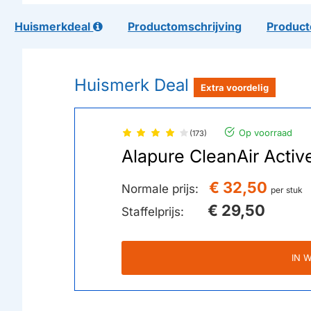
Huismerkdeal
Productomschrijving
Product
Huismerk Deal
Extra voordelig
Op voorraad
(173)
Alapure CleanAir Activ
€ 32,50
Normale prijs:
per stuk
€ 29,50
Staffelprijs:
IN 