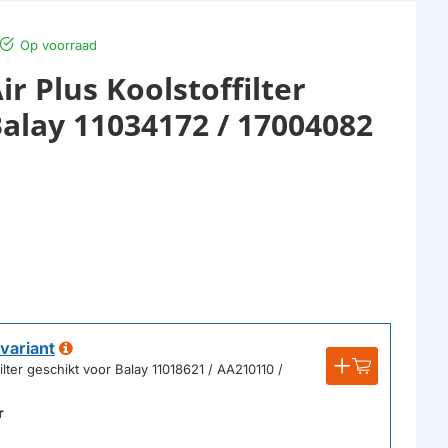
Op voorraad
r Plus Koolstoffilter
Balay 11034172 / 17004082
variant
lter geschikt voor Balay 11018621 / AA210110 /
r