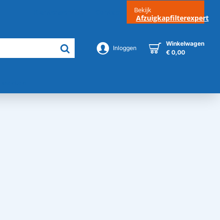
Bekijk
Klantenservice
Contact
Afzuigkapfilterexpert
Winkelwagen
Inloggen
€ 0,00
Merken