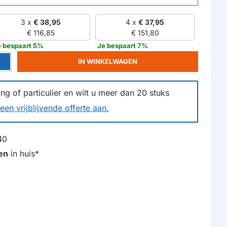
3 x
€ 38,95
4 x
€ 37,95
€ 116,85
€ 151,80
e bespaart 5%
Je bespaart 7%
IN WINKELWAGEN
g of particulier en wilt u meer dan
20
stuks
een vrijblijvende offerte aan.
40
en
in huis*