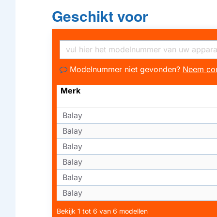
Geschikt voor
Modelnummer niet gevonden?
Neem con
Merk
Balay
Balay
Balay
Balay
Balay
Balay
Bekijk 1 tot 6 van 6 modellen