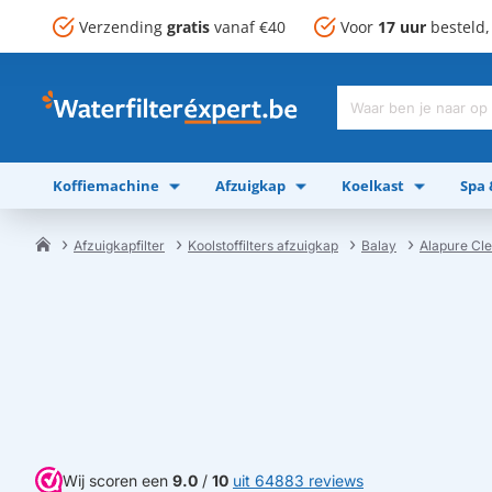
Verzending
gratis
vanaf €40
Voor
17 uur
besteld
Waar
ben
je
Koffiemachine
Afzuigkap
Koelkast
Spa
naar
op
zoek?
Afzuigkapfilter
Koolstoffilters afzuigkap
Balay
Alapure Cle
home
Wij scoren een
9.0
/
10
uit 64883 reviews