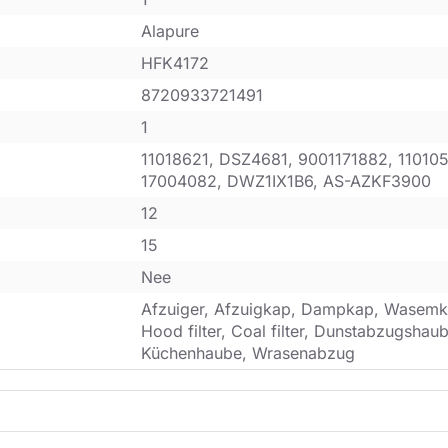
Alapure
HFK4172
8720933721491
1
11018621, DSZ4681, 9001171882, 110105
17004082, DWZ1IX1B6, AS-AZKF3900
12
15
Nee
Afzuiger, Afzuigkap, Dampkap, Wasemk
Hood filter, Coal filter, Dunstabzugsha
Küchenhaube, Wrasenabzug