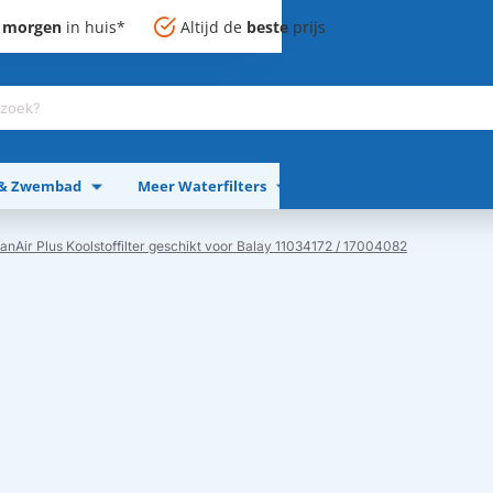
,
morgen
in huis*
Altijd de
beste
prijs
 & Zwembad
Meer Waterfilters
Meer Apparaten
anAir Plus Koolstoffilter geschikt voor Balay 11034172 / 17004082