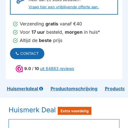
Vraag hier een vrijblijvende offerte aan.
Verzending
gratis
vanaf €40
Voor
17 uur
besteld,
morgen
in huis*
Altijd de
beste
prijs
CONTACT
9.0
/
10
uit 64883 reviews
Huismerkdeal
Productomschrijving
Productom
Huismerk Deal
Extra voordelig