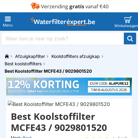
Verzending
gratis
vanaf €40
Waar
ben
je
Afzuigkapfilter
Koolstoffilters afzuigkap
naar
h
op
Best koolstoffilters
o
zoek?
Best Koolstoffilter MCFE43 / 9029801520
m
e
Best Koolstoffilter
MCFE43 / 9029801520
Merk:
Best