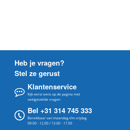
Best
89-350ILS BL1 F60 GL TRAD
Best
89-350ILS W3 F60 GL TRAD.
Best
89-350ILS XS F60 GL TRAD.
Best
89-EK GR RAL7035 A826
Best
89-P510L W3 F
Best
89-P510S BR1 F
Heb je vragen?
Best
89-P510S BR1 F-RIF1293801
Stel ze gerust
Best
89-P810S BR1 F
Klantenservice
Best
98/425 L1 A SL BL1 F60 - TANGO
Best
Kijk eerst eens op de pagina met
98/425 L1 A SL MET/XS F60 - TANGO
veelgestelde vragen
Best
98/425 L1 A SL W2 F60 - TANGO
Bel +31 314 745 333
Best
BHG51220GA
Bereikbaar van maandag t/m vrijdag
09.00 - 12.00 / 13.00 - 17.00
Best
BHG51320GA