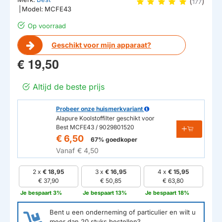
(
)
177
|
Model:
MCFE43
Op voorraad
Geschikt voor mijn apparaat?
€ 19,50
Altijd de beste prijs
Probeer onze huismerkvariant
Alapure Koolstoffilter geschikt voor
Best MCFE43 / 9029801520
€ 6,50
67% goedkoper
Vanaf
€ 4,50
2 x
€ 18,95
3 x
€ 16,95
4 x
€ 15,95
€ 37,90
€ 50,85
€ 63,80
Je bespaart 3%
Je bespaart 13%
Je bespaart 18%
Bent u een onderneming of particulier en wilt u
meer dan
20
stuks bestellen?