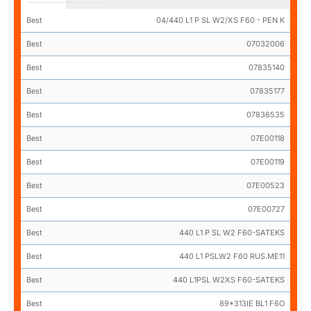
Best
04/440 L1 P SL W2/XS F60 - PEN K
Best
07032006
Best
07835140
Best
07835177
Best
07836535
Best
07E00118
Best
07E00119
Best
07E00523
Best
07E00727
Best
440 L1 P SL W2 F60-SATEKS
Best
440 L1 PSLW2 F60 RUS.ME11
Best
440 L1PSL W2XS F60-SATEKS
Best
89*313IE BL1 F6O