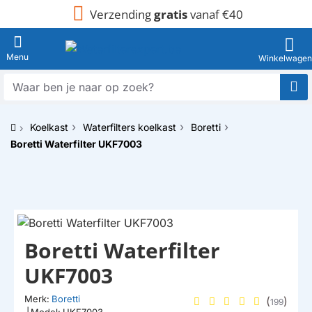
Verzending
gratis
vanaf €40
Waar
ben
je
Koelkast
Waterfilters koelkast
Boretti
naar
h
op
Boretti Waterfilter UKF7003
o
zoek?
m
e
Boretti Waterfilter
UKF7003
Merk:
Boretti
(
)
199
|
Model:
UKF7003