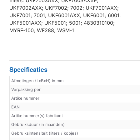
filters: UKF7003AXX; UKF7003AXXP;
UKF7002AXX; UKF7002; 7002; UKF7001AXX;
UKF7001; 7001; UKF6001AXX; UKF6001; 6001;
UKF5001AXX; UKF5001; 5001; 4830310100;
MYRF-100; WF288; WSM-1
Specificaties
Afmetingen (LxBxH) in mm
Verpakking per
Artikelnummer
EAN
Artikelnummer(s) fabrikant
Gebruiksduur (in maanden)
Gebruiksintensiteit (liters / kopjes)