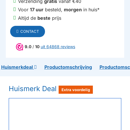
Verzending
gratis
vanaf €40
Voor
17 uur
besteld,
morgen
in huis*
Altijd de
beste
prijs
CONTACT
9.0
/
10
uit 64868 reviews
Huismerkdeal
Productomschrijving
Productomsch
Huismerk Deal
Extra voordelig