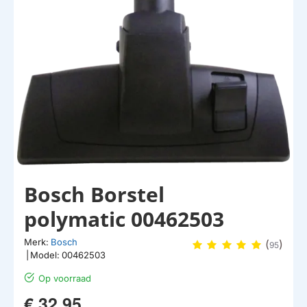
Bosch Borstel
polymatic 00462503
Merk:
Bosch
(
)
95
|
Model:
00462503
Op voorraad
€ 32,95