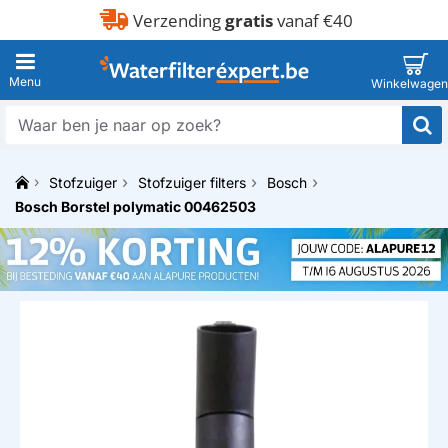
Verzending
gratis
vanaf €40
Waar
ben
je
Stofzuiger
Stofzuiger filters
Bosch
naar
h
op
Bosch Borstel polymatic 00462503
o
zoek?
m
e