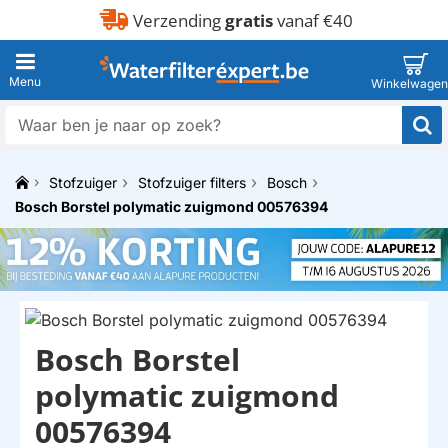
Verzending
gratis
vanaf €40
Waar
ben
je
Stofzuiger
Stofzuiger filters
Bosch
naar
h
op
Bosch Borstel polymatic zuigmond 00576394
o
zoek?
m
e
Bosch Borstel
polymatic zuigmond
00576394